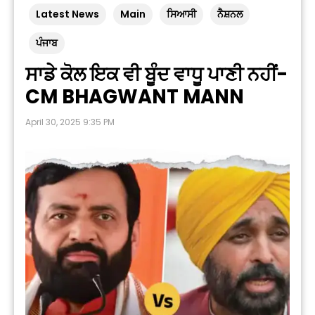
Latest News
Main
ਸਿਆਸੀ
ਨੈਸ਼ਨਲ
ਪੰਜਾਬ
ਸਾਡੇ ਕੋਲ ਇਕ ਵੀ ਬੂੰਦ ਵਾਧੂ ਪਾਣੀ ਨਹੀਂ-
CM BHAGWANT MANN
April 30, 2025 9:35 PM