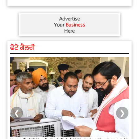
ਫੋਟੋ ਗੈਲਰੀ
❮
❯