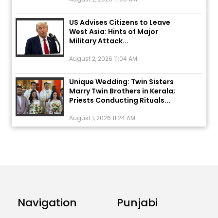
US Advises Citizens to Leave
West Asia: Hints of Major
Military Attack...
August 2, 2026 11:04 AM
Unique Wedding: Twin Sisters
Marry Twin Brothers in Kerala;
Priests Conducting Rituals...
August 1, 2026 11:24 AM
ਅੱਜ ਦਾ ਰਾਸ਼ੀਫਲ (5 ਅਗਸਤ 2026): ਜਾਣੋ
ਤੁਹਾਡੀ ਰਾਸ਼ੀ ‘ਤੇ ਗ੍ਰਹਿਆਂ ਦੀ...
August 5, 2026 6:23 AM
Explosion During Peace Rally in
Pakistan’s Khyber Pakhtunkhwa:
Navigation
Punjabi
7 Killed, 18 Injured
August 2, 2026 10:05 PM