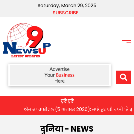
Saturday, March 29, 2025
SUBSCRIBE
ਹੁਣੇ ਹੁਣੇ
ਅੱਜ ਦਾ ਰਾਸ਼ੀਫਲ (5 ਅਗਸਤ 2026): ਜਾਣੋ ਤੁਹਾਡੀ ਰਾਸ਼ੀ ‘ਤੇ ਗ੍ਰਹਿਆਂ ਦ
दुनिया - NEWS