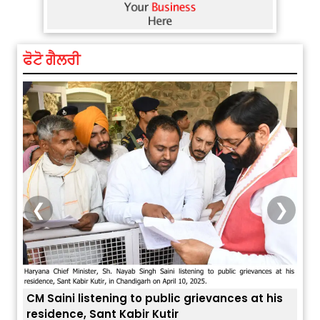
ਫੋਟੋ ਗੈਲਰੀ
❮
❯
is