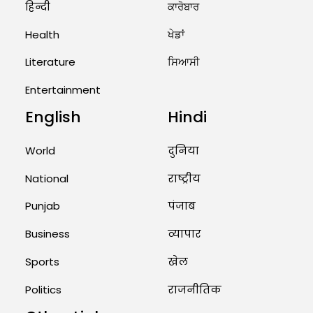
हिन्दी
ਕਾਰੋਬਾਰ
Unique Wedding: Twin Sisters
Marry Twin Brothers in Kerala;
Health
ਖੇਡਾਂ
Priests Conducting Rituals...
August 1, 2026 11:24 AM
Literature
ਸਿਆਸੀ
Entertainment
English
Hindi
World
दुनिया
National
राष्ट्रीय
Punjab
पंजाब
Business
व्यापार
Sports
खेल
Politics
राजनीतिक