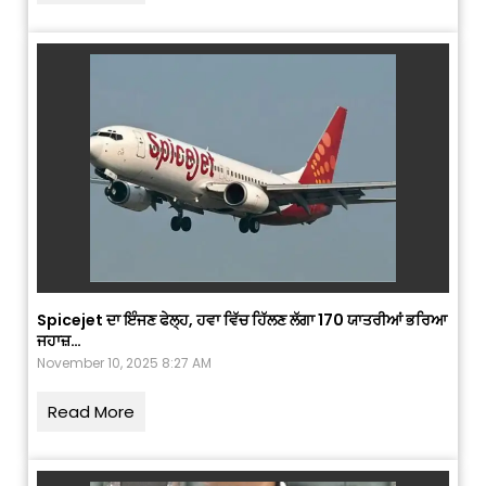
Spicejet ਦਾ ਇੰਜਣ ਫੇਲ੍ਹ, ਹਵਾ ਵਿੱਚ ਹਿੱਲਣ ਲੱਗਾ 170 ਯਾਤਰੀਆਂ ਭਰਿਆ
ਜਹਾਜ਼…
November 10, 2025 8:27 AM
Read More