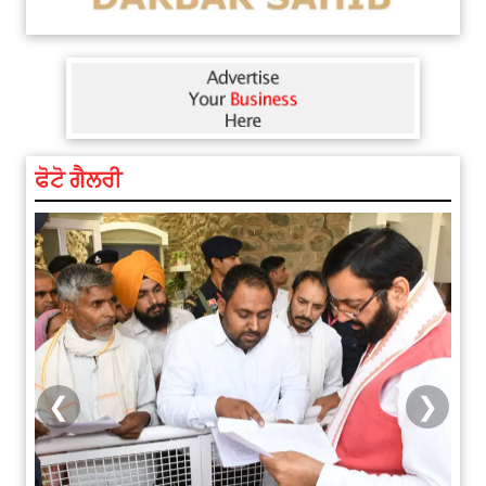
ਫੋਟੋ ਗੈਲਰੀ
❮
❯