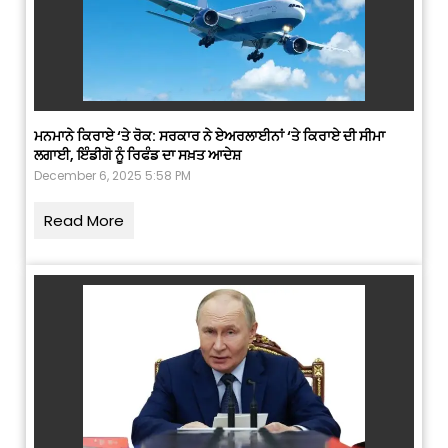
ਮਨਮਾਨੇ ਕਿਰਾਏ ‘ਤੇ ਰੋਕ: ਸਰਕਾਰ ਨੇ ਏਅਰਲਾਈਨਾਂ ‘ਤੇ ਕਿਰਾਏ ਦੀ ਸੀਮਾ
ਲਗਾਈ, ਇੰਡੀਗੋ ਨੂੰ ਰਿਫੰਡ ਦਾ ਸਖ਼ਤ ਆਦੇਸ਼
December 6, 2025 5:58 PM
Read More