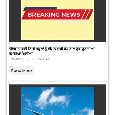
ਨੋਇਡਾ ਦੇ ਕਈ ਨਿੱਜੀ ਸਕੂਲਾਂ ਨੂੰ ਈਮੇਲ ਰਾਹੀਂ ਬੰਬ ਨਾਲ ਉਡਾਉਣ ਦੀਆਂ
ਧਮਕੀਆਂ ਮਿਲੀਆਂ
January 23, 2026 12:48 PM
Read More