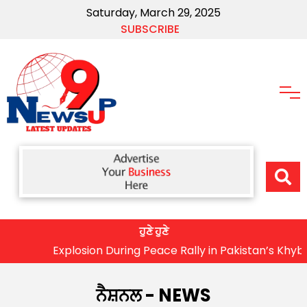
Saturday, March 29, 2025
SUBSCRIBE
ਹੁਣੇ ਹੁਣੇ
Explosion During Peace Rally in Pakistan’s Khyber Pakhtun
ਨੈਸ਼ਨਲ - NEWS