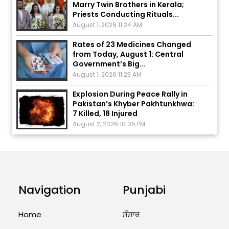
August 1, 2026 11:24 AM
Rates of 23 Medicines Changed
from Today, August 1: Central
Government’s Big...
August 1, 2026 11:23 AM
Explosion During Peace Rally in
Pakistan’s Khyber Pakhtunkhwa:
7 Killed, 18 Injured
August 2, 2026 10:05 PM
India Wins 8 Gold Medals on Day
10 of Commonwealth Games:
7...
August 2, 2026 11:06 AM
US Advises Citizens to Leave
Navigation
Punjabi
West Asia: Hints of Major
Military Attack...
August 2, 2026 11:04 AM
Home
ਸੰਸਾਰ
Unique Wedding: Twin Sisters