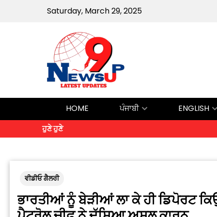
Saturday, March 29, 2025
HOME
ਪੰਜਾਬੀ
ENGLISH
ਹੁਣੇ ਹੁਣੇ
ਵੀਡੀਓ ਗੈਲਰੀ
ਭਾਰਤੀਆਂ ਨੂੰ ਬੇੜੀਆਂ ਲਾ ਕੇ ਹੀ ਡਿਪੋਰਟ ਕਿ
ਪੈਟਰੋਲ ਚੀਫ਼ ਨੇ ਦੱਸਿਆ ਅਸਲ ਕਾਰਨ