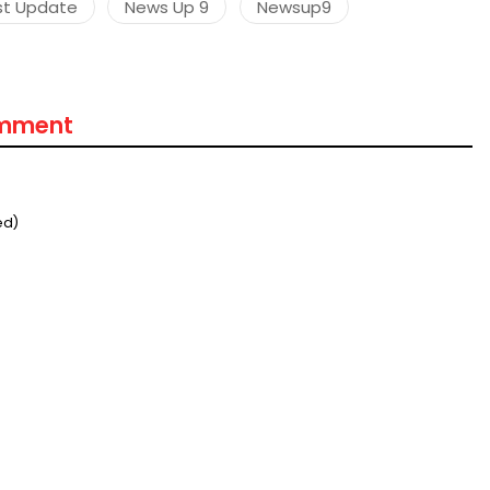
st Update
News Up 9
Newsup9
omment
ed)