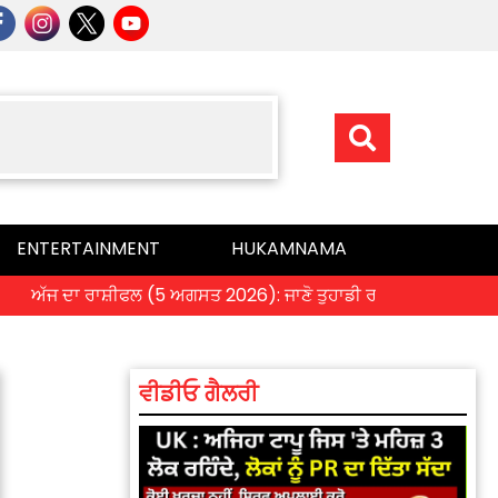
ENTERTAINMENT
HUKAMNAMA
ਅੱਜ ਦਾ ਰਾਸ਼ੀਫਲ (5 ਅਗਸਤ 2026): ਜਾਣੋ ਤੁਹਾਡੀ ਰਾਸ਼ੀ ‘ਤੇ ਗ੍ਰਹਿਆਂ ਦੀ ਚ
ਵੀਡੀਓ ਗੈਲਰੀ