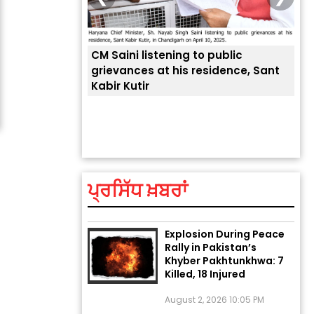
CM Saini listening to public
 लोगों की
grievances at his residence, Sant
Kabir Kutir
ਤੁਹਾ
ਲੈਂਦ
ਅੱਜ ਦਾ ਰਾਸ਼ੀਫਲ (5 ਅਗਸਤ
2026): ਜਾਣੋ ਤੁਹਾਡੀ ਰਾਸ਼ੀ ‘ਤੇ
ਗ੍ਰਹਿਆਂ ਦੀ...
ਪ੍ਰਸਿੱਧ ਖ਼ਬਰਾਂ
August 5, 2026 6:23 AM
Explosion During Peace
Rally in Pakistan’s
Khyber Pakhtunkhwa: 7
Killed, 18 Injured
August 2, 2026 10:05 PM