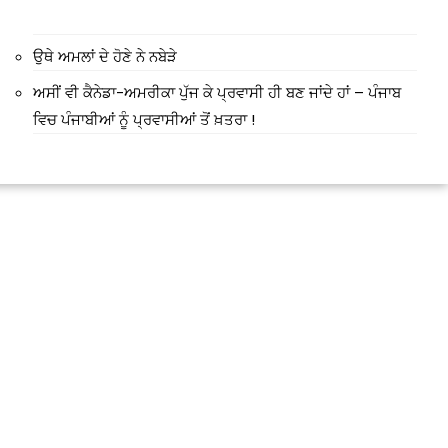
ਉਥੇ ਅਮਲਾਂ ਦੇ ਹੋਣੇ ਨੇ ਨਬੇੜੇ
ਅਸੀਂ ਵੀ ਕੈਨੇਡਾ-ਅਮਰੀਕਾ ਪੁੱਜ ਕੇ ਪ੍ਰਵਾਸੀ ਹੀ ਬਣ ਜਾਂਦੇ ਹਾਂ – ਪੰਜਾਬ
मंत्री अनिल विज ने सुनी
ਵਿਚ ਪੰਜਾਬੀਆਂ ਨੂੰ ਪ੍ਰਵਾਸੀਆਂ ਤੋਂ ਖ਼ਤਰਾ !
समस्याएं
Success starts with every
hallenge, not from the comfort
one.”