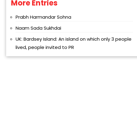
More Entries
Alternative:
Prabh Harmandar Sohna
Naam Sada Sukhdai
UK: Bardsey Island: An island on which only 3 people
lived, people invited to PR
“
c
z