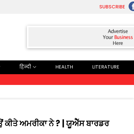
SUBSCRIBE
हिन्दी
HEALTH
LITERATURE
ਉਂ ਕੀਤੇ ਅਮਰੀਕਾ ਨੇ ? | ਯੂਐੱਸ ਬਾਰਡਰ