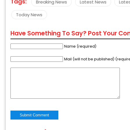
Tags:
Breaking News
Latest News
Late
Today News
Have Something To Say? Post Your C
Name (required)
Mail (will not be published) (requir