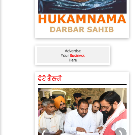
ਫੋਟੋ ਗੈਲਰੀ
❮
❯