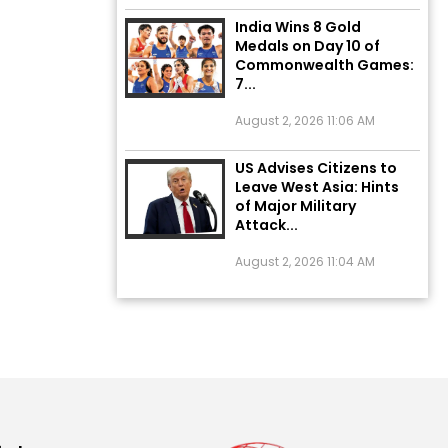
India Wins 8 Gold
Medals on Day 10 of
Commonwealth Games:
7...
August 2, 2026 11:06 AM
US Advises Citizens to
Leave West Asia: Hints
of Major Military
Attack...
August 2, 2026 11:04 AM
Unique Wedding: Twin
Sisters Marry Twin
Brothers in Kerala;
Priests Conducting
Rituals...
August 1, 2026 11:24 AM