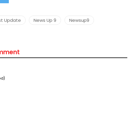
st Update
News Up 9
Newsup9
omment
ed)