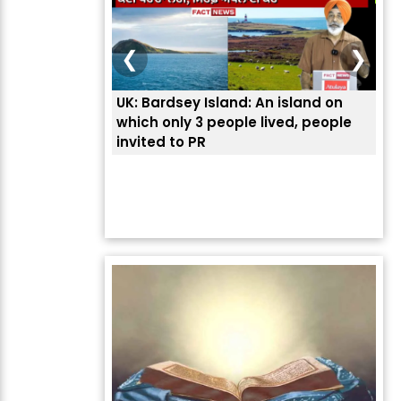
❮
❯
UK: Bardsey Island: An island on
ਭਾਰ
which only 3 people lived, people
ਅਮਰ
invited to PR
ਦੱ