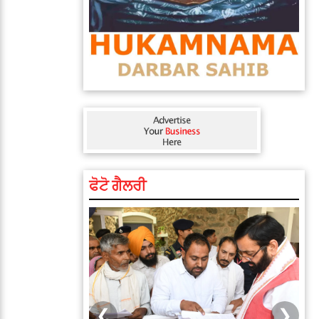
ਫੋਟੋ ਗੈਲਰੀ
❮
❯