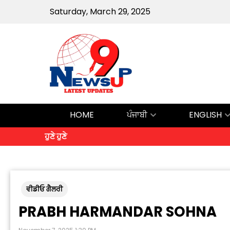
Saturday, March 29, 2025
HOME
ਪੰਜਾਬੀ
ENGLISH
ਹੁਣੇ ਹੁਣੇ
ਵੀਡੀਓ ਗੈਲਰੀ
PRABH HARMANDAR SOHNA