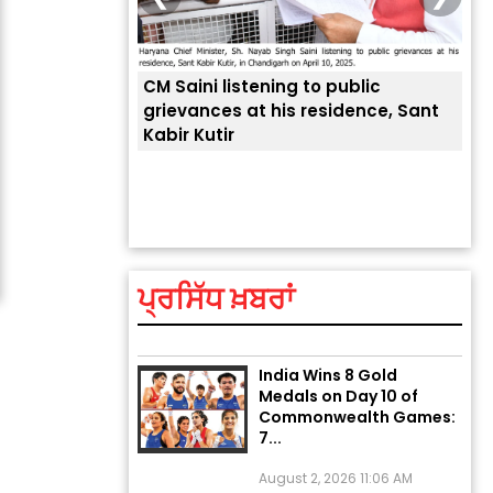
CM Saini listening to public
 लोगों की
grievances at his residence, Sant
Kabir Kutir
ਤੁਹਾ
ਲੈਂਦ
Explosion During Peace
Rally in Pakistan’s
Khyber Pakhtunkhwa: 7
Killed, 18 Injured
ਪ੍ਰਸਿੱਧ ਖ਼ਬਰਾਂ
August 2, 2026 10:05 PM
India Wins 8 Gold
Medals on Day 10 of
Commonwealth Games:
7...
August 2, 2026 11:06 AM