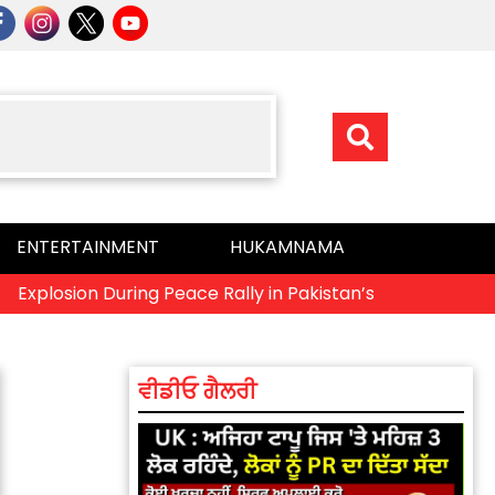
ENTERTAINMENT
HUKAMNAMA
plosion During Peace Rally in Pakistan’s Khyber Pakhtunkhw
ਵੀਡੀਓ ਗੈਲਰੀ