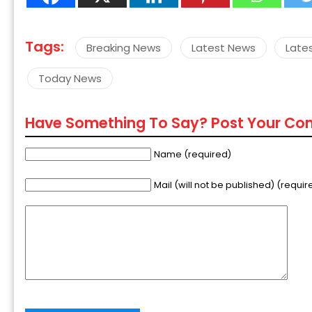
Tags:
Breaking News
Latest News
Late
Today News
Have Something To Say? Post Your C
Name (required)
Mail (will not be published) (requir