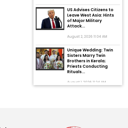
US Advises Citizens to
Leave West Asia: Hints
of Major Military
Attack...
August 2, 2026 11:04 AM
Unique Wedding: Twin
Sisters Marry Twin
Brothers in Kerala;
Priests Conducting
Rituals...
August 1, 2026 11:24 AM
Rates of 23 Medicines
Changed from Today,
August 1: Central
Government’s Big...
August 1, 2026 11:23 AM