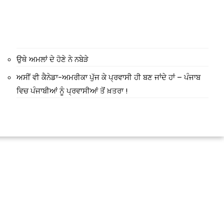
मंत्री अनिल विज ने सुनी
ਉਥੇ ਅਮਲਾਂ ਦੇ ਹੋਣੇ ਨੇ ਨਬੇੜੇ
समस्याएं
ਅਸੀਂ ਵੀ ਕੈਨੇਡਾ-ਅਮਰੀਕਾ ਪੁੱਜ ਕੇ ਪ੍ਰਵਾਸੀ ਹੀ ਬਣ ਜਾਂਦੇ ਹਾਂ – ਪੰਜਾਬ
Success starts with every
hallenge, not from the comfort
ਵਿਚ ਪੰਜਾਬੀਆਂ ਨੂੰ ਪ੍ਰਵਾਸੀਆਂ ਤੋਂ ਖ਼ਤਰਾ !
one.”