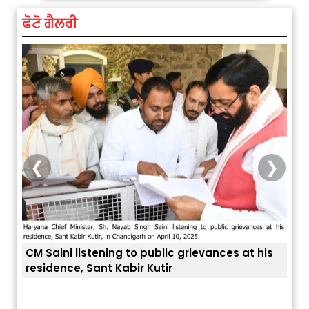
ਫੋਟੋ ਗੈਲਰੀ
❮
❯
at his