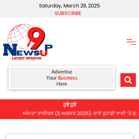
Saturday, March 29, 2025
SUBSCRIBE
ਹੁਣੇ ਹੁਣੇ
ਅੱਜ ਦਾ ਰਾਸ਼ੀਫਲ (5 ਅਗਸਤ 2026): ਜਾਣੋ ਤੁਹਾਡੀ ਰਾਸ਼ੀ ‘ਤੇ ਗ੍ਰਹਿ