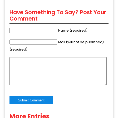
Have Something To Say? Post Your
Comment
Name (required)
Mail (will not be published)
(required)
More Entries
Alternative: