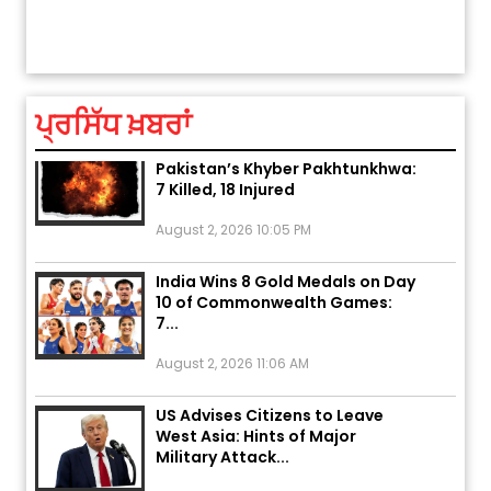
ਅੱਜ ਦਾ ਰਾਸ਼ੀਫਲ (5 ਅਗਸਤ 2026): ਜਾਣੋ
ਤੁਹਾਡੀ ਚੁੱਪ ਤੁਹਾਨੂੰ ਬਹੁਤ ਰੋਗਾਂ ਤੇ ਅਲਾਮਤਾਂ ਤੋਂ ਬਚਾ ਲੈਂਦੀ ਹੈ
ਤੁਹਾਡੀ ਰਾਸ਼ੀ ‘ਤੇ ਗ੍ਰਹਿਆਂ ਦੀ...
August 5, 2026 6:23 AM
ਪ੍ਰਸਿੱਧ ਖ਼ਬਰਾਂ
Explosion During Peace Rally in
Pakistan’s Khyber Pakhtunkhwa:
7 Killed, 18 Injured
August 2, 2026 10:05 PM
India Wins 8 Gold Medals on Day
10 of Commonwealth Games:
7...
August 2, 2026 11:06 AM
US Advises Citizens to Leave
West Asia: Hints of Major
Military Attack...
August 2, 2026 11:04 AM