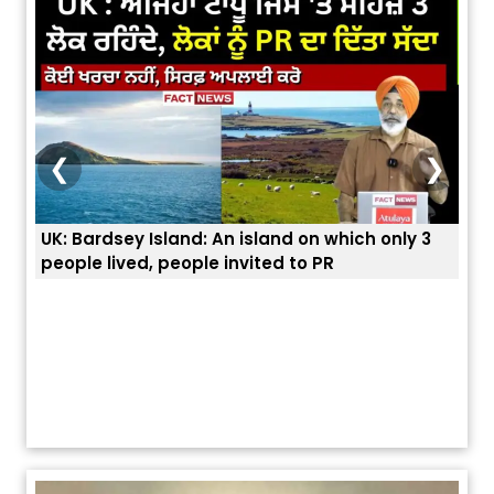
❮
❯
nly 3
ਭਾਰਤੀਆਂ ਨੂੰ ਬੇੜੀਆਂ ਲਾ ਕੇ ਹੀ ਡਿਪੋਰਟ ਕਿਉਂ ਕੀਤੇ ਅਮਰੀਕਾ ਨੇ ? |
ਯੂਐੱਸ ਬਾਰਡਰ ਪੈਟਰੋਲ ਚੀਫ਼ ਨੇ ਦੱਸਿਆ ਅਸਲ ਕਾਰਨ