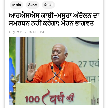
Main
ਨੈਸ਼ਨਲ
ਪੰਜਾਬੀ
ਆਰਐਸਐਸ ਕਾਸ਼ੀ-ਮਥੁਰਾ ਅੰਦੋਲਨ ਦਾ
ਸਮਰਥਨ ਨਹੀਂ ਕਰੇਗਾ: ਮੋਹਨ ਭਾਗਵਤ
August 28, 2025 10:01 PM