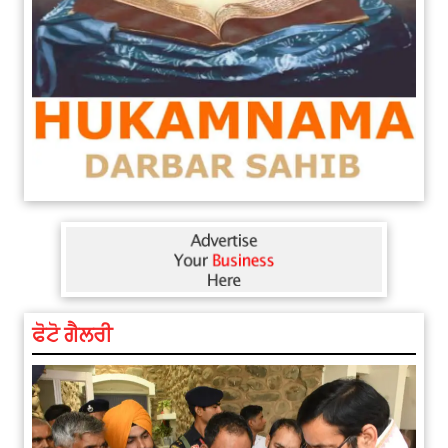
ਫੋਟੋ ਗੈਲਰੀ