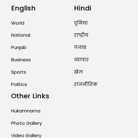
English
Hindi
Unique Wedding: Twin Sisters
Marry Twin Brothers in Kerala;
World
दुनिया
Priests Conducting Rituals...
August 1, 2026 11:24 AM
National
राष्ट्रीय
Punjab
पंजाब
Business
व्यापार
Sports
खेल
Politics
राजनीतिक
Other Links
Hukamnama
Photo Gallery
Video Gallery