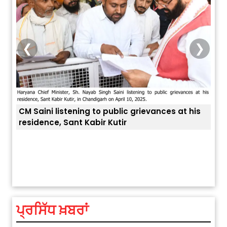
❮
❯
CM Saini listening to public grievances at his
residence, Sant Kabir Kutir
ਅੱਜ ਦਾ ਰਾਸ਼ੀਫਲ (5 ਅਗਸਤ 2026): ਜਾਣੋ
ਤੁਹਾਡ
ਤੁਹਾਡੀ ਰਾਸ਼ੀ ‘ਤੇ ਗ੍ਰਹਿਆਂ ਦੀ...
August 5, 2026 6:23 AM
ਪ੍ਰਸਿੱਧ ਖ਼ਬਰਾਂ
Explosion During Peace Rally in
Pakistan’s Khyber Pakhtunkhwa: