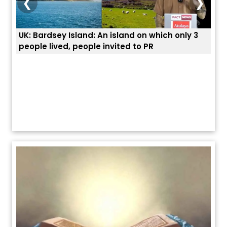
❮
❯
UK: Bardsey Island: An island on which only 3
ਭਾਰਤ
people lived, people invited to PR
ਯੂਐ