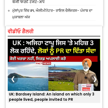
बनीं फर्स्ट रनर-अप
ਮੁੱਲਾਂਪੁਰ ਵਿੱਚ IPL ਐਲੀਮੀਨੇਟਰ- ਰਾਇਲ ਚੈਲੇਂਜਰਸ- ਪੰਜਾਬ ਦਾ
ਮੁਕਾਬਲਾ ਅੱਜ
ਵੀਡੀਓ ਗੈਲਰੀ
❮
❯
UK: Bardsey Island: An island on which only 3
ਭਾਰਤ
people lived, people invited to PR
ਯੂਐ