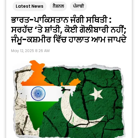
Latest News
ਨੈਸ਼ਨਲ
ਪੰਜਾਬੀ
ਭਾਰਤ-ਪਾਕਿਸਤਾਨ ਜੰਗੀ ਸਥਿਤੀ :
ਸਰਹੱਦ ‘ਤੇ ਸ਼ਾਂਤੀ, ਕੋਈ ਗੋਲੀਬਾਰੀ ਨਹੀਂ;
ਜੰਮੂ-ਕਸ਼ਮੀਰ ਵਿੱਚ ਹਾਲਾਤ ਆਮ ਜਾਪਦੇ
May 12, 2025 8:26 AM