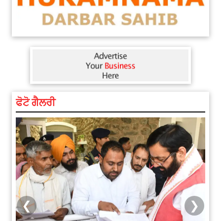
ਫੋਟੋ ਗੈਲਰੀ
❮
❯