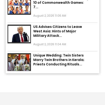
7...
August 2, 2026 11:06 AM
US Advises Citizens to Leave
West Asia: Hints of Major
Military Attack...
August 2, 2026 11:04 AM
Unique Wedding: Twin Sisters
Marry Twin Brothers in Kerala;
Priests Conducting Rituals...
August 1, 2026 11:24 AM
ਅੱਜ ਦਾ ਰਾਸ਼ੀਫਲ (5 ਅਗਸਤ 2026): ਜਾਣੋ
ਤੁਹਾਡੀ ਰਾਸ਼ੀ ‘ਤੇ ਗ੍ਰਹਿਆਂ ਦੀ...
August 5, 2026 6:23 AM
Explosion During Peace Rally in