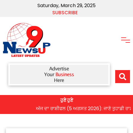
Saturday, March 29, 2025
SUBSCRIBE
ਹੁਣੇ ਹੁਣੇ
ਅੱਜ ਦਾ ਰਾਸ਼ੀਫਲ (5 ਅਗਸਤ 2026): ਜਾਣੋ ਤੁਹਾਡੀ ਰਾਸ਼ੀ ‘ਤੇ