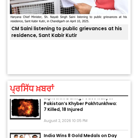
CM Saini listening to public grievances at his
residence, Sant Kabir Kutir
ਤੁਹਾਡ
ਅੱਜ ਦਾ ਰਾਸ਼ੀਫਲ (5 ਅਗਸਤ 2026): ਜਾਣੋ
ਤੁਹਾਡੀ ਰਾਸ਼ੀ ‘ਤੇ ਗ੍ਰਹਿਆਂ ਦੀ...
August 5, 2026 6:23 AM
ਪ੍ਰਸਿੱਧ ਖ਼ਬਰਾਂ
Explosion During Peace Rally in
Pakistan’s Khyber Pakhtunkhwa:
7 Killed, 18 Injured
August 2, 2026 10:05 PM
India Wins 8 Gold Medals on Day
10 of Commonwealth Games: