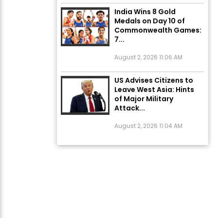
India Wins 8 Gold
Medals on Day 10 of
Commonwealth Games:
7...
August 2, 2026 11:06 AM
US Advises Citizens to
Leave West Asia: Hints
of Major Military
Attack...
August 2, 2026 11:04 AM
Unique Wedding: Twin
Sisters Marry Twin
Brothers in Kerala;
Priests Conducting
Rituals...
August 1, 2026 11:24 AM