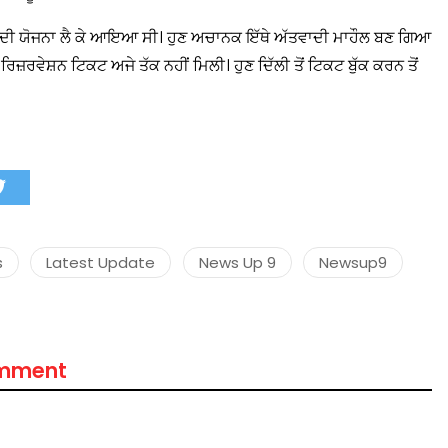
ਜਾਣ ਦੀ ਯੋਜਨਾ ਲੈ ਕੇ ਆਇਆ ਸੀ। ਹੁਣ ਅਚਾਨਕ ਇੱਥੇ ਅੱਤਵਾਦੀ ਮਾਹੌਲ ਬਣ ਗਿਆ
 ਰਿਜ਼ਰਵੇਸ਼ਨ ਟਿਕਟ ਅਜੇ ਤੱਕ ਨਹੀਂ ਮਿਲੀ। ਹੁਣ ਦਿੱਲੀ ਤੋਂ ਟਿਕਟ ਬੁੱਕ ਕਰਨ ਤੋਂ
मंत्री अनिल विज ने सुनी
समस्याएं
Success starts with every
hallenge, not from the comfort
one.”
s
Latest Update
News Up 9
Newsup9
omment