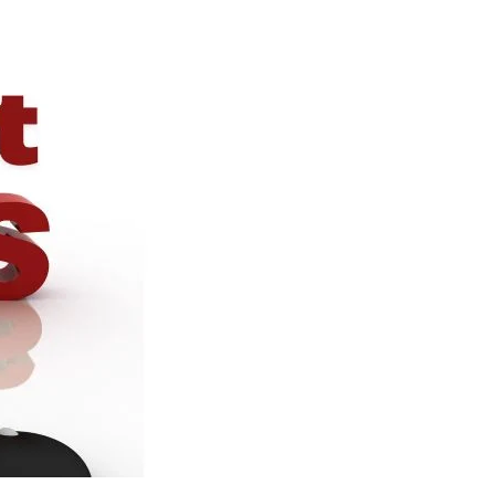
Naam Sada Sukhdai
rabh Harmandar Sohna