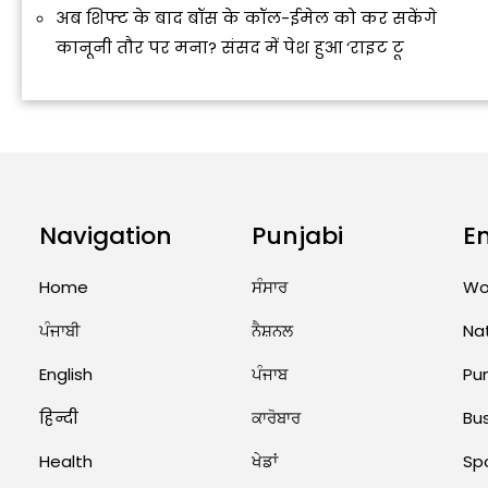
अब शिफ्ट के बाद बॉस के कॉल-ईमेल को कर सकेंगे
कानूनी तौर पर मना? संसद में पेश हुआ ‘राइट टू
Navigation
Punjabi
E
Home
ਸੰਸਾਰ
Wo
ਪੰਜਾਬੀ
ਨੈਸ਼ਨਲ
Na
English
ਪੰਜਾਬ
Pu
हिन्दी
ਕਾਰੋਬਾਰ
Bu
Health
ਖੇਡਾਂ
Sp