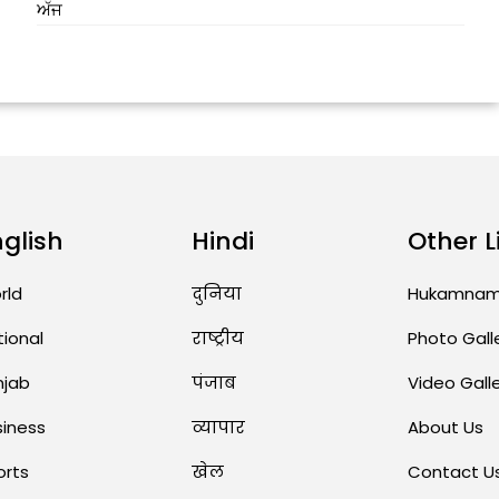
ਅੱਜ
nglish
Hindi
Other L
rld
दुनिया
Hukamna
tional
राष्ट्रीय
Photo Gall
njab
पंजाब
Video Gall
siness
व्यापार
About Us
orts
खेल
Contact U