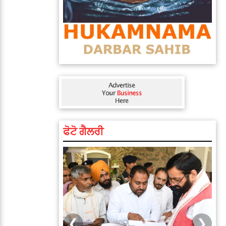
ਫੋਟੋ ਗੈਲਰੀ
❮
❯