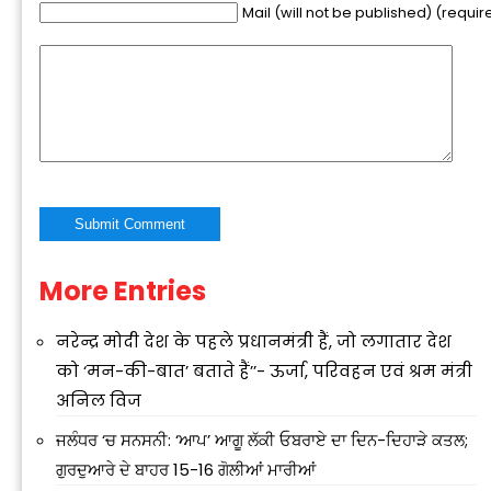
Mail (will not be published) (requir
More Entries
Alternative:
नरेन्द्र मोदी देश के पहले प्रधानमंत्री हैं, जो लगातार देश
को ‘मन-की-बात’ बताते हैं’’- ऊर्जा, परिवहन एवं श्रम मंत्री
अनिल विज
ਜਲੰਧਰ ‘ਚ ਸਨਸਨੀ: ‘ਆਪ’ ਆਗੂ ਲੱਕੀ ਓਬਰਾਏ ਦਾ ਦਿਨ-ਦਿਹਾੜੇ ਕਤਲ;
ਗੁਰਦੁਆਰੇ ਦੇ ਬਾਹਰ 15-16 ਗੋਲੀਆਂ ਮਾਰੀਆਂ