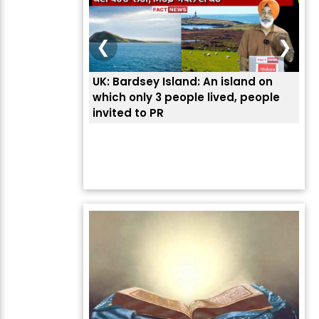
❮
❯
UK: Bardsey Island: An island on
ਭਾਰ
which only 3 people lived, people
ਅਮਰ
invited to PR
ਦੱ