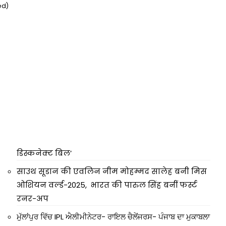
ed)
डिस्कनेक्ट बिल’
साउथ सूडान की एवलिन नीम मोहम्मद सालेह बनी मिस
ओशियन वर्ल्ड-2025, भारत की पारुल सिंह बनीं फर्स्ट
रनर-अप
ਮੁੱਲਾਂਪੁਰ ਵਿੱਚ IPL ਐਲੀਮੀਨੇਟਰ- ਰਾਇਲ ਚੈਲੇਂਜਰਸ- ਪੰਜਾਬ ਦਾ ਮੁਕਾਬਲਾ