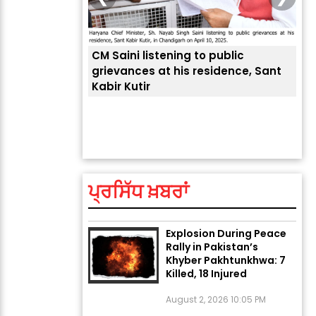
CM Saini listening to public
 लोगों की
grievances at his residence, Sant
Kabir Kutir
ਤੁਹਾ
ਲੈਂਦ
ਅੱਜ ਦਾ ਰਾਸ਼ੀਫਲ (5 ਅਗਸਤ
2026): ਜਾਣੋ ਤੁਹਾਡੀ ਰਾਸ਼ੀ ‘ਤੇ
ਗ੍ਰਹਿਆਂ ਦੀ...
ਪ੍ਰਸਿੱਧ ਖ਼ਬਰਾਂ
August 5, 2026 6:23 AM
Explosion During Peace
Rally in Pakistan’s
Khyber Pakhtunkhwa: 7
Killed, 18 Injured
August 2, 2026 10:05 PM