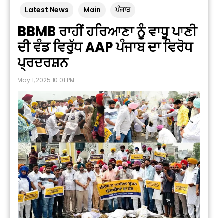
Latest News
Main
ਪੰਜਾਬ
BBMB ਰਾਹੀਂ ਹਰਿਆਣਾ ਨੂੰ ਵਾਧੂ ਪਾਣੀ
ਦੀ ਵੰਡ ਵਿਰੁੱਧ AAP ਪੰਜਾਬ ਦਾ ਵਿਰੋਧ
ਪ੍ਰਦਰਸ਼ਨ
May 1, 2025 10:01 PM