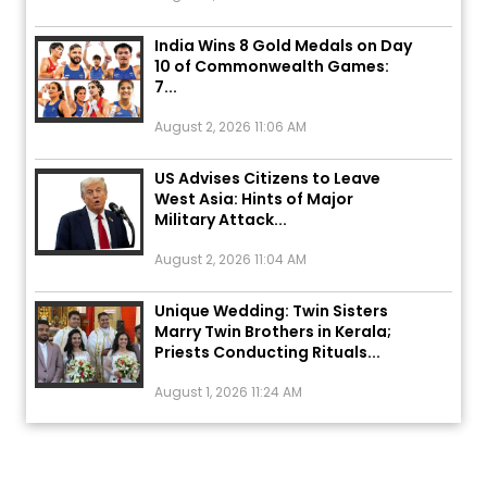
India Wins 8 Gold Medals on Day
10 of Commonwealth Games:
7...
August 2, 2026 11:06 AM
US Advises Citizens to Leave
West Asia: Hints of Major
Military Attack...
August 2, 2026 11:04 AM
Unique Wedding: Twin Sisters
Marry Twin Brothers in Kerala;
Priests Conducting Rituals...
August 1, 2026 11:24 AM
ਅੱਜ ਦਾ ਰਾਸ਼ੀਫਲ (5 ਅਗਸਤ 2026): ਜਾਣੋ
ਤੁਹਾਡੀ ਰਾਸ਼ੀ ‘ਤੇ ਗ੍ਰਹਿਆਂ ਦੀ...
August 5, 2026 6:23 AM