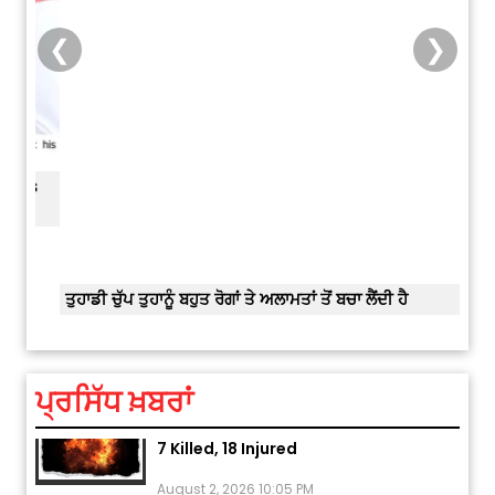
❮
❯
is
ਅੱਜ ਦਾ ਰਾਸ਼ੀਫਲ (5 ਅਗਸਤ 2026): ਜਾਣੋ
ਤੁਹਾਡੀ ਰਾਸ਼ੀ ‘ਤੇ ਗ੍ਰਹਿਆਂ ਦੀ...
ਤੁਹਾਡੀ ਚੁੱਪ ਤੁਹਾਨੂੰ ਬਹੁਤ ਰੋਗਾਂ ਤੇ ਅਲਾਮਤਾਂ ਤੋਂ ਬਚਾ ਲੈਂਦੀ ਹੈ
ਆਪਣੀ
ਆਪਣੇ
August 5, 2026 6:23 AM
Explosion During Peace Rally in
ਪ੍ਰਸਿੱਧ ਖ਼ਬਰਾਂ
Pakistan’s Khyber Pakhtunkhwa:
7 Killed, 18 Injured
August 2, 2026 10:05 PM