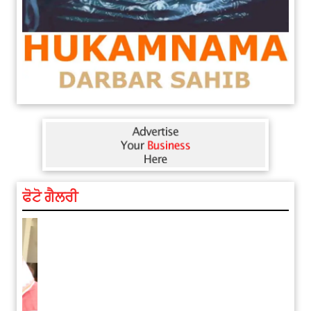
ਫੋਟੋ ਗੈਲਰੀ