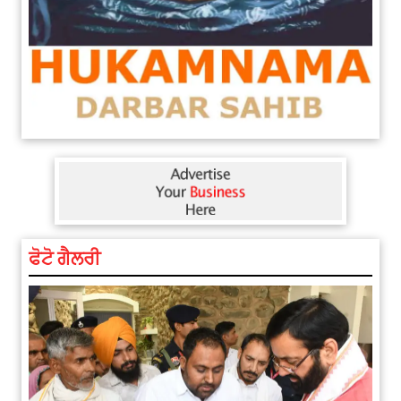
ਫੋਟੋ ਗੈਲਰੀ