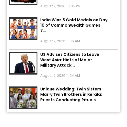
August 2, 2026 10:05 PM
India Wins 8 Gold Medals on Day
10 of Commonwealth Games:
7...
August 2, 2026 11:06 AM
US Advises Citizens to Leave
West Asia: Hints of Major
Military Attack...
August 2, 2026 11:04 AM
Unique Wedding: Twin Sisters
Marry Twin Brothers in Kerala;
Priests Conducting Rituals...
August 1, 2026 11:24 AM
ਅੱਜ ਦਾ ਰਾਸ਼ੀਫਲ (5 ਅਗਸਤ 2026): ਜਾਣੋ
ਤੁਹਾਡੀ ਰਾਸ਼ੀ ‘ਤੇ ਗ੍ਰਹਿਆਂ ਦੀ...