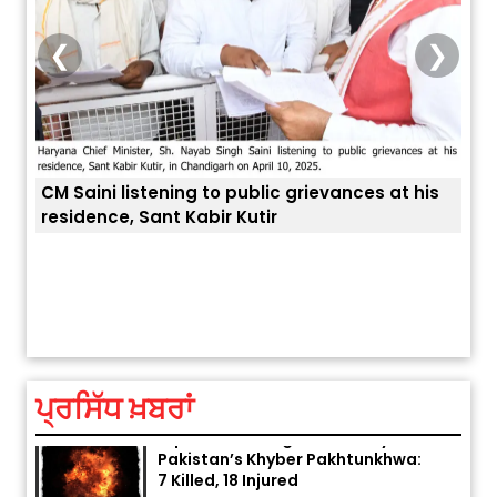
❮
❯
CM Saini listening to public grievances at his
residence, Sant Kabir Kutir
ਅੱਜ ਦਾ ਰਾਸ਼ੀਫਲ (5 ਅਗਸਤ 2026): ਜਾਣੋ
ਤੁਹਾਡ
ਤੁਹਾਡੀ ਰਾਸ਼ੀ ‘ਤੇ ਗ੍ਰਹਿਆਂ ਦੀ...
August 5, 2026 6:23 AM
ਪ੍ਰਸਿੱਧ ਖ਼ਬਰਾਂ
Explosion During Peace Rally in
Pakistan’s Khyber Pakhtunkhwa:
7 Killed, 18 Injured