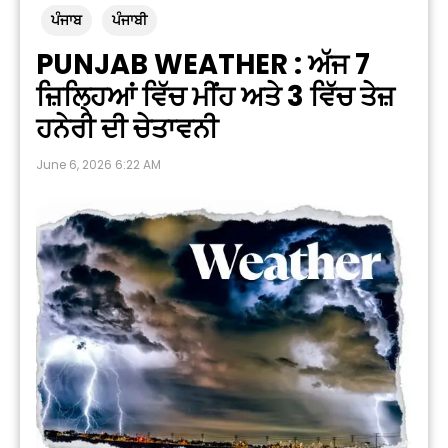
ਪੰਜਾਬ
ਪੰਜਾਬੀ
PUNJAB WEATHER : ਅੱਜ 7
ਜ਼ਿਲ੍ਹਿਆਂ ਵਿੱਚ ਮੀਂਹ ਅਤੇ 3 ਵਿੱਚ ਤੇਜ਼
ਹਨੇਰੀ ਦੀ ਚੇਤਾਵਨੀ
June 6, 2026 6:22 AM