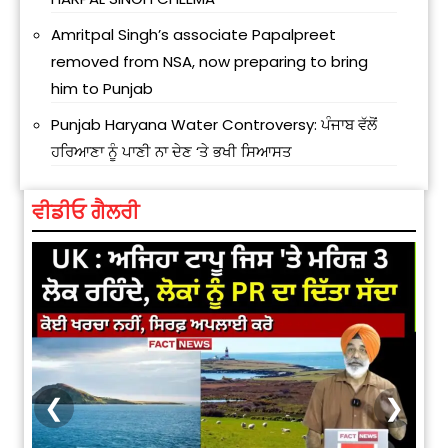
Amritpal Singh’s associate Papalpreet
removed from NSA, now preparing to bring
him to Punjab
Punjab Haryana Water Controversy: ਪੰਜਾਬ ਵੱਲੋਂ
ਹਰਿਆਣਾ ਨੂੰ ਪਾਣੀ ਨਾ ਦੇਣ ‘ਤੇ ਭਖੀ ਸਿਆਸਤ
ਵੀਡੀਓ ਗੈਲਰੀ
❮
❯