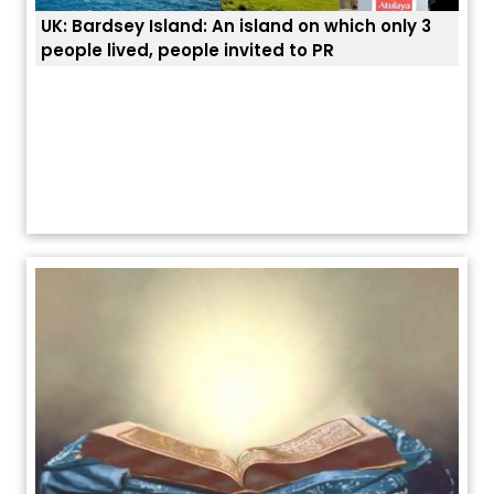
UK: Bardsey Island: An island on which only 3
ਭਾਰਤ
people lived, people invited to PR
ਯੂਐ