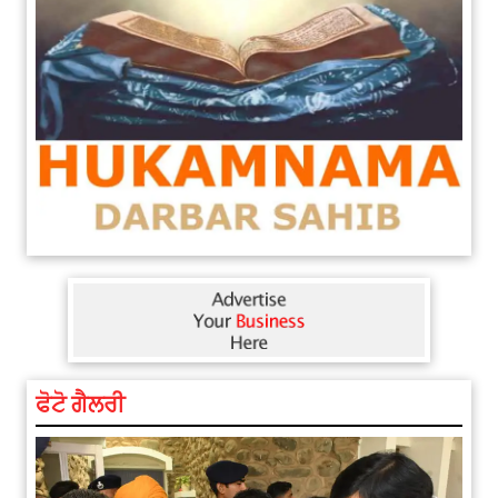
ਫੋਟੋ ਗੈਲਰੀ