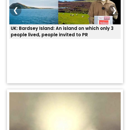
❮
❯
UK: Bardsey Island: An island on which only 3
ਭਾਰਤ
people lived, people invited to PR
ਯੂਐ