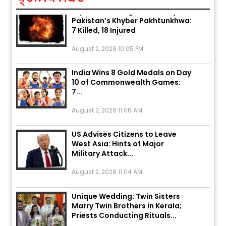
Explosion During Peace Rally in
Pakistan’s Khyber Pakhtunkhwa:
7 Killed, 18 Injured
August 2, 2026 10:05 PM
India Wins 8 Gold Medals on Day
10 of Commonwealth Games:
7...
August 2, 2026 11:06 AM
US Advises Citizens to Leave
West Asia: Hints of Major
Military Attack...
August 2, 2026 11:04 AM
Unique Wedding: Twin Sisters
Marry Twin Brothers in Kerala;
Priests Conducting Rituals...
August 1, 2026 11:24 AM