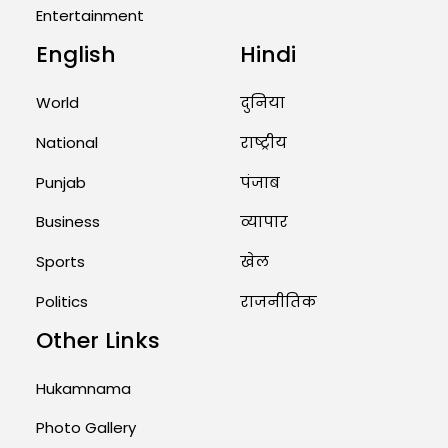
Entertainment
August 2, 2026 11:04 AM
English
Hindi
Unique Wedding: Twin Sisters
Marry Twin Brothers in Kerala;
World
दुनिया
Priests Conducting Rituals...
National
राष्ट्रीय
August 1, 2026 11:24 AM
Punjab
पंजाब
Business
व्यापार
Sports
खेल
Politics
राजनीतिक
Other Links
Hukamnama
Photo Gallery