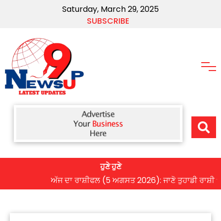
Saturday, March 29, 2025
SUBSCRIBE
ਹੁਣੇ ਹੁਣੇ
ਅੱਜ ਦਾ ਰਾਸ਼ੀਫਲ (5 ਅਗਸਤ 2026): ਜਾਣੋ ਤੁਹਾਡੀ ਰਾਸ਼ੀ ‘ਤੇ ਗ੍