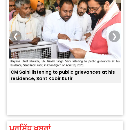
❮
❯
CM Saini listening to public grievances at his
residence, Sant Kabir Kutir
ਤੁਹਾਡ
ਅੱਜ ਦਾ ਰਾਸ਼ੀਫਲ (5 ਅਗਸਤ 2026): ਜਾਣੋ
ਤੁਹਾਡੀ ਰਾਸ਼ੀ ‘ਤੇ ਗ੍ਰਹਿਆਂ ਦੀ...
August 5, 2026 6:23 AM
ਪ੍ਰਸਿੱਧ ਖ਼ਬਰਾਂ