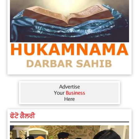
ਫੋਟੋ ਗੈਲਰੀ