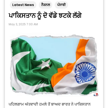
Latest News
ਨੈਸ਼ਨਲ
ਪੰਜਾਬੀ
ਪਾਕਿਸਤਾਨ ਨੂੰ ਦੋ ਵੱਡੇ ਝਟਕੇ ਲੱਗੇ
May 3, 2025 7:00 AM
ਪਹਿਲਗਾਮ ਅੱਤਵਾਦੀ ਹਮਲੇ ਤੋਂ ਬਾਅਦ ਭਾਰਤ ਨੇ ਪਾਕਿਸਤਾਨ