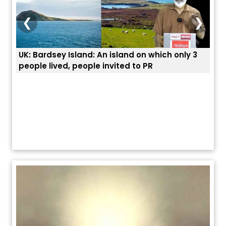
❮
❯
UK: Bardsey Island: An island on which only 3
ਭਾਰਤ
people lived, people invited to PR
ਯੂਐ