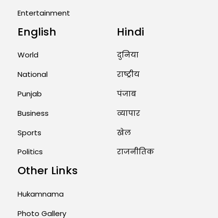
Entertainment
August 2, 2026 11:04 AM
English
Hindi
Unique Wedding: Twin Sisters
Marry Twin Brothers in Kerala;
World
दुनिया
Priests Conducting Rituals...
National
राष्ट्रीय
August 1, 2026 11:24 AM
Punjab
पंजाब
Business
व्यापार
Sports
खेल
Politics
राजनीतिक
Other Links
Hukamnama
Photo Gallery