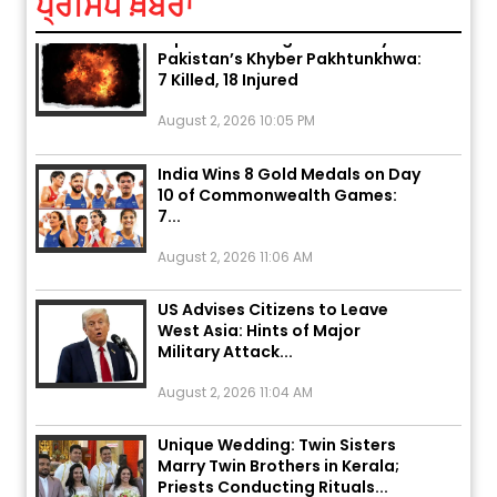
ਪ੍ਰਸਿੱਧ ਖ਼ਬਰਾਂ
Explosion During Peace Rally in
Pakistan’s Khyber Pakhtunkhwa:
7 Killed, 18 Injured
August 2, 2026 10:05 PM
India Wins 8 Gold Medals on Day
10 of Commonwealth Games:
7...
August 2, 2026 11:06 AM
US Advises Citizens to Leave
West Asia: Hints of Major
Military Attack...
August 2, 2026 11:04 AM
Unique Wedding: Twin Sisters
Marry Twin Brothers in Kerala;
Priests Conducting Rituals...