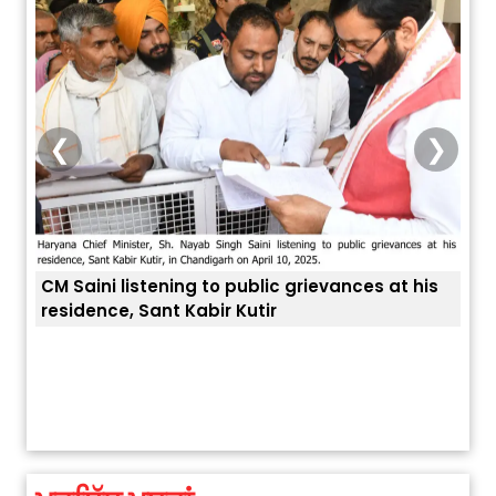
❮
❯
CM Saini listening to public grievances at his
residence, Sant Kabir Kutir
ਤੁਹਾਡ
ਅੱਜ ਦਾ ਰਾਸ਼ੀਫਲ (5 ਅਗਸਤ 2026): ਜਾਣੋ
ਤੁਹਾਡੀ ਰਾਸ਼ੀ ‘ਤੇ ਗ੍ਰਹਿਆਂ ਦੀ...
August 5, 2026 6:23 AM