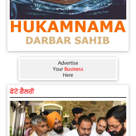
ਫੋਟੋ ਗੈਲਰੀ