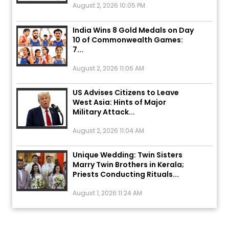
India Wins 8 Gold Medals on Day
10 of Commonwealth Games:
7...
August 2, 2026 11:06 AM
US Advises Citizens to Leave
West Asia: Hints of Major
Military Attack...
August 2, 2026 11:04 AM
Unique Wedding: Twin Sisters
Marry Twin Brothers in Kerala;
Priests Conducting Rituals...
August 1, 2026 11:24 AM
ਅੱਜ ਦਾ ਰਾਸ਼ੀਫਲ (5 ਅਗਸਤ 2026): ਜਾਣੋ
ਤੁਹਾਡੀ ਰਾਸ਼ੀ ‘ਤੇ ਗ੍ਰਹਿਆਂ ਦੀ...