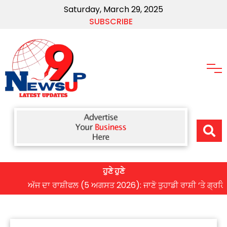
Saturday, March 29, 2025
SUBSCRIBE
ਹੁਣੇ ਹੁਣੇ
ਅੱਜ ਦਾ ਰਾਸ਼ੀਫਲ (5 ਅਗਸਤ 2026): ਜਾਣੋ ਤੁਹਾਡੀ ਰਾਸ਼ੀ ‘ਤੇ ਗ੍ਰਹਿਆਂ ਦੀ ਚ