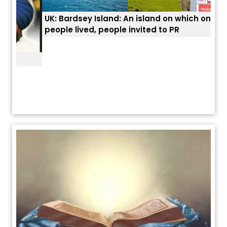
UK: Bardsey Island: An island on which only 3
ਭਾਰਤ
people lived, people invited to PR
ਯੂਐ