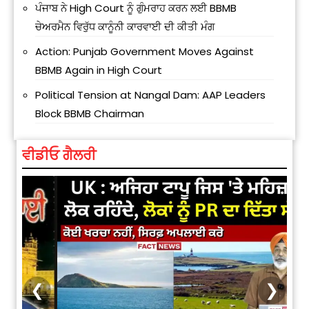
ਪੰਜਾਬ ਨੇ High Court ਨੂੰ ਗੁੰਮਰਾਹ ਕਰਨ ਲਈ BBMB
ਚੇਅਰਮੈਨ ਵਿਰੁੱਧ ਕਾਨੂੰਨੀ ਕਾਰਵਾਈ ਦੀ ਕੀਤੀ ਮੰਗ
Action: Punjab Government Moves Against
BBMB Again in High Court
Political Tension at Nangal Dam: AAP Leaders
Block BBMB Chairman
ਵੀਡੀਓ ਗੈਲਰੀ
❮
❯