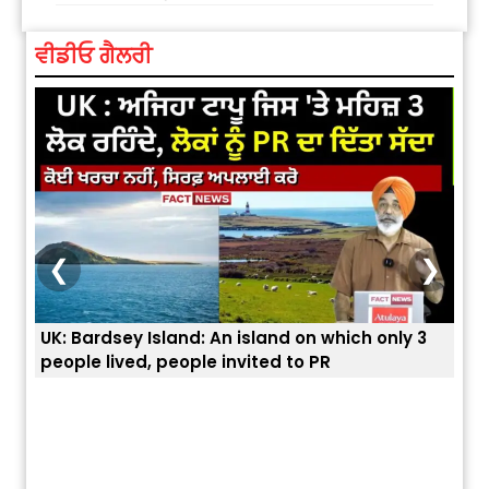
ਵੀਡੀਓ ਗੈਲਰੀ
❮
❯
UK: Bardsey Island: An island on which only 3
ਭਾਰਤ
people lived, people invited to PR
ਯੂਐ