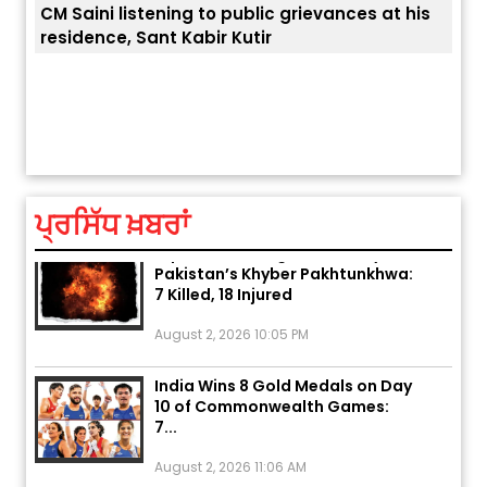
CM Saini listening to public grievances at his
residence, Sant Kabir Kutir
ਅੱਜ ਦਾ ਰਾਸ਼ੀਫਲ (5 ਅਗਸਤ 2026): ਜਾਣੋ
ਤੁਹਾਡ
ਤੁਹਾਡੀ ਰਾਸ਼ੀ ‘ਤੇ ਗ੍ਰਹਿਆਂ ਦੀ...
August 5, 2026 6:23 AM
ਪ੍ਰਸਿੱਧ ਖ਼ਬਰਾਂ
Explosion During Peace Rally in
Pakistan’s Khyber Pakhtunkhwa:
7 Killed, 18 Injured
August 2, 2026 10:05 PM
India Wins 8 Gold Medals on Day
10 of Commonwealth Games:
7...
August 2, 2026 11:06 AM