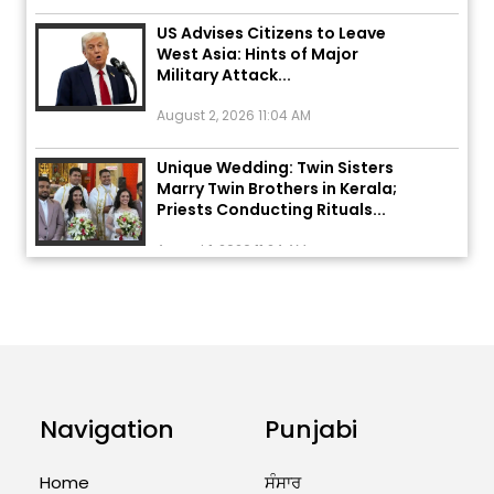
US Advises Citizens to Leave
West Asia: Hints of Major
Military Attack...
August 2, 2026 11:04 AM
Unique Wedding: Twin Sisters
Marry Twin Brothers in Kerala;
Priests Conducting Rituals...
August 1, 2026 11:24 AM
ਅੱਜ ਦਾ ਰਾਸ਼ੀਫਲ (5 ਅਗਸਤ 2026): ਜਾਣੋ
ਤੁਹਾਡੀ ਰਾਸ਼ੀ ‘ਤੇ ਗ੍ਰਹਿਆਂ ਦੀ...
August 5, 2026 6:23 AM
Explosion During Peace Rally in
Pakistan’s Khyber Pakhtunkhwa:
Navigation
Punjabi
7 Killed, 18 Injured
August 2, 2026 10:05 PM
Home
ਸੰਸਾਰ