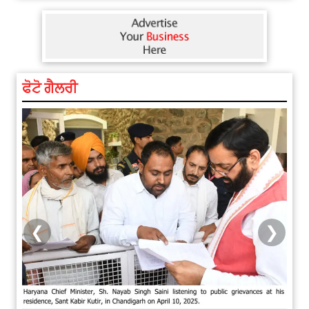
ਫੋਟੋ ਗੈਲਰੀ
❮
❯