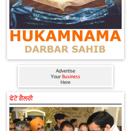
ਫੋਟੋ ਗੈਲਰੀ