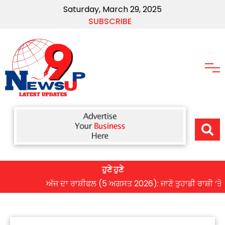
Saturday, March 29, 2025
SUBSCRIBE
ਹੁਣੇ ਹੁਣੇ
ਅੱਜ ਦਾ ਰਾਸ਼ੀਫਲ (5 ਅਗਸਤ 2026): ਜਾਣੋ ਤੁਹਾਡੀ ਰਾਸ਼ੀ ‘ਤੇ ਗ੍ਰਹ