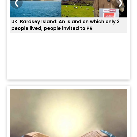
❮
❯
d on which only 3
ਭਾਰਤੀਆਂ ਨੂੰ ਬੇੜੀਆਂ ਲਾ ਕੇ ਹੀ ਡਿਪੋਰਟ ਕਿਉਂ ਕੀਤੇ ਅ
 to PR
ਯੂਐੱਸ ਬਾਰਡਰ ਪੈਟਰੋਲ ਚੀਫ਼ ਨੇ ਦੱਸਿਆ ਅਸਲ ਕਾਰਨ