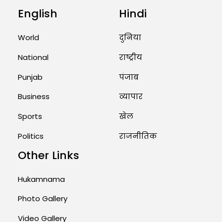
English
Hindi
Unique Wedding: Twin Sisters
Marry Twin Brothers in Kerala;
Priests Conducting Rituals...
World
दुनिया
August 1, 2026 11:24 AM
National
राष्ट्रीय
Punjab
पंजाब
Business
व्यापार
Sports
खेल
Politics
राजनीतिक
Other Links
Hukamnama
Photo Gallery
Video Gallery