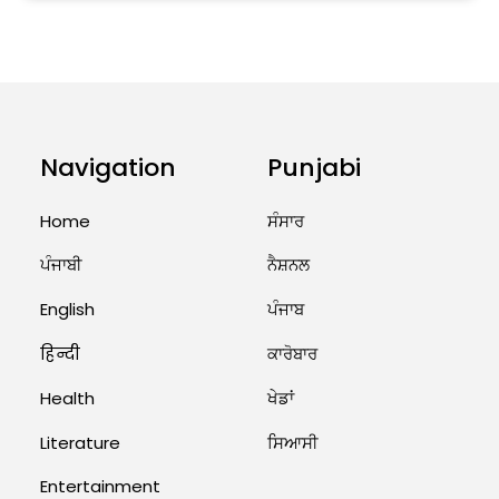
ਅੱਜ ਦਾ ਰਾਸ਼ੀਫਲ (5 ਅਗਸਤ 2026): ਜਾਣੋ
ਤੁਹਾਡੀ ਰਾਸ਼ੀ ‘ਤੇ ਗ੍ਰਹਿਆਂ ਦੀ...
August 5, 2026 6:23 AM
Explosion During Peace Rally in
Pakistan’s Khyber Pakhtunkhwa:
Navigation
Punjabi
7 Killed, 18 Injured
August 2, 2026 10:05 PM
Home
ਸੰਸਾਰ
India Wins 8 Gold Medals on Day
ਪੰਜਾਬੀ
ਨੈਸ਼ਨਲ
10 of Commonwealth Games:
7...
English
ਪੰਜਾਬ
August 2, 2026 11:06 AM
हिन्दी
ਕਾਰੋਬਾਰ
Health
ਖੇਡਾਂ
US Advises Citizens to Leave
West Asia: Hints of Major
Literature
ਸਿਆਸੀ
Military Attack...
August 2, 2026 11:04 AM
Entertainment