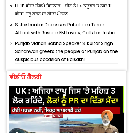
H-1B ਵੀਜ਼ਾ ਹੰਗਾਮੇ ਵਿਚਕਾਰ- ਚੀਨ ਨੇ 1 ਅਕਤੂਬਰ ਤੋਂ ਨਵਾਂ ‘K
ਵੀਜ਼ਾ’ ਸ਼ੁਰੂ ਕਰਨ ਦਾ ਕੀਤਾ ਐਲਾਨ
S. Jaishankar Discusses Pahalgam Terror
Attack with Russian FM Lavrov, Calls for Justice
Punjab Vidhan Sabha Speaker S. Kultar Singh
Sandhwan greets the people of Punjab on the
auspicious occasion of Baisakhi
ਵੀਡੀਓ ਗੈਲਰੀ