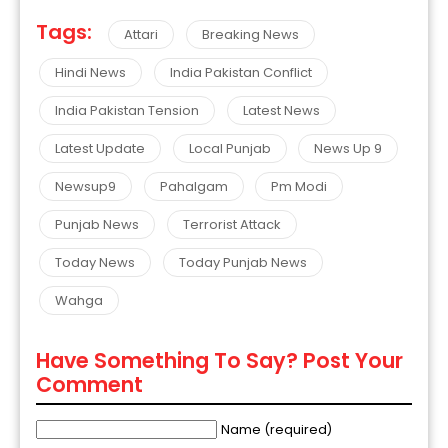
Tags:
Attari
Breaking News
Hindi News
India Pakistan Conflict
India Pakistan Tension
Latest News
Latest Update
Local Punjab
News Up 9
Newsup9
Pahalgam
Pm Modi
Punjab News
Terrorist Attack
Today News
Today Punjab News
Wahga
Have Something To Say? Post Your
Comment
Name (required)