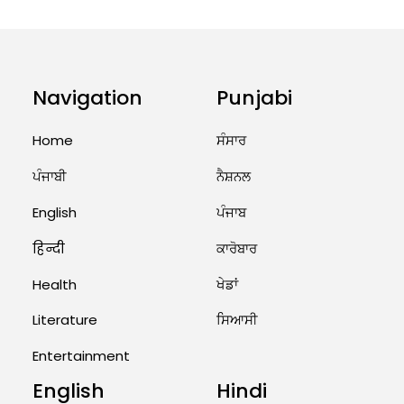
August 5, 2026 6:23 AM
Explosion During Peace Rally in
Pakistan’s Khyber Pakhtunkhwa:
Navigation
Punjabi
7 Killed, 18 Injured
Home
ਸੰਸਾਰ
August 2, 2026 10:05 PM
ਪੰਜਾਬੀ
ਨੈਸ਼ਨਲ
India Wins 8 Gold Medals on Day
10 of Commonwealth Games:
English
ਪੰਜਾਬ
7...
हिन्दी
ਕਾਰੋਬਾਰ
August 2, 2026 11:06 AM
Health
ਖੇਡਾਂ
US Advises Citizens to Leave
West Asia: Hints of Major
Literature
ਸਿਆਸੀ
Military Attack...
Entertainment
August 2, 2026 11:04 AM
English
Hindi