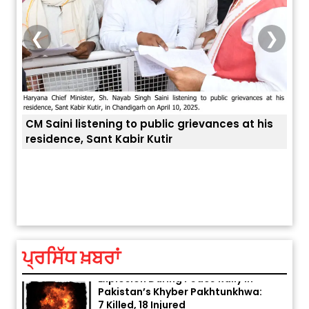
❮
❯
CM Saini listening to public grievances at his
residence, Sant Kabir Kutir
ਤੁਹਾਡ
ਅੱਜ ਦਾ ਰਾਸ਼ੀਫਲ (5 ਅਗਸਤ 2026): ਜਾਣੋ
ਤੁਹਾਡੀ ਰਾਸ਼ੀ ‘ਤੇ ਗ੍ਰਹਿਆਂ ਦੀ...
August 5, 2026 6:23 AM
ਪ੍ਰਸਿੱਧ ਖ਼ਬਰਾਂ
Explosion During Peace Rally in
Pakistan’s Khyber Pakhtunkhwa:
7 Killed, 18 Injured