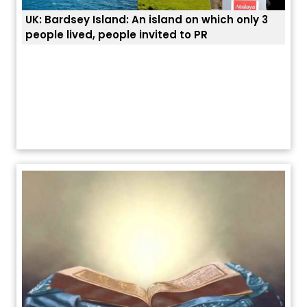
UK: Bardsey Island: An island on which only 3
ਭਾਰਤ
people lived, people invited to PR
ਯੂਐ