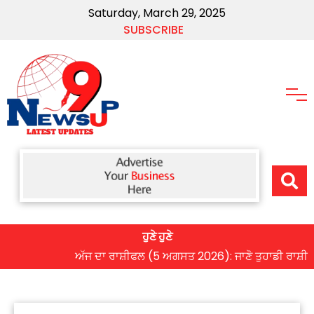
Saturday, March 29, 2025
SUBSCRIBE
ਹੁਣੇ ਹੁਣੇ
ਅੱਜ ਦਾ ਰਾਸ਼ੀਫਲ (5 ਅਗਸਤ 2026): ਜਾਣੋ ਤੁਹਾਡੀ ਰਾਸ਼ੀ ‘ਤੇ ਗ੍