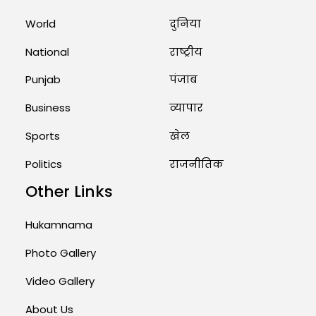
Unique Wedding: Twin Sisters
Marry Twin Brothers in Kerala;
World
दुनिया
Priests Conducting Rituals...
National
राष्ट्रीय
August 1, 2026 11:24 AM
Punjab
पंजाब
Business
व्यापार
Sports
खेल
Politics
राजनीतिक
Other Links
Hukamnama
Photo Gallery
Video Gallery
About Us