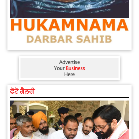
ਫੋਟੋ ਗੈਲਰੀ