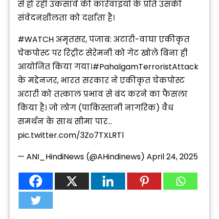
से हो रही उकसावे की कार्रवाइयों के प्रति उसकी
संवेदनशीलता को दर्शाता है।
#WATCH
अमृतसर, पंजाब: अटारी-वाघा एकीकृत
चेकपोस्ट पर रिट्रीट सेरेमनी को गेट खोले बिना ही
आयोजित किया गया।
#PahalgamTerroristAttack
के मद्देनजर, भारत सरकार ने एकीकृत चेकपोस्ट
अटारी को तत्काल प्रभाव से बंद करने का फैसला
किया है। जो लोग (पाकिस्तानी नागरिक) वैध
समर्थन के साथ सीमा पार…
pic.twitter.com/3Zo7TXLRTl
— ANI_HindiNews (@AHindinews)
April 24, 2025