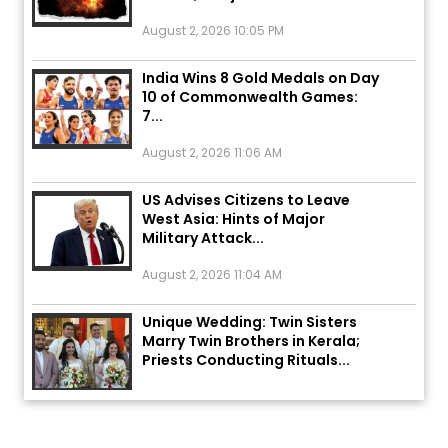
August 2, 2026 10:05 PM
India Wins 8 Gold Medals on Day
10 of Commonwealth Games:
7...
August 2, 2026 11:06 AM
US Advises Citizens to Leave
West Asia: Hints of Major
Military Attack...
August 2, 2026 11:04 AM
Unique Wedding: Twin Sisters
Marry Twin Brothers in Kerala;
Priests Conducting Rituals...
August 1, 2026 11:24 AM
ਅੱਜ ਦਾ ਰਾਸ਼ੀਫਲ (5 ਅਗਸਤ 2026): ਜਾਣੋ
ਤੁਹਾਡੀ ਰਾਸ਼ੀ ‘ਤੇ ਗ੍ਰਹਿਆਂ ਦੀ...