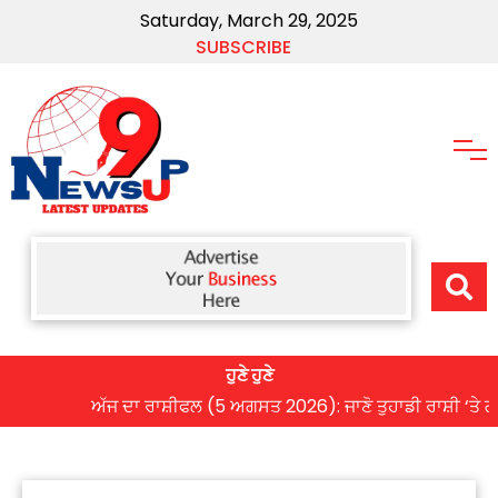
Saturday, March 29, 2025
SUBSCRIBE
ਹੁਣੇ ਹੁਣੇ
ਅੱਜ ਦਾ ਰਾਸ਼ੀਫਲ (5 ਅਗਸਤ 2026): ਜਾਣੋ ਤੁਹਾਡੀ ਰਾਸ਼ੀ ‘ਤੇ ਗ੍ਰਹਿਆਂ 