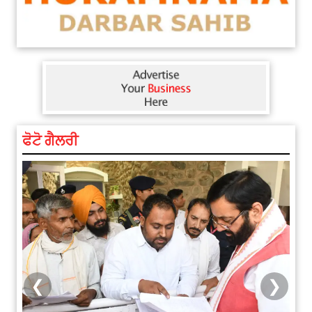
ਫੋਟੋ ਗੈਲਰੀ
❮
❯