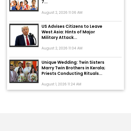
August 2, 2026 11:06 AM
US Advises Citizens to Leave
West Asia: Hints of Major
Military Attack...
August 2, 2026 11:04 AM
Unique Wedding: Twin Sisters
Marry Twin Brothers in Kerala;
Priests Conducting Rituals...
August 1, 2026 11:24 AM
ਅੱਜ ਦਾ ਰਾਸ਼ੀਫਲ (5 ਅਗਸਤ 2026): ਜਾਣੋ
ਤੁਹਾਡੀ ਰਾਸ਼ੀ ‘ਤੇ ਗ੍ਰਹਿਆਂ ਦੀ...
August 5, 2026 6:23 AM
Explosion During Peace Rally in
Pakistan’s Khyber Pakhtunkhwa: