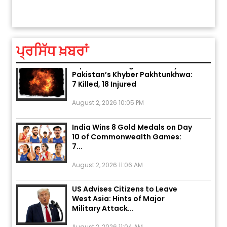
ਤੁਹਾਡ
ਅੱਜ ਦਾ ਰਾਸ਼ੀਫਲ (5 ਅਗਸਤ 2026): ਜਾਣੋ
ਤੁਹਾਡੀ ਰਾਸ਼ੀ ‘ਤੇ ਗ੍ਰਹਿਆਂ ਦੀ...
August 5, 2026 6:23 AM
ਪ੍ਰਸਿੱਧ ਖ਼ਬਰਾਂ
Explosion During Peace Rally in
Pakistan’s Khyber Pakhtunkhwa:
7 Killed, 18 Injured
August 2, 2026 10:05 PM
India Wins 8 Gold Medals on Day
10 of Commonwealth Games:
7...
August 2, 2026 11:06 AM
US Advises Citizens to Leave
West Asia: Hints of Major
Military Attack...
August 2, 2026 11:04 AM