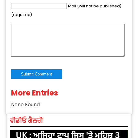
Mail (will not be published)
(required)
More Entries
Alternative:
None Found
ਵੀਡੀਓ ਗੈਲਰੀ