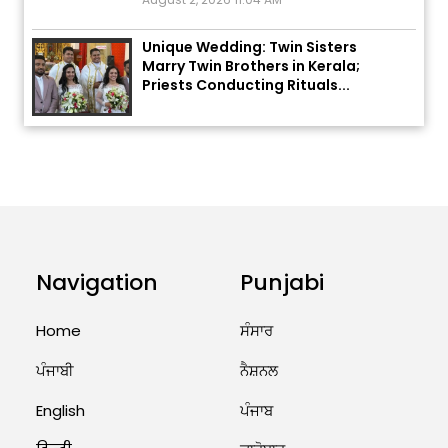
Unique Wedding: Twin Sisters
Marry Twin Brothers in Kerala;
Priests Conducting Rituals...
August 1, 2026 11:24 AM
ਅੱਜ ਦਾ ਰਾਸ਼ੀਫਲ (5 ਅਗਸਤ 2026): ਜਾਣੋ
ਤੁਹਾਡੀ ਰਾਸ਼ੀ ‘ਤੇ ਗ੍ਰਹਿਆਂ ਦੀ...
August 5, 2026 6:23 AM
Explosion During Peace Rally in
Pakistan’s Khyber Pakhtunkhwa:
Navigation
Punjabi
7 Killed, 18 Injured
Home
ਸੰਸਾਰ
August 2, 2026 10:05 PM
ਪੰਜਾਬੀ
ਨੈਸ਼ਨਲ
India Wins 8 Gold Medals on Day
10 of Commonwealth Games:
English
ਪੰਜਾਬ
7...