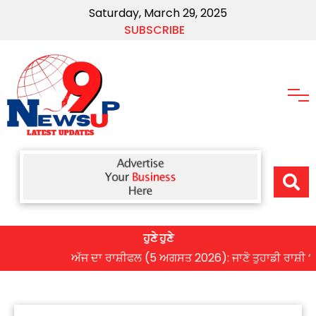
Saturday, March 29, 2025
SUBSCRIBE
ਹੁਣੇ ਹੁਣੇ
ਅੱਜ ਦਾ ਰਾਸ਼ੀਫਲ (5 ਅਗਸਤ 2026): ਜਾਣੋ ਤੁਹਾਡੀ ਰਾਸ਼ੀ ‘ਤੇ ਗ੍