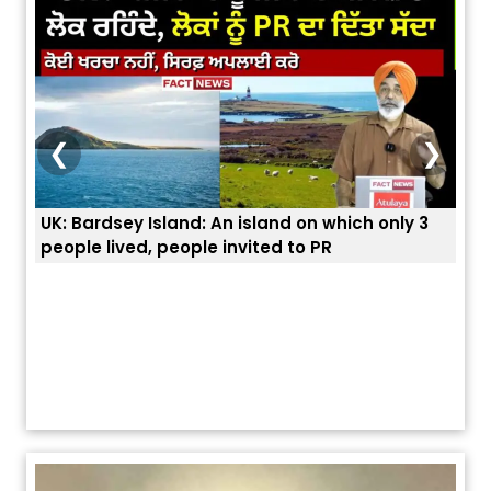
❮
❯
UK: Bardsey Island: An island on which only 3
ਭਾਰਤ
people lived, people invited to PR
ਯੂਐ