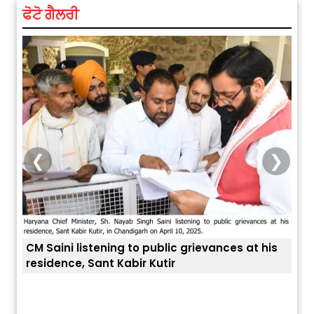
ਫੋਟੋ ਗੈਲਰੀ
❮
❯
CM Saini listening to public grievances at his
residence, Sant Kabir Kutir