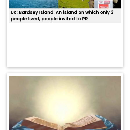
UK: Bardsey Island: An island on which only 3
ਭਾਰਤ
people lived, people invited to PR
ਯੂਐ