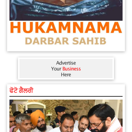
ਫੋਟੋ ਗੈਲਰੀ