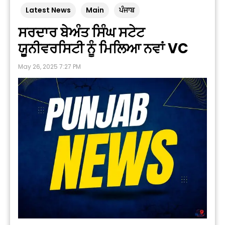
Latest News
Main
ਪੰਜਾਬ
ਸਰਦਾਰ ਬੇਅੰਤ ਸਿੰਘ ਸਟੇਟ
ਯੂਨੀਵਰਸਿਟੀ ਨੂੰ ਮਿਲਿਆ ਨਵਾਂ VC
May 26, 2025 7:27 PM