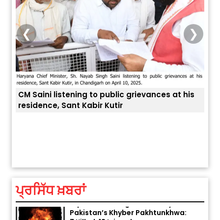
❮
❯
CM Saini listening to public grievances at his
residence, Sant Kabir Kutir
ਅੱਜ ਦਾ ਰਾਸ਼ੀਫਲ (5 ਅਗਸਤ 2026): ਜਾਣੋ
ਤੁਹਾਡ
ਤੁਹਾਡੀ ਰਾਸ਼ੀ ‘ਤੇ ਗ੍ਰਹਿਆਂ ਦੀ...
August 5, 2026 6:23 AM
ਪ੍ਰਸਿੱਧ ਖ਼ਬਰਾਂ
Explosion During Peace Rally in
Pakistan’s Khyber Pakhtunkhwa:
7 Killed, 18 Injured