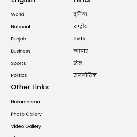
Unique Wedding: Twin Sisters
Marry Twin Brothers in Kerala;
World
दुनिया
Priests Conducting Rituals...
National
राष्ट्रीय
August 1, 2026 11:24 AM
Punjab
पंजाब
Business
व्यापार
Sports
खेल
Politics
राजनीतिक
Other Links
Hukamnama
Photo Gallery
Video Gallery