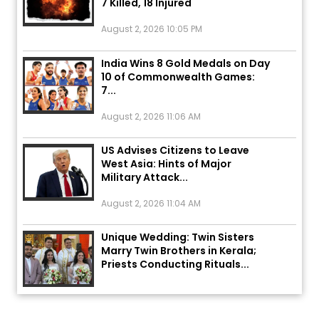
August 2, 2026 10:05 PM
India Wins 8 Gold Medals on Day
10 of Commonwealth Games:
7...
August 2, 2026 11:06 AM
US Advises Citizens to Leave
West Asia: Hints of Major
Military Attack...
August 2, 2026 11:04 AM
Unique Wedding: Twin Sisters
Marry Twin Brothers in Kerala;
Priests Conducting Rituals...
August 1, 2026 11:24 AM
ਅੱਜ ਦਾ ਰਾਸ਼ੀਫਲ (5 ਅਗਸਤ 2026): ਜਾਣੋ