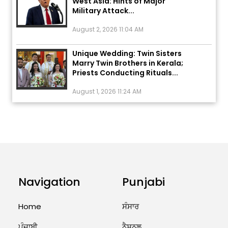
August 2, 2026 11:04 AM
Unique Wedding: Twin Sisters
Marry Twin Brothers in Kerala;
Priests Conducting Rituals...
August 1, 2026 11:24 AM
ਅੱਜ ਦਾ ਰਾਸ਼ੀਫਲ (5 ਅਗਸਤ 2026): ਜਾਣੋ
ਤੁਹਾਡੀ ਰਾਸ਼ੀ ‘ਤੇ ਗ੍ਰਹਿਆਂ ਦੀ...
August 5, 2026 6:23 AM
Explosion During Peace Rally in
Pakistan’s Khyber Pakhtunkhwa:
7 Killed, 18 Injured
Navigation
Punjabi
August 2, 2026 10:05 PM
Home
ਸੰਸਾਰ
India Wins 8 Gold Medals on Day
ਪੰਜਾਬੀ
ਨੈਸ਼ਨਲ