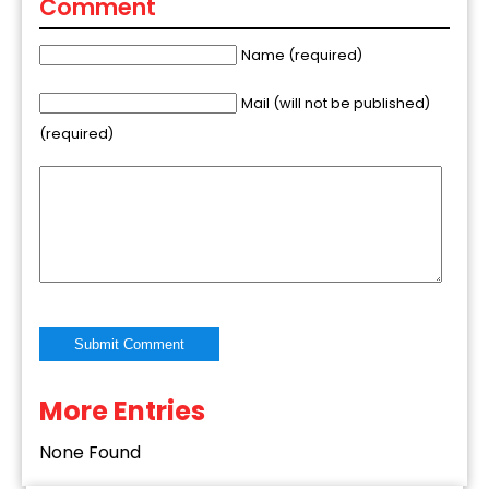
Comment
Name (required)
Mail (will not be published)
(required)
More Entries
Alternative:
None Found