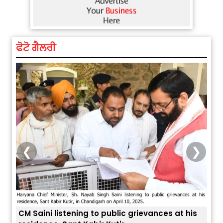
ਫੋਟੋ ਗੈਲਰੀ
❮
❯
is