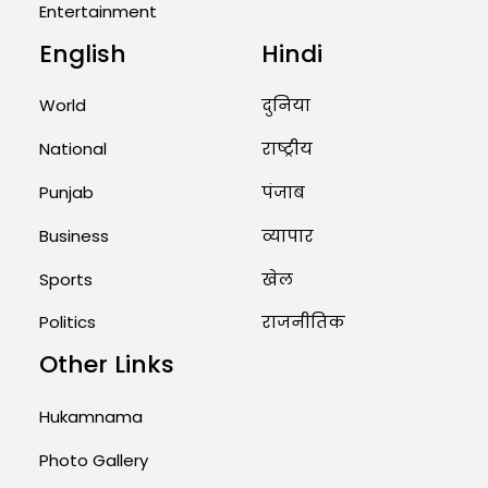
Entertainment
August 2, 2026 11:04 AM
English
Hindi
Unique Wedding: Twin Sisters
Marry Twin Brothers in Kerala;
World
दुनिया
Priests Conducting Rituals...
National
राष्ट्रीय
August 1, 2026 11:24 AM
Punjab
पंजाब
Business
व्यापार
Sports
खेल
Politics
राजनीतिक
Other Links
Hukamnama
Photo Gallery