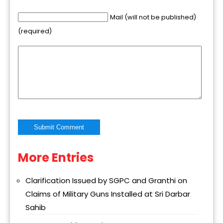
Mail (will not be published)
(required)
More Entries
Alternative:
Clarification Issued by SGPC and Granthi on
Claims of Military Guns Installed at Sri Darbar
Sahib