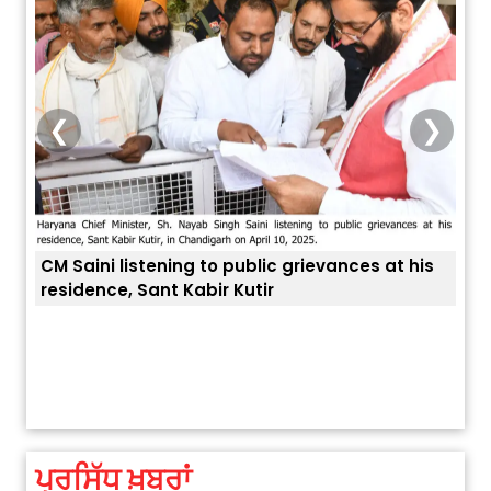
❮
❯
CM Saini listening to public grievances at his
residence, Sant Kabir Kutir
ਤੁਹਾਡ
ਅੱਜ ਦਾ ਰਾਸ਼ੀਫਲ (5 ਅਗਸਤ 2026): ਜਾਣੋ
ਤੁਹਾਡੀ ਰਾਸ਼ੀ ‘ਤੇ ਗ੍ਰਹਿਆਂ ਦੀ...
August 5, 2026 6:23 AM
ਪ੍ਰਸਿੱਧ ਖ਼ਬਰਾਂ
Explosion During Peace Rally in