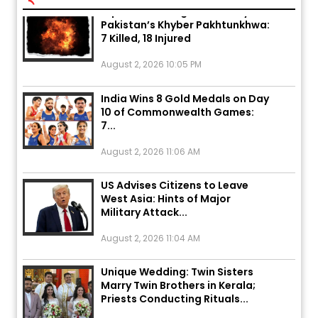
Pakistan’s Khyber Pakhtunkhwa:
7 Killed, 18 Injured
August 2, 2026 10:05 PM
India Wins 8 Gold Medals on Day
10 of Commonwealth Games:
7...
August 2, 2026 11:06 AM
US Advises Citizens to Leave
West Asia: Hints of Major
Military Attack...
August 2, 2026 11:04 AM
Unique Wedding: Twin Sisters
Marry Twin Brothers in Kerala;
Priests Conducting Rituals...
August 1, 2026 11:24 AM