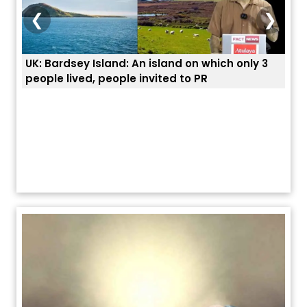
❮
❯
UK: Bardsey Island: An island on which only 3
ਭਾਰਤ
people lived, people invited to PR
ਯੂਐ