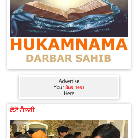
ਫੋਟੋ ਗੈਲਰੀ