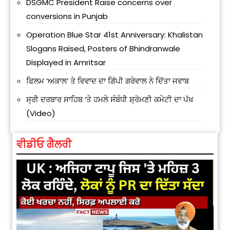
DSGMC President Raise concerns over
conversions in Punjab
Operation Blue Star 41st Anniversary: Khalistan
Slogans Raised, Posters of Bhindranwale
Displayed in Amritsar
ਫਿਲਮ ‘ਅਕਾਲ’ ਤੇ ਵਿਵਾਦ ਦਾ ਗਿੱਪੀ ਗਰੇਵਾਲ ਨੇ ਦਿੱਤਾ ਜਵਾਬ
ਸ੍ਰੀ ਦਰਬਾਰ ਸਾਹਿਬ ‘ਤੇ ਹਮਲੇ ਸੰਬੰਧੀ ਸ਼੍ਰੋਮਣੀ ਕਮੇਟੀ ਦਾ ਪੱਖ
(Video)
ਵੀਡੀਓ ਗੈਲਰੀ