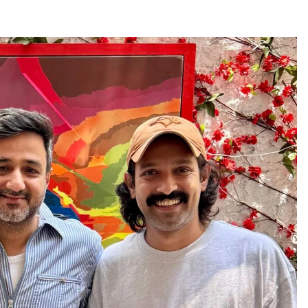
Naam Sada Sukhdai
rabh Harmandar Sohna