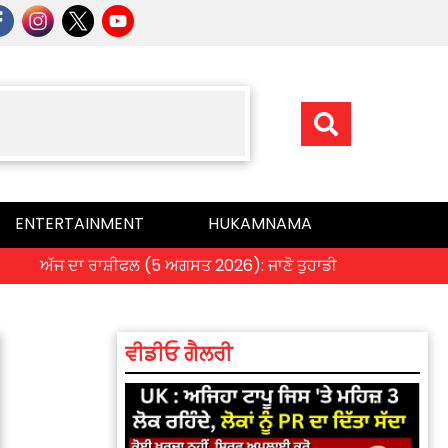
ENTERTAINMENT
HUKAMNAMA
 ਦਾ ਰਾਸ਼ੀਫਲ (5 ਅਗਸਤ 2026): ਜਾਣੋ ਤੁਹਾਡੀ ਰਾਸ਼ੀ ‘ਤੇ ਗ੍ਰਹਿਆਂ ਦੀ ਚਾਲ 
ਵੀਡੀਓ ਗੈਲਰੀ