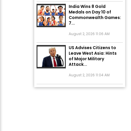
Medals on Day 10 of
Commonwealth Games:
7...
August 2, 2026 11:06 AM
US Advises Citizens to
Leave West Asia: Hints
of Major Military
Attack...
August 2, 2026 11:04 AM
Unique Wedding: Twin
Sisters Marry Twin
Brothers in Kerala;
Priests Conducting
Rituals...
August 1, 2026 11:24 AM
ਅੱਜ ਦਾ ਰਾਸ਼ੀਫਲ (5 ਅਗਸਤ