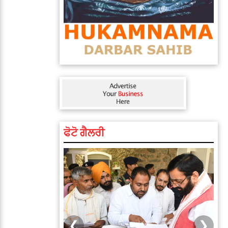
ਫੋਟੋ ਗੈਲਰੀ
❮
❯