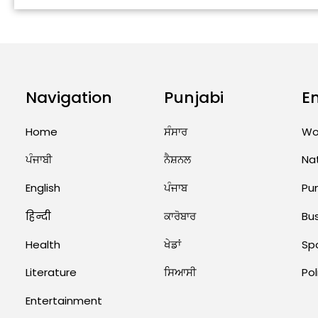
Navigation
Punjabi
E
Home
ਸੰਸਾਰ
Wo
ਪੰਜਾਬੀ
ਨੈਸ਼ਨਲ
Na
English
ਪੰਜਾਬ
Pu
हिन्दी
ਕਾਰੋਬਾਰ
Bu
Health
ਖੇਡਾਂ
Sp
Literature
ਸਿਆਸੀ
Pol
Entertainment