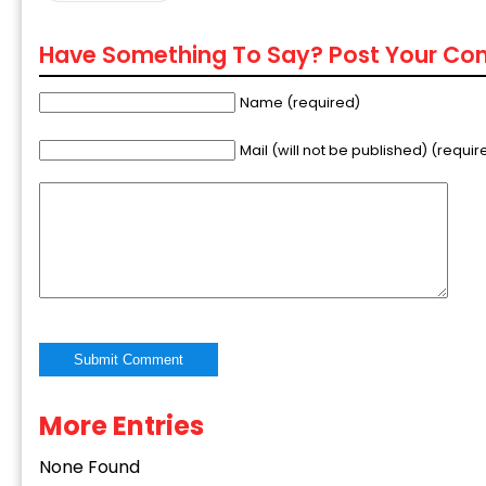
Have Something To Say? Post Your C
Name (required)
Mail (will not be published) (requir
More Entries
Alternative:
None Found