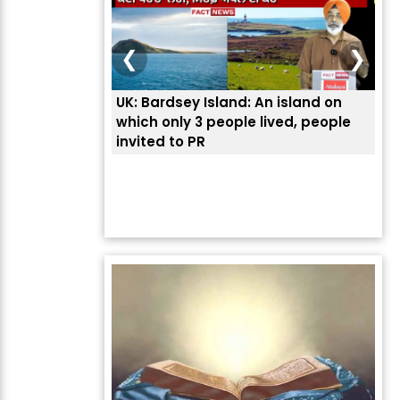
❮
❯
UK: Bardsey Island: An island on
ਭਾਰ
which only 3 people lived, people
ਅਮਰ
invited to PR
ਦੱ