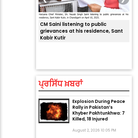
CM Saini listening to public
 लोगों की
grievances at his residence, Sant
Kabir Kutir
ਤੁਹਾ
ਲੈਂਦ
ਅੱਜ ਦਾ ਰਾਸ਼ੀਫਲ (5 ਅਗਸਤ
2026): ਜਾਣੋ ਤੁਹਾਡੀ ਰਾਸ਼ੀ ‘ਤੇ
ਗ੍ਰਹਿਆਂ ਦੀ...
August 5, 2026 6:23 AM
ਪ੍ਰਸਿੱਧ ਖ਼ਬਰਾਂ
Explosion During Peace
Rally in Pakistan’s
Khyber Pakhtunkhwa: 7
Killed, 18 Injured
August 2, 2026 10:05 PM
India Wins 8 Gold