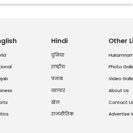
nglish
Hindi
Other L
rld
दुनिया
Hukamna
tional
राष्ट्रीय
Photo Gall
njab
पंजाब
Video Gall
siness
व्यापार
About Us
orts
खेल
Contact U
itics
राजनीतिक
Advertise 