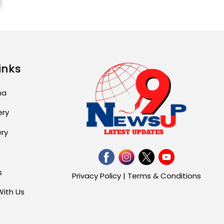
Attack...
August 2, 2026 11:04 AM
Unique Wedding: Twin
Sisters Marry Twin
Brothers in Kerala;
inks
Priests Conducting
Rituals...
ma
August 1, 2026 11:24 AM
ery
ery
s
Privacy Policy
|
Terms & Conditions
With Us