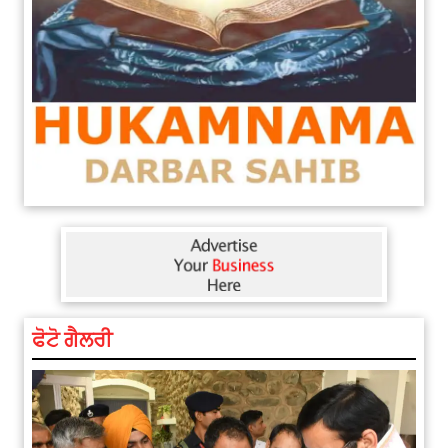
ਫੋਟੋ ਗੈਲਰੀ