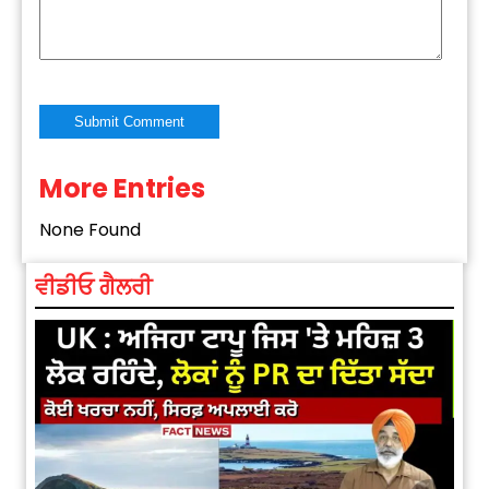
More Entries
Alternative:
None Found
ਵੀਡੀਓ ਗੈਲਰੀ