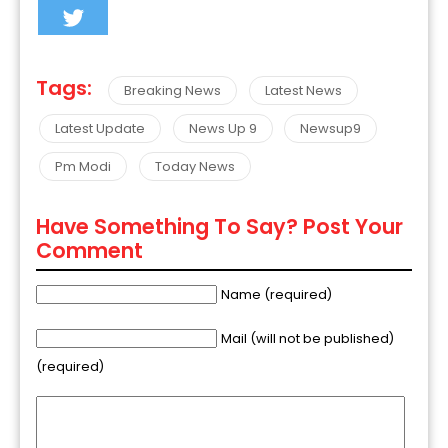
Tags:
Breaking News
Latest News
Latest Update
News Up 9
Newsup9
Pm Modi
Today News
Have Something To Say? Post Your
Comment
Name (required)
Mail (will not be published)
(required)