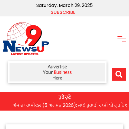
Saturday, March 29, 2025
SUBSCRIBE
ਹੁਣੇ ਹੁਣੇ
ਅੱਜ ਦਾ ਰਾਸ਼ੀਫਲ (5 ਅਗਸਤ 2026): ਜਾਣੋ ਤੁਹਾਡੀ ਰਾਸ਼ੀ ‘ਤੇ ਗ੍ਰਹਿਆਂ ਦੀ