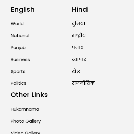
English
Hindi
Unique Wedding: Twin Sisters
Marry Twin Brothers in Kerala;
Priests Conducting Rituals...
World
दुनिया
August 1, 2026 11:24 AM
National
राष्ट्रीय
Punjab
पंजाब
Business
व्यापार
Sports
खेल
Politics
राजनीतिक
Other Links
Hukamnama
Photo Gallery
Video Gallery