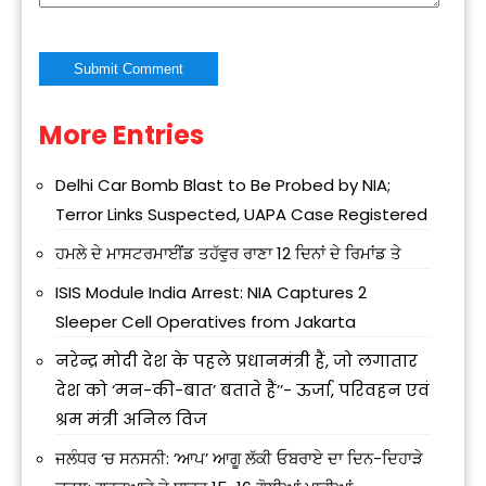
More Entries
Alternative:
Delhi Car Bomb Blast to Be Probed by NIA;
Terror Links Suspected, UAPA Case Registered
ਹਮਲੇ ਦੇ ਮਾਸਟਰਮਾਈਂਡ ਤਹੱਵੁਰ ਰਾਣਾ 12 ਦਿਨਾਂ ਦੇ ਰਿਮਾਂਡ ਤੇ
ISIS Module India Arrest: NIA Captures 2
Sleeper Cell Operatives from Jakarta
नरेन्द्र मोदी देश के पहले प्रधानमंत्री हैं, जो लगातार
देश को ‘मन-की-बात’ बताते हैं’’- ऊर्जा, परिवहन एवं
श्रम मंत्री अनिल विज
ਜਲੰਧਰ ‘ਚ ਸਨਸਨੀ: ‘ਆਪ’ ਆਗੂ ਲੱਕੀ ਓਬਰਾਏ ਦਾ ਦਿਨ-ਦਿਹਾੜੇ