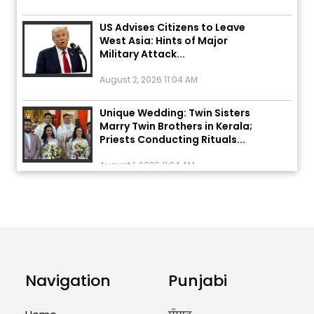
US Advises Citizens to Leave
West Asia: Hints of Major
Military Attack...
August 2, 2026 11:04 AM
Unique Wedding: Twin Sisters
Marry Twin Brothers in Kerala;
Priests Conducting Rituals...
August 1, 2026 11:24 AM
ਅੱਜ ਦਾ ਰਾਸ਼ੀਫਲ (5 ਅਗਸਤ 2026): ਜਾਣੋ
ਤੁਹਾਡੀ ਰਾਸ਼ੀ ‘ਤੇ ਗ੍ਰਹਿਆਂ ਦੀ...
August 5, 2026 6:23 AM
Explosion During Peace Rally in
Pakistan’s Khyber Pakhtunkhwa:
Navigation
Punjabi
7 Killed, 18 Injured
August 2, 2026 10:05 PM