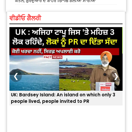
ਕਤਲ; ਗੁਰਦੁਆਰੇ ਦੇ ਬਾਹਰ 15-16 ਗੋਲੀਆਂ ਮਾਰੀਆਂ
ਵੀਡੀਓ ਗੈਲਰੀ
❮
❯
ey Island: An island on which only 3
ਭਾਰਤੀਆਂ ਨੂੰ ਬੇੜੀਆਂ ਲਾ 
ved, people invited to PR
ਯੂਐੱਸ ਬਾਰਡਰ ਪੈਟਰੋਲ 