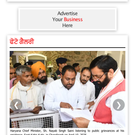
ਫੋਟੋ ਗੈਲਰੀ
❮
❯