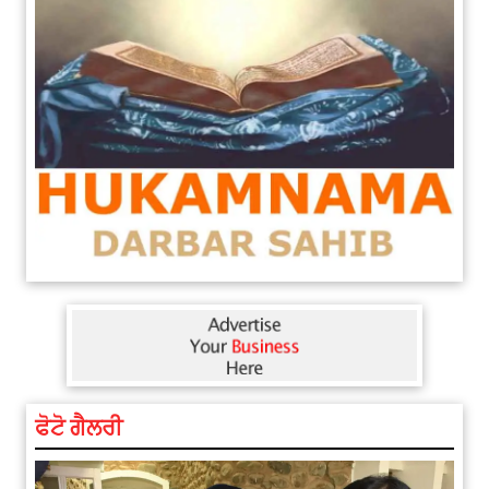
ਫੋਟੋ ਗੈਲਰੀ