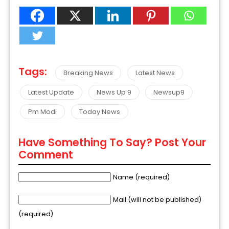
Tags:
Breaking News
Latest News
Latest Update
News Up 9
Newsup9
Pm Modi
Today News
Have Something To Say? Post Your
Comment
Name (required)
Mail (will not be published)
(required)