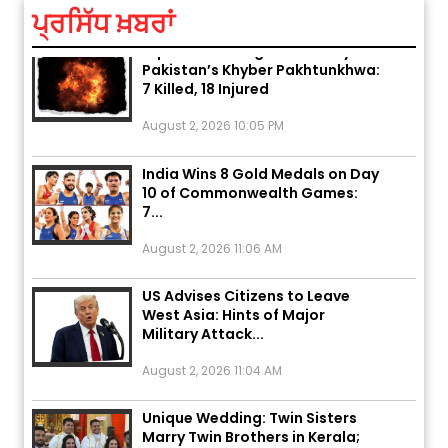
ਪ੍ਰਸਿੱਧ ਖ਼ਬਰਾਂ
Explosion During Peace Rally in
Pakistan’s Khyber Pakhtunkhwa:
7 Killed, 18 Injured
August 2, 2026 10:05 PM
India Wins 8 Gold Medals on Day
10 of Commonwealth Games:
7...
August 2, 2026 11:06 AM
US Advises Citizens to Leave
West Asia: Hints of Major
Military Attack...
August 2, 2026 11:04 AM
Unique Wedding: Twin Sisters
Marry Twin Brothers in Kerala;
Priests Conducting Rituals...