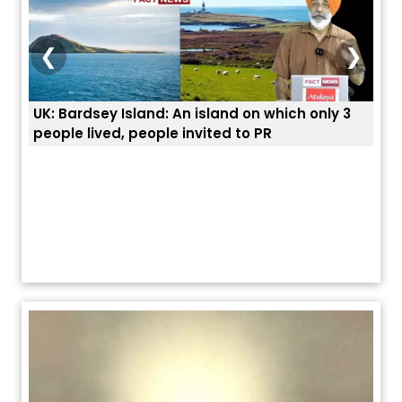
❮
❯
UK: Bardsey Island: An island on which only 3
ਭਾਰਤ
people lived, people invited to PR
ਯੂਐ