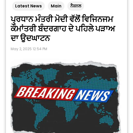
Latest News
Main
ਨੈਸ਼ਨਲ
ਪ੍ਰਧਾਨ ਮੰਤਰੀ ਮੋਦੀ ਵੱਲੋਂ ਵਿਜਿਨਜਮ
ਕੌਮਾਂਤਰੀ ਬੰਦਰਗਾਹ ਦੇ ਪਹਿਲੇ ਪੜਾਅ
ਦਾ ਉਦਘਾਟਨ
May 2, 2025 12:54 PM