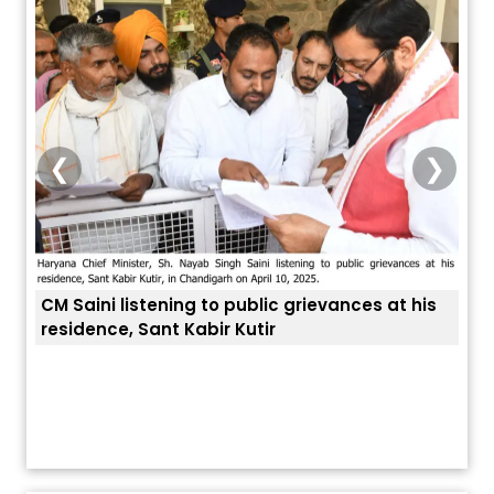
❮
❯
CM Saini listening to public grievances at his
residence, Sant Kabir Kutir
ਤੁਹਾਡ
ਅੱਜ ਦਾ ਰਾਸ਼ੀਫਲ (5 ਅਗਸਤ 2026): ਜਾਣੋ
ਤੁਹਾਡੀ ਰਾਸ਼ੀ ‘ਤੇ ਗ੍ਰਹਿਆਂ ਦੀ...
August 5, 2026 6:23 AM