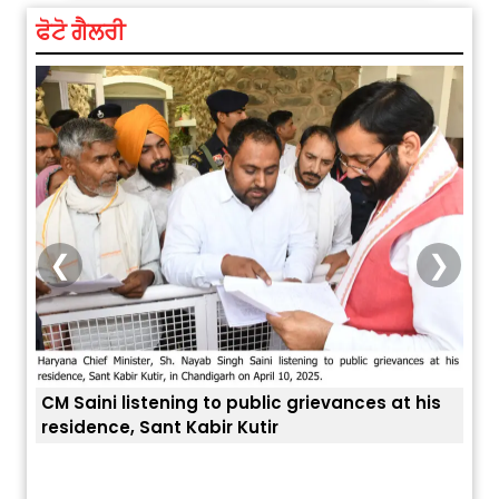
ਫੋਟੋ ਗੈਲਰੀ
❮
❯
CM Saini listening to public grievances at his
residence, Sant Kabir Kutir