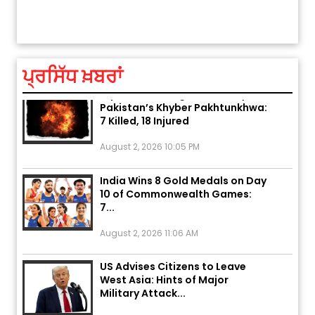
ਅੱਜ ਦਾ ਰਾਸ਼ੀਫਲ (5 ਅਗਸਤ 2026): ਜਾਣੋ
ਤੁਹਾਡ
ਤੁਹਾਡੀ ਰਾਸ਼ੀ ‘ਤੇ ਗ੍ਰਹਿਆਂ ਦੀ...
August 5, 2026 6:23 AM
ਪ੍ਰਸਿੱਧ ਖ਼ਬਰਾਂ
Explosion During Peace Rally in
Pakistan’s Khyber Pakhtunkhwa:
7 Killed, 18 Injured
August 2, 2026 10:05 PM
India Wins 8 Gold Medals on Day
10 of Commonwealth Games:
7...
August 2, 2026 11:06 AM
US Advises Citizens to Leave
West Asia: Hints of Major
Military Attack...
August 2, 2026 11:04 AM