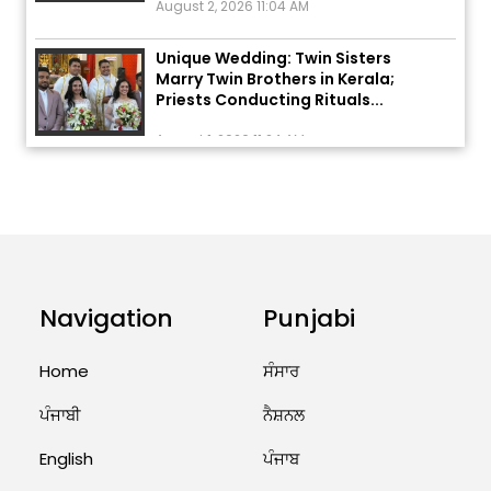
Unique Wedding: Twin Sisters
Marry Twin Brothers in Kerala;
Priests Conducting Rituals...
August 1, 2026 11:24 AM
ਅੱਜ ਦਾ ਰਾਸ਼ੀਫਲ (5 ਅਗਸਤ 2026): ਜਾਣੋ
ਤੁਹਾਡੀ ਰਾਸ਼ੀ ‘ਤੇ ਗ੍ਰਹਿਆਂ ਦੀ...
August 5, 2026 6:23 AM
Explosion During Peace Rally in
Pakistan’s Khyber Pakhtunkhwa:
Navigation
Punjabi
7 Killed, 18 Injured
August 2, 2026 10:05 PM
Home
ਸੰਸਾਰ
ਪੰਜਾਬੀ
ਨੈਸ਼ਨਲ
India Wins 8 Gold Medals on Day
10 of Commonwealth Games:
English
ਪੰਜਾਬ
7...