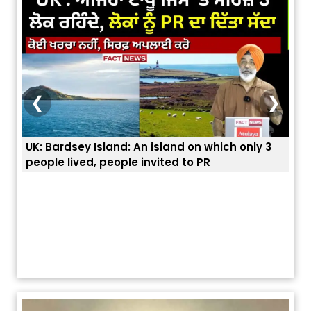
❮
❯
UK: Bardsey Island: An island on which only 3
ਭਾਰਤ
people lived, people invited to PR
ਯੂਐ