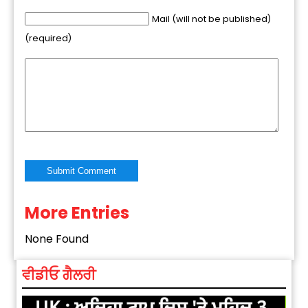
Mail (will not be published)
(required)
More Entries
Alternative:
None Found
ਵੀਡੀਓ ਗੈਲਰੀ