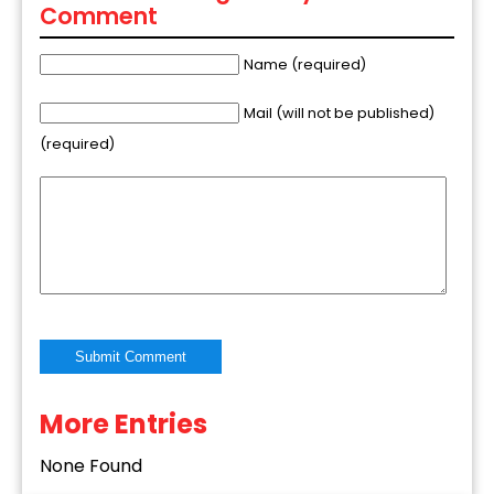
Comment
Name (required)
Mail (will not be published)
(required)
More Entries
Alternative:
None Found