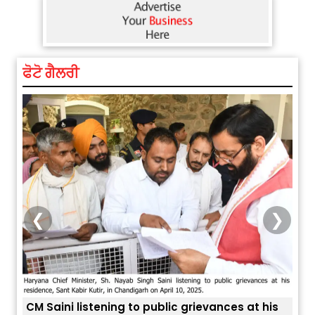
ਫੋਟੋ ਗੈਲਰੀ
❮
❯
is