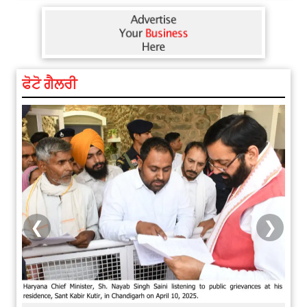
ਫੋਟੋ ਗੈਲਰੀ
❮
❯