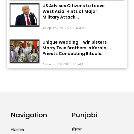
US Advises Citizens to Leave
West Asia: Hints of Major
Military Attack...
August 2, 2026 11:04 AM
Unique Wedding: Twin Sisters
Marry Twin Brothers in Kerala;
Priests Conducting Rituals...
August 1, 2026 11:24 AM
ਅੱਜ ਦਾ ਰਾਸ਼ੀਫਲ (5 ਅਗਸਤ 2026): ਜਾਣੋ
ਤੁਹਾਡੀ ਰਾਸ਼ੀ ‘ਤੇ ਗ੍ਰਹਿਆਂ ਦੀ...
August 5, 2026 6:23 AM
Explosion During Peace Rally in
Pakistan’s Khyber Pakhtunkhwa:
Navigation
Punjabi
7 Killed, 18 Injured
August 2, 2026 10:05 PM
Home
ਸੰਸਾਰ