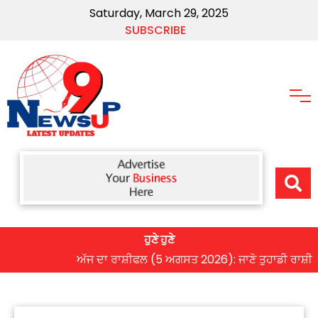
Saturday, March 29, 2025
SUBSCRIBE
ਹੁਣੇ ਹੁਣੇ
ਅੱਜ ਦਾ ਰਾਸ਼ੀਫਲ (5 ਅਗਸਤ 2026): ਜਾਣੋ ਤੁਹਾਡੀ ਰਾਸ਼ੀ ‘ਤੇ ਗ