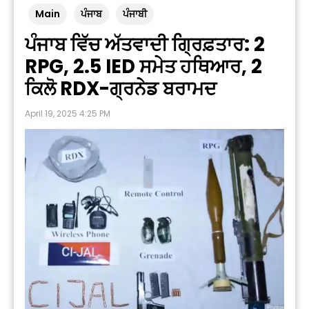
Main
ਪੰਜਾਬ
ਪੰਜਾਬੀ
ਪੰਜਾਬ ਵਿੱਚ ਅੱਤਵਾਦੀ ਗ੍ਰਿਫ਼ਤਾਰ: 2
RPG, 2.5 IED ਸਮੇਤ ਹਥਿਆਰ, 2
ਕਿਲੋ RDX-ਗ੍ਰਨੇਡ ਬਰਾਮਦ
April 19, 2025 4:25 PM