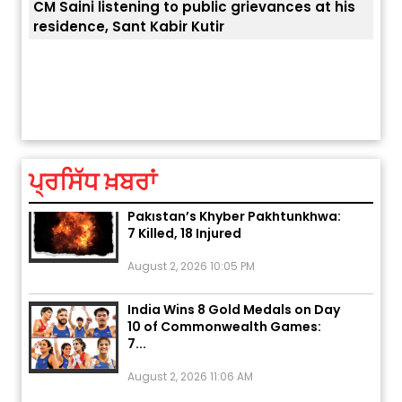
 his
ਅੱਜ ਦਾ ਰਾਸ਼ੀਫਲ (5 ਅਗਸਤ 2026): ਜਾਣੋ
ਤੁਹਾਡੀ ਚੁੱਪ ਤੁਹਾਨੂੰ ਬਹੁਤ ਰੋਗਾਂ ਤੇ ਅਲਾਮਤਾਂ ਤੋਂ ਬਚਾ ਲੈਂਦੀ ਹੈ
ਆ
ਤੁਹਾਡੀ ਰਾਸ਼ੀ ‘ਤੇ ਗ੍ਰਹਿਆਂ ਦੀ...
ਆ
August 5, 2026 6:23 AM
ਪ੍ਰਸਿੱਧ ਖ਼ਬਰਾਂ
Explosion During Peace Rally in
Pakistan’s Khyber Pakhtunkhwa:
7 Killed, 18 Injured
August 2, 2026 10:05 PM
India Wins 8 Gold Medals on Day
10 of Commonwealth Games:
7...
August 2, 2026 11:06 AM