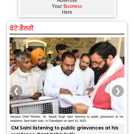
ਫੋਟੋ ਗੈਲਰੀ
❮
❯
blic grievances at his