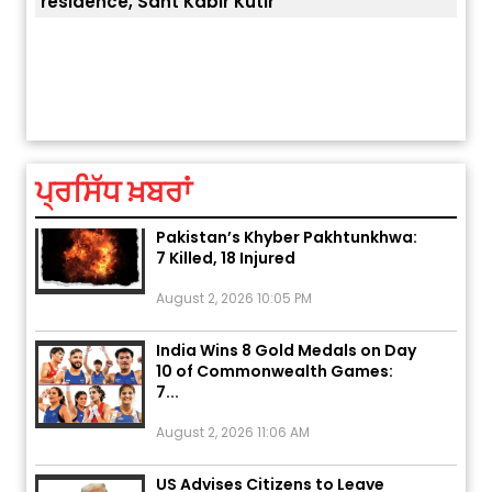
tir
ਅੱਜ ਦਾ ਰਾਸ਼ੀਫਲ (5 ਅਗਸਤ 2026): ਜਾਣੋ
ਤੁਹਾਡੀ ਚੁੱਪ ਤੁਹਾਨੂੰ ਬਹੁਤ ਰੋਗਾਂ ਤੇ ਅਲਾਮਤਾਂ ਤੋਂ ਬਚ
ਤੁਹਾਡੀ ਰਾਸ਼ੀ ‘ਤੇ ਗ੍ਰਹਿਆਂ ਦੀ...
August 5, 2026 6:23 AM
ਪ੍ਰਸਿੱਧ ਖ਼ਬਰਾਂ
Explosion During Peace Rally in
Pakistan’s Khyber Pakhtunkhwa:
7 Killed, 18 Injured
August 2, 2026 10:05 PM
India Wins 8 Gold Medals on Day
10 of Commonwealth Games:
7...
August 2, 2026 11:06 AM
US Advises Citizens to Leave
West Asia: Hints of Major