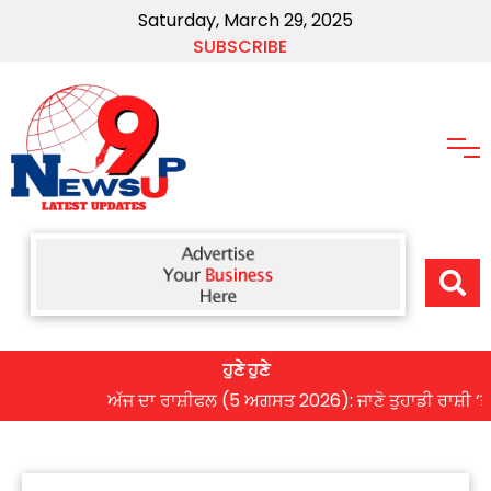
Saturday, March 29, 2025
SUBSCRIBE
ਹੁਣੇ ਹੁਣੇ
ਅੱਜ ਦਾ ਰਾਸ਼ੀਫਲ (5 ਅਗਸਤ 2026): ਜਾਣੋ ਤੁਹਾਡੀ ਰਾਸ਼ੀ ‘ਤੇ ਗ੍ਰ