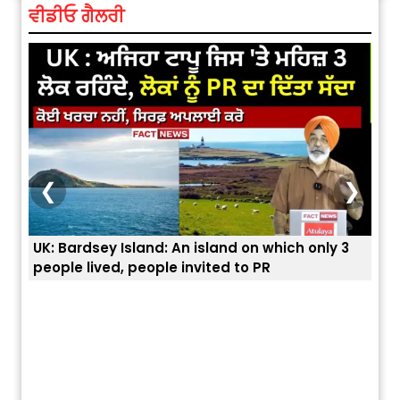
ਵੀਡੀਓ ਗੈਲਰੀ
❮
❯
sland on which only 3
ਭਾਰਤੀਆਂ ਨੂੰ ਬੇੜੀਆਂ ਲਾ ਕੇ ਹੀ ਡਿਪੋਰਟ ਕਿਉਂ ਕ
ited to PR
ਯੂਐੱਸ ਬਾਰਡਰ ਪੈਟਰੋਲ ਚੀਫ਼ ਨੇ ਦੱਸਿਆ ਅਸਲ 