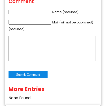
Comment
Name (required)
Mail (will not be published)
(required)
More Entries
Alternative:
None Found