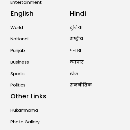
Entertainment
August 1, 2026 11:24 AM
English
Hindi
Rates of 23 Medicines Changed
World
दुनिया
from Today, August 1: Central
Government’s Big...
National
राष्ट्रीय
August 1, 2026 11:23 AM
Punjab
पंजाब
Business
व्यापार
Sports
खेल
Politics
राजनीतिक
Other Links
Hukamnama
Photo Gallery