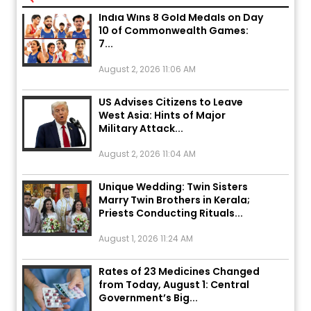
India Wins 8 Gold Medals on Day
10 of Commonwealth Games:
7...
August 2, 2026 11:06 AM
US Advises Citizens to Leave
West Asia: Hints of Major
Military Attack...
August 2, 2026 11:04 AM
Unique Wedding: Twin Sisters
Marry Twin Brothers in Kerala;
Priests Conducting Rituals...
August 1, 2026 11:24 AM
Rates of 23 Medicines Changed
from Today, August 1: Central
Government’s Big...
August 1, 2026 11:23 AM