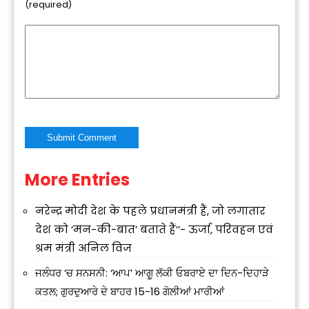
(required)
More Entries
Alternative:
नरेन्द्र मोदी देश के पहले प्रधानमंत्री हैं, जो लगातार
देश को ‘मन-की-बात’ बताते हैं’’- ऊर्जा, परिवहन एवं
श्रम मंत्री अनिल विज
ਜਲੰਧਰ ‘ਚ ਸਨਸਨੀ: ‘ਆਪ’ ਆਗੂ ਲੱਕੀ ਓਬਰਾਏ ਦਾ ਦਿਨ-ਦਿਹਾੜੇ
ਕਤਲ; ਗੁਰਦੁਆਰੇ ਦੇ ਬਾਹਰ 15-16 ਗੋਲੀਆਂ ਮਾਰੀਆਂ