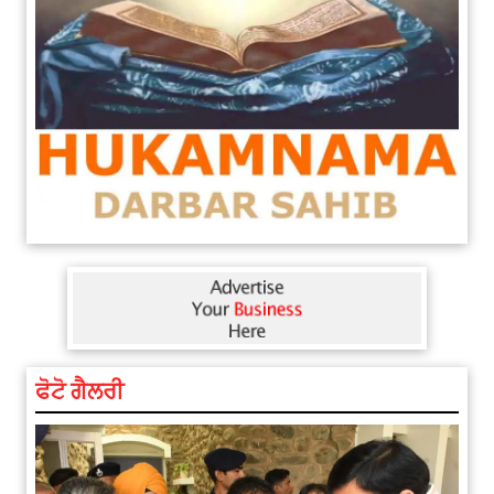
ਫੋਟੋ ਗੈਲਰੀ