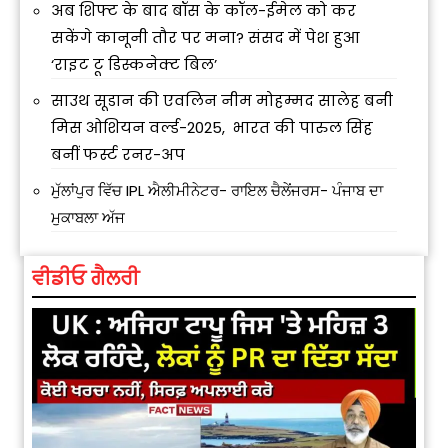
अब शिफ्ट के बाद बॉस के कॉल-ईमेल को कर
सकेंगे कानूनी तौर पर मना? संसद में पेश हुआ
‘राइट टू डिस्कनेक्ट बिल’
साउथ सूडान की एवलिन नीम मोहम्मद सालेह बनी
मिस ओशियन वर्ल्ड-2025, भारत की पारुल सिंह
बनीं फर्स्ट रनर-अप
ਮੁੱਲਾਂਪੁਰ ਵਿੱਚ IPL ਐਲੀਮੀਨੇਟਰ- ਰਾਇਲ ਚੈਲੇਂਜਰਸ- ਪੰਜਾਬ ਦਾ
ਮੁਕਾਬਲਾ ਅੱਜ
ਵੀਡੀਓ ਗੈਲਰੀ