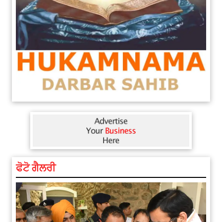
ਫੋਟੋ ਗੈਲਰੀ