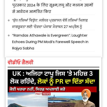
पुरस्कार 2024 के लिए सूक्ष्‍म,लघु और मध्‍यम उद्यमों
से आवेदन आमंत्रित किए
‘ਯੁੱਧ ਨਸ਼ਿਆਂ ਵਿਰੁੱਧ’: ਜਲੰਧਰ ਪ੍ਰਸ਼ਾਸਨ ਵੱਲੋਂ ਨਸ਼ਿਆਂ ਖਿਲਾਫ਼
ਜਾਗਰੂਕਤਾ ਲਈ ‘ਦੌੜਦਾ ਪੰਜਾਬ’ ਮੈਰਾਥਨ 27 ਅਪ੍ਰੈਲ ਨੂੰ
“Ramdas Athawale is Evergreen”: Laughter
Echoes During PM Modi’s Farewell Speech in
Rajya Sabha
ਵੀਡੀਓ ਗੈਲਰੀ