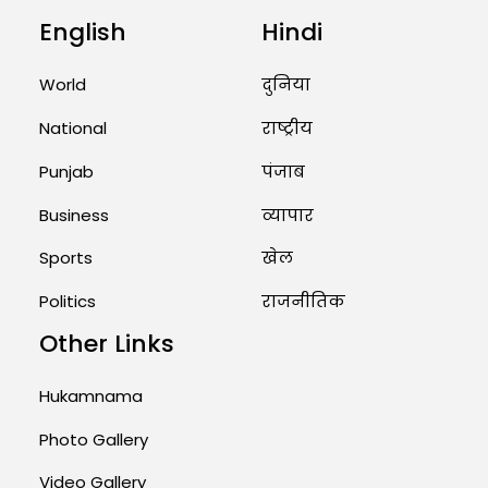
English
Hindi
Unique Wedding: Twin Sisters
Marry Twin Brothers in Kerala;
Priests Conducting Rituals...
World
दुनिया
August 1, 2026 11:24 AM
National
राष्ट्रीय
Punjab
पंजाब
Business
व्यापार
Sports
खेल
Politics
राजनीतिक
Other Links
Hukamnama
Photo Gallery
Video Gallery