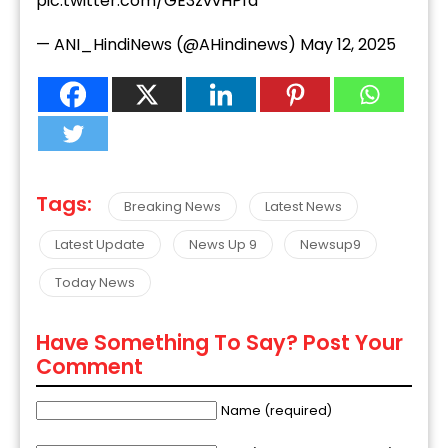
pic.twitter.com/GE3zvvHPfa
— ANI_HindiNews (@AHindinews)
May 12, 2025
Tags:
Breaking News
Latest News
Latest Update
News Up 9
Newsup9
Today News
Have Something To Say? Post Your
Comment
Name (required)