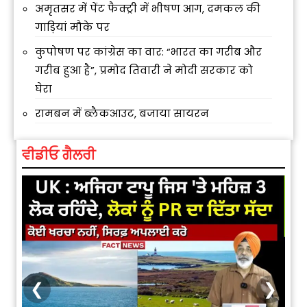
अमृतसर में पेंट फैक्ट्री में भीषण आग, दमकल की
गाड़ियां मौके पर
कुपोषण पर कांग्रेस का वार: “भारत का गरीब और
गरीब हुआ है”, प्रमोद तिवारी ने मोदी सरकार को
घेरा
रामबन में ब्लैकआउट, बजाया सायरन
ਵੀਡੀਓ ਗੈਲਰੀ
❮
❯