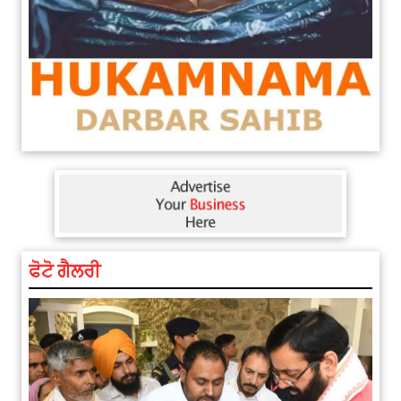
ਫੋਟੋ ਗੈਲਰੀ