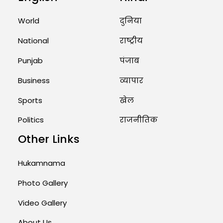
Marry Twin Brothers in Kerala;
Priests Conducting Rituals...
World
दुनिया
August 1, 2026 11:24 AM
National
राष्ट्रीय
Punjab
पंजाब
Business
व्यापार
Sports
खेल
Politics
राजनीतिक
Other Links
Hukamnama
Photo Gallery
Video Gallery
About Us