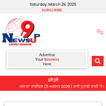
Saturday, March 29, 2025
SUBSCRIBE
ਹੁਣੇ ਹੁਣੇ
ਅੱਜ ਦਾ ਰਾਸ਼ੀਫਲ (5 ਅਗਸਤ 2026): ਜਾਣੋ ਤੁਹਾਡੀ ਰਾਸ਼ੀ ‘ਤੇ ਗ੍ਰਹਿ