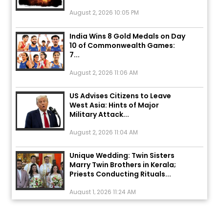
August 2, 2026 10:05 PM
India Wins 8 Gold Medals on Day
10 of Commonwealth Games:
7...
August 2, 2026 11:06 AM
US Advises Citizens to Leave
West Asia: Hints of Major
Military Attack...
August 2, 2026 11:04 AM
Unique Wedding: Twin Sisters
Marry Twin Brothers in Kerala;
Priests Conducting Rituals...
August 1, 2026 11:24 AM
ਅੱਜ ਦਾ ਰਾਸ਼ੀਫਲ (5 ਅਗਸਤ 2026): ਜਾਣੋ
ਤੁਹਾਡੀ ਰਾਸ਼ੀ ‘ਤੇ ਗ੍ਰਹਿਆਂ ਦੀ...