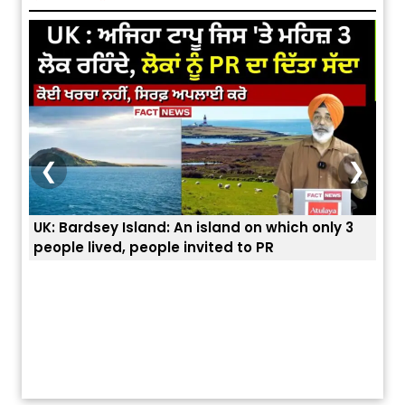
❮
❯
UK: Bardsey Island: An island on which only 3
ਭਾਰਤ
people lived, people invited to PR
ਯੂਐ