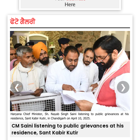
ਫੋਟੋ ਗੈਲਰੀ
❮
❯
CM Saini listening to public grievances at his
residence, Sant Kabir Kutir