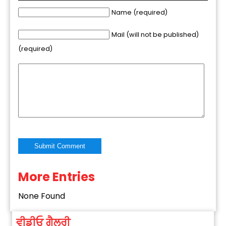
Name (required)
Mail (will not be published)
(required)
More Entries
Alternative:
None Found
ਵੀਡੀਓ ਗੈਲਰੀ