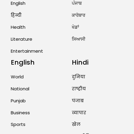
English
ਪੰਜਾਬ
7...
हिन्दी
ਕਾਰੋਬਾਰ
August 2, 2026 11:06 AM
Health
ਖੇਡਾਂ
US Advises Citizens to Leave
West Asia: Hints of Major
Literature
ਸਿਆਸੀ
Military Attack...
Entertainment
August 2, 2026 11:04 AM
English
Hindi
Unique Wedding: Twin Sisters
Marry Twin Brothers in Kerala;
World
दुनिया
Priests Conducting Rituals...
National
राष्ट्रीय
August 1, 2026 11:24 AM
Punjab
पंजाब
Business
व्यापार
Sports
खेल