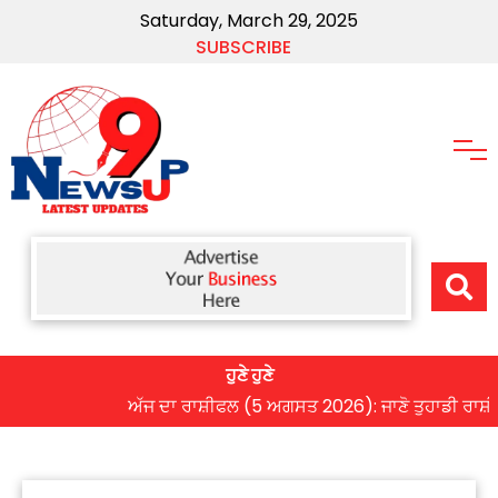
Saturday, March 29, 2025
SUBSCRIBE
ਹੁਣੇ ਹੁਣੇ
ਅੱਜ ਦਾ ਰਾਸ਼ੀਫਲ (5 ਅਗਸਤ 2026): ਜਾਣੋ ਤੁਹਾਡੀ ਰਾਸ਼ੀ ‘ਤੇ 