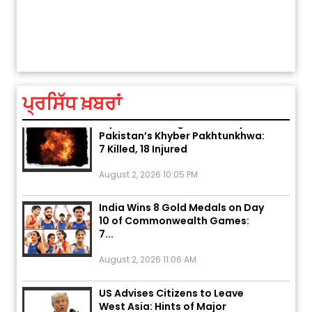
ਤੁਹਾਡ
ਅੱਜ ਦਾ ਰਾਸ਼ੀਫਲ (5 ਅਗਸਤ 2026): ਜਾਣੋ
ਤੁਹਾਡੀ ਰਾਸ਼ੀ ‘ਤੇ ਗ੍ਰਹਿਆਂ ਦੀ...
August 5, 2026 6:23 AM
ਪ੍ਰਸਿੱਧ ਖ਼ਬਰਾਂ
Explosion During Peace Rally in
Pakistan’s Khyber Pakhtunkhwa:
7 Killed, 18 Injured
August 2, 2026 10:05 PM
India Wins 8 Gold Medals on Day
10 of Commonwealth Games:
7...
August 2, 2026 11:06 AM
US Advises Citizens to Leave
West Asia: Hints of Major
Military Attack...