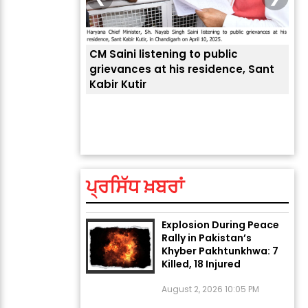
CM Saini listening to public
 लोगों की
grievances at his residence, Sant
Kabir Kutir
ਤੁਹਾ
ਲੈਂਦ
ਅੱਜ ਦਾ ਰਾਸ਼ੀਫਲ (5 ਅਗਸਤ
2026): ਜਾਣੋ ਤੁਹਾਡੀ ਰਾਸ਼ੀ ‘ਤੇ
ਗ੍ਰਹਿਆਂ ਦੀ...
ਪ੍ਰਸਿੱਧ ਖ਼ਬਰਾਂ
August 5, 2026 6:23 AM
Explosion During Peace
Rally in Pakistan’s
Khyber Pakhtunkhwa: 7
Killed, 18 Injured
August 2, 2026 10:05 PM