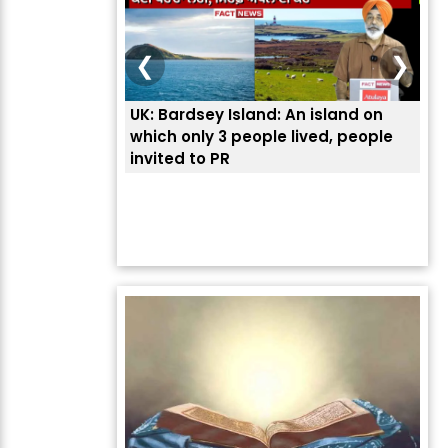
❮
❯
UK: Bardsey Island: An island on
ਭਾਰ
which only 3 people lived, people
ਅਮਰ
invited to PR
ਦੱ