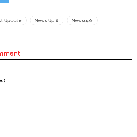
st Update
News Up 9
Newsup9
मंत्री अनिल विज ने सुनी
समस्याएं
Success starts with every
omment
hallenge, not from the comfort
one.”
ed)