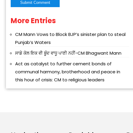
More Entries
Alternative:
CM Mann Vows to Block BJP’s sinister plan to steal
Punjab’s Waters
ਸਾਡੇ ਕੋਲ ਇਕ ਵੀ ਬੂੰਦ ਵਾਧੂ ਪਾਣੀ ਨਹੀਂ-CM Bhagwant Mann
Act as catalyst to further cement bonds of
communal harmony, brotherhood and peace in
this hour of crisis: CM to religious leaders