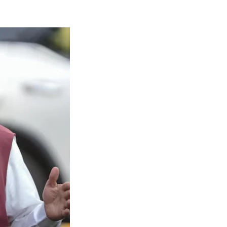
Naam Sada Sukhdai
rabh Harmandar Sohna