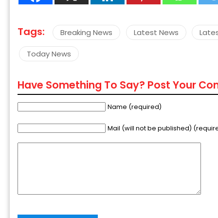
Tags:
Breaking News
Latest News
Late
Today News
“
Have Something To Say? Post Your C
c
z
Name (required)
Mail (will not be published) (requir