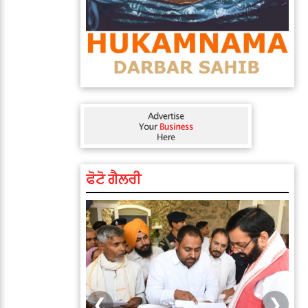
ਫੋਟੋ ਗੈਲਰੀ
❮
❯