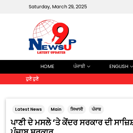
Saturday, March 29, 2025
HOME
ਪੰਜਾਬੀ
ENGLISH
ਹੁਣੇ ਹੁਣੇ
Latest News
Main
ਸਿਆਸੀ
ਪੰਜਾਬ
ਪਾਣੀ ਦੇ ਮਸਲੇ ‘ਤੇ ਕੇਂਦਰ ਸਰਕਾਰ ਦੀ ਸਾਜ਼ਿ
ਪੰਜਾਬ ਸਰਕਾਰ