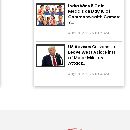
India Wins 8 Gold
Medals on Day 10 of
Commonwealth Games:
7...
August 2, 2026 11:06 AM
US Advises Citizens to
Leave West Asia: Hints
of Major Military
Attack...
August 2, 2026 11:04 AM
Unique Wedding: Twin
Sisters Marry Twin
Brothers in Kerala;
Priests Conducting
Rituals...
August 1, 2026 11:24 AM
ਅੱਜ ਦਾ ਰਾਸ਼ੀਫਲ (5 ਅਗਸਤ