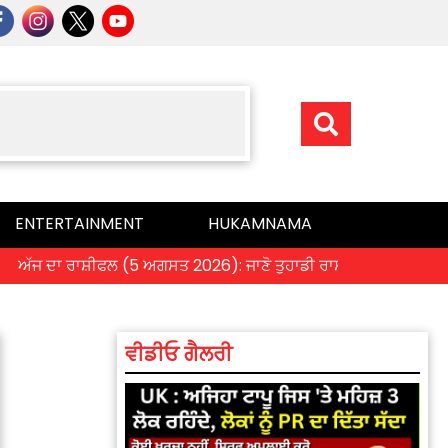
ENTERTAINMENT
HUKAMNAMA
 ਦਾ ਰਾਸ਼ੀਫਲ (5 ਅਗਸਤ 2026): ਜਾਣੋ ਤੁਹਾਡੀ ਰਾਸ਼ੀ ‘ਤੇ ਗ੍ਰਹਿਆਂ ਦੀ ਚਾਲ 
ਵੀਡੀਓ ਗੈਲਰੀ