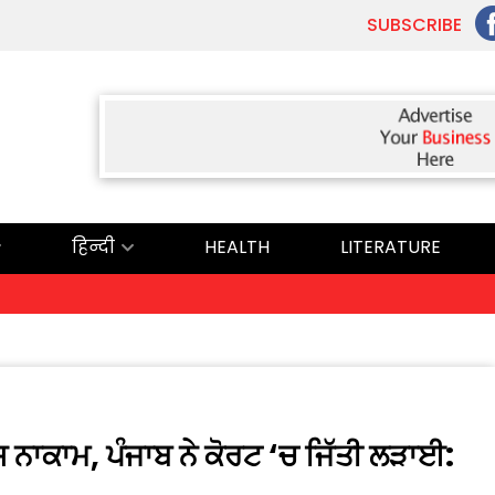
SUBSCRIBE
हिन्दी
HEALTH
LITERATURE
ਅੱਜ
ਸ਼ ਨਾਕਾਮ, ਪੰਜਾਬ ਨੇ ਕੋਰਟ ‘ਚ ਜਿੱਤੀ ਲੜਾਈ: