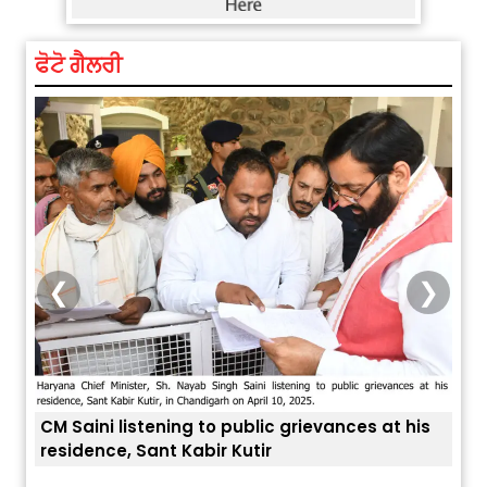
ਫੋਟੋ ਗੈਲਰੀ
❮
❯
 at his