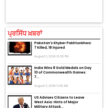
ਅੱਜ ਦਾ ਰਾਸ਼ੀਫਲ (5 ਅਗਸਤ 2026): ਜਾਣੋ
ਤੁਹਾਡੀ ਚੁੱਪ ਤੁਹਾਨੂੰ ਬਹੁਤ ਰੋਗਾਂ ਤੇ ਅਲਾਮਤਾਂ ਤੋਂ ਬਚਾ ਲੈਂਦੀ ਹੈ
ਤੁਹਾਡੀ ਰਾਸ਼ੀ ‘ਤੇ ਗ੍ਰਹਿਆਂ ਦੀ...
August 5, 2026 6:23 AM
ਪ੍ਰਸਿੱਧ ਖ਼ਬਰਾਂ
Explosion During Peace Rally in
Pakistan’s Khyber Pakhtunkhwa:
7 Killed, 18 Injured
August 2, 2026 10:05 PM
India Wins 8 Gold Medals on Day
10 of Commonwealth Games:
7...
August 2, 2026 11:06 AM
US Advises Citizens to Leave
West Asia: Hints of Major
Military Attack...