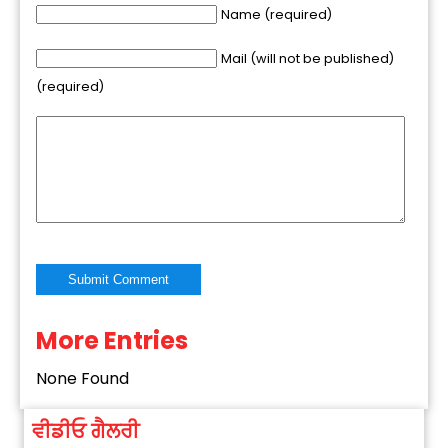
Name (required)
Mail (will not be published)
(required)
More Entries
Alternative:
None Found
ਵੀਡੀਓ ਗੈਲਰੀ