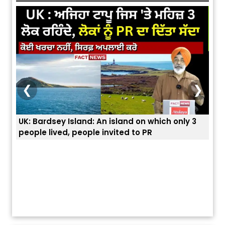
❮
❯
only 3
ਭਾਰਤੀਆਂ ਨੂੰ ਬੇੜੀਆਂ ਲਾ ਕੇ ਹੀ ਡਿਪੋਰਟ ਕਿਉਂ ਕੀਤੇ ਅਮਰੀਕਾ ਨੇ ? |
ਯੂਐੱਸ ਬਾਰਡਰ ਪੈਟਰੋਲ ਚੀਫ਼ ਨੇ ਦੱਸਿਆ ਅਸਲ ਕਾਰਨ