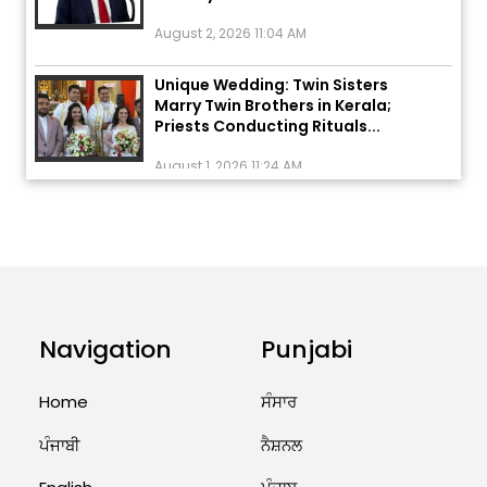
August 2, 2026 11:04 AM
Unique Wedding: Twin Sisters
Marry Twin Brothers in Kerala;
Priests Conducting Rituals...
August 1, 2026 11:24 AM
ਅੱਜ ਦਾ ਰਾਸ਼ੀਫਲ (5 ਅਗਸਤ 2026): ਜਾਣੋ
ਤੁਹਾਡੀ ਰਾਸ਼ੀ ‘ਤੇ ਗ੍ਰਹਿਆਂ ਦੀ...
August 5, 2026 6:23 AM
Explosion During Peace Rally in
Pakistan’s Khyber Pakhtunkhwa:
Navigation
Punjabi
7 Killed, 18 Injured
August 2, 2026 10:05 PM
Home
ਸੰਸਾਰ
India Wins 8 Gold Medals on Day
ਪੰਜਾਬੀ
ਨੈਸ਼ਨਲ
10 of Commonwealth Games:
7...