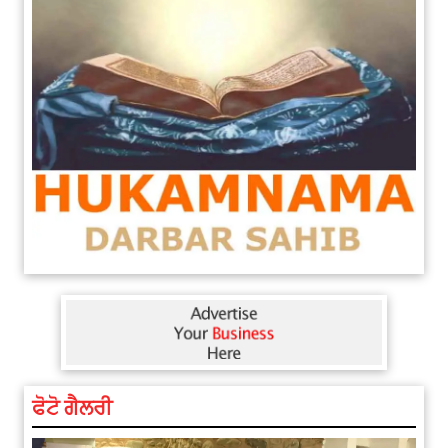
ਫੋਟੋ ਗੈਲਰੀ