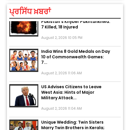
ਪ੍ਰਸਿੱਧ ਖ਼ਬਰਾਂ
Explosion During Peace Rally in
Pakistan’s Khyber Pakhtunkhwa:
7 Killed, 18 Injured
August 2, 2026 10:05 PM
India Wins 8 Gold Medals on Day
10 of Commonwealth Games:
7...
August 2, 2026 11:06 AM
US Advises Citizens to Leave
West Asia: Hints of Major
Military Attack...
August 2, 2026 11:04 AM
Unique Wedding: Twin Sisters
Marry Twin Brothers in Kerala;
Priests Conducting Rituals...