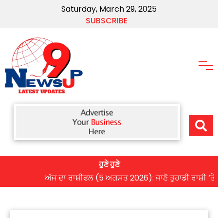
Saturday, March 29, 2025
SUBSCRIBE
ਹੁਣੇ ਹੁਣੇ
ਅੱਜ ਦਾ ਰਾਸ਼ੀਫਲ (5 ਅਗਸਤ 2026): ਜਾਣੋ ਤੁਹਾਡੀ ਰਾਸ਼ੀ ‘ਤੇ ਗ੍ਰਹਿ