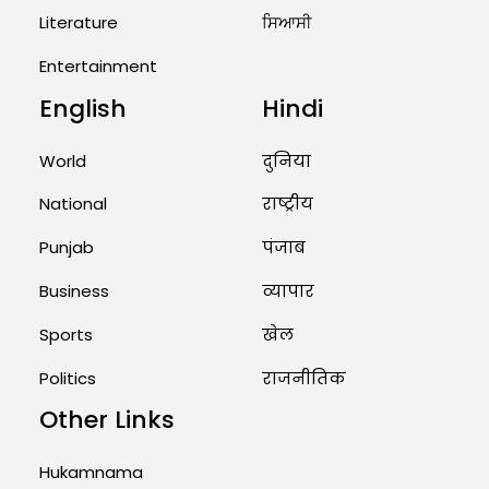
Military Attack...
Literature
ਸਿਆਸੀ
August 2, 2026 11:04 AM
Entertainment
English
Hindi
Unique Wedding: Twin Sisters
Marry Twin Brothers in Kerala;
Priests Conducting Rituals...
World
दुनिया
August 1, 2026 11:24 AM
National
राष्ट्रीय
Punjab
पंजाब
Business
व्यापार
Sports
खेल
Politics
राजनीतिक
Other Links
Hukamnama