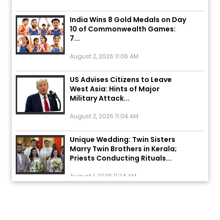
India Wins 8 Gold Medals on Day
10 of Commonwealth Games:
7...
August 2, 2026 11:06 AM
US Advises Citizens to Leave
West Asia: Hints of Major
Military Attack...
August 2, 2026 11:04 AM
Unique Wedding: Twin Sisters
Marry Twin Brothers in Kerala;
Priests Conducting Rituals...
August 1, 2026 11:24 AM
ਅੱਜ ਦਾ ਰਾਸ਼ੀਫਲ (5 ਅਗਸਤ 2026): ਜਾਣੋ
ਤੁਹਾਡੀ ਰਾਸ਼ੀ ‘ਤੇ ਗ੍ਰਹਿਆਂ ਦੀ...
August 5, 2026 6:23 AM