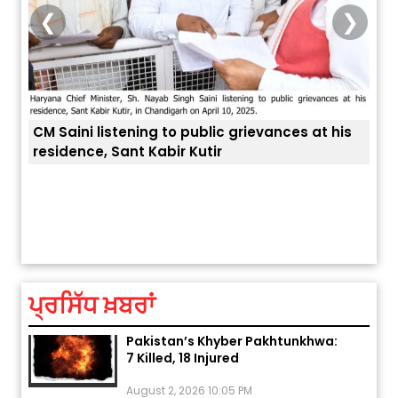
❮
❯
o public grievances at his
r Kutir
ਅੱਜ ਦਾ ਰਾਸ਼ੀਫਲ (5 ਅਗਸਤ 2026): ਜਾਣੋ
ਤੁਹਾਡੀ ਚੁੱਪ ਤੁਹਾਨੂੰ ਬਹੁਤ ਰੋਗਾਂ ਤੇ ਅਲਾਮਤਾਂ
ਤੁਹਾਡੀ ਰਾਸ਼ੀ ‘ਤੇ ਗ੍ਰਹਿਆਂ ਦੀ...
August 5, 2026 6:23 AM
ਪ੍ਰਸਿੱਧ ਖ਼ਬਰਾਂ
Explosion During Peace Rally in
Pakistan’s Khyber Pakhtunkhwa:
7 Killed, 18 Injured
August 2, 2026 10:05 PM