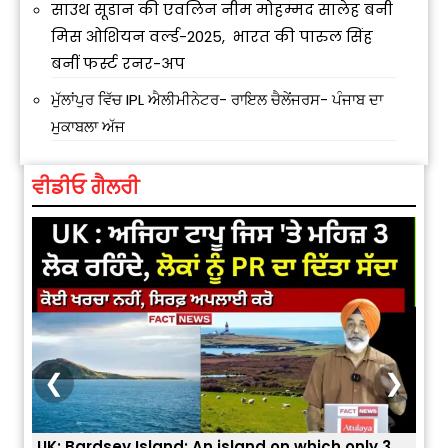
साउथ सूडान की एवलिन नीम मोहम्मद सालेह बनी
मिस ओशियन वर्ल्ड-2025, भारत की पारुल सिंह
बनीं फर्स्ट रनर-अप
ਮੁੱਲਾਂਪੁਰ ਵਿੱਚ IPL ਐਲੀਮੀਨੇਟਰ- ਰਾਇਲ ਚੈਲੇਂਜਰਸ- ਪੰਜਾਬ ਦਾ
ਮੁਕਾਬਲਾ ਅੱਜ
ਵੀਡੀਓ ਗੈਲਰੀ
❮
❯
An island on which only 3
ਭਾਰਤੀਆਂ ਨੂੰ ਬੇੜੀਆਂ ਲਾ ਕੇ ਹੀ ਡਿਪੋਰਟ ਕ