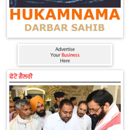
ਫੋਟੋ ਗੈਲਰੀ