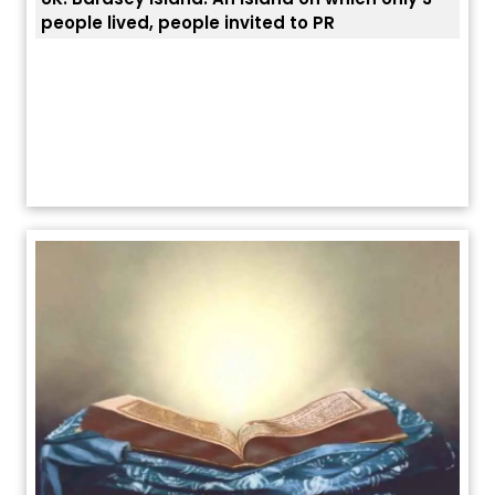
 invited to PR
ਯੂਐੱਸ ਬਾਰਡਰ ਪੈਟਰੋਲ ਚੀਫ਼ ਨੇ ਦੱਸਿਆ