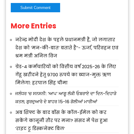
More Entries
Alternative:
नरेन्द्र मोदी देश के पहले प्रधानमंत्री हैं, जो लगातार
देश को ‘मन-की-बात’ बताते हैं’’- ऊर्जा, परिवहन एवं
श्रम मंत्री अनिल विज
ग्रेड-4 कर्मचारियों को वित्तीय वर्ष 2025-26 के लिए
गेंहू खरीदने हेतु 9700 रुपये का ब्याज-मुक्त ऋण
मिलेगा: हरपाल सिंह चीमा
ਜਲੰਧਰ ‘ਚ ਸਨਸਨੀ: ‘ਆਪ’ ਆਗੂ ਲੱਕੀ ਓਬਰਾਏ ਦਾ ਦਿਨ-ਦਿਹਾੜੇ
ਕਤਲ; ਗੁਰਦੁਆਰੇ ਦੇ ਬਾਹਰ 15-16 ਗੋਲੀਆਂ ਮਾਰੀਆਂ
अब शिफ्ट के बाद बॉस के कॉल-ईमेल को कर
सकेंगे कानूनी तौर पर मना? संसद में पेश हुआ
‘राइट टू डिस्कनेक्ट बिल’