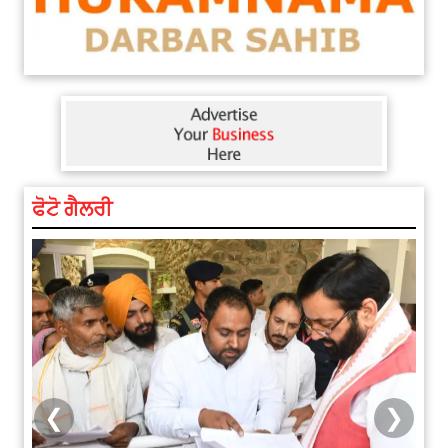
ਫੋਟੋ ਗੈਲਰੀ
❮
❯