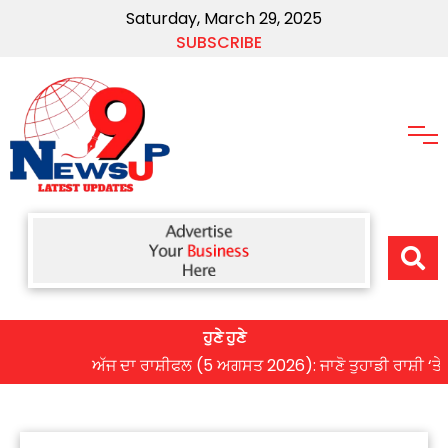
Saturday, March 29, 2025
SUBSCRIBE
ਹੁਣੇ ਹੁਣੇ
ਅੱਜ ਦਾ ਰਾਸ਼ੀਫਲ (5 ਅਗਸਤ 2026): ਜਾਣੋ ਤੁਹਾਡੀ ਰਾਸ਼ੀ ‘ਤੇ ਗ੍ਰਹਿ