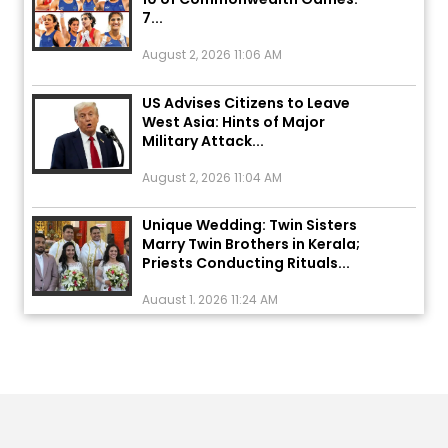
August 2, 2026 11:06 AM
US Advises Citizens to Leave
West Asia: Hints of Major
Military Attack...
August 2, 2026 11:04 AM
Unique Wedding: Twin Sisters
Marry Twin Brothers in Kerala;
Priests Conducting Rituals...
August 1, 2026 11:24 AM
ਅੱਜ ਦਾ ਰਾਸ਼ੀਫਲ (5 ਅਗਸਤ 2026): ਜਾਣੋ
ਤੁਹਾਡੀ ਰਾਸ਼ੀ ‘ਤੇ ਗ੍ਰਹਿਆਂ ਦੀ...
August 5, 2026 6:23 AM
Explosion During Peace Rally in