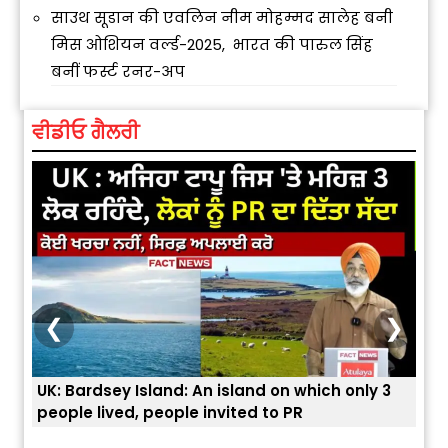
साउथ सूडान की एवलिन नीम मोहम्मद सालेह बनी
मिस ओशियन वर्ल्ड-2025, भारत की पारुल सिंह
बनीं फर्स्ट रनर-अप
ਵੀਡੀਓ ਗੈਲਰੀ
❮
❯
3
ਭਾਰਤੀਆਂ ਨੂੰ ਬੇੜੀਆਂ ਲਾ ਕੇ ਹੀ ਡਿਪੋਰਟ ਕਿਉਂ ਕੀਤੇ ਅਮਰੀਕਾ ਨੇ ? |
ਉਥੇ 
ਯੂਐੱਸ ਬਾਰਡਰ ਪੈਟਰੋਲ ਚੀਫ਼ ਨੇ ਦੱਸਿਆ ਅਸਲ ਕਾਰਨ