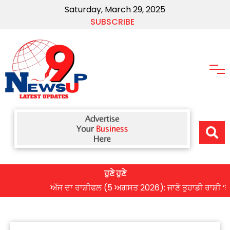
Saturday, March 29, 2025
SUBSCRIBE
ਹੁਣੇ ਹੁਣੇ
ਅੱਜ ਦਾ ਰਾਸ਼ੀਫਲ (5 ਅਗਸਤ 2026): ਜਾਣੋ ਤੁਹਾਡੀ ਰਾਸ਼ੀ ‘ਤੇ ਗ੍ਰਹ