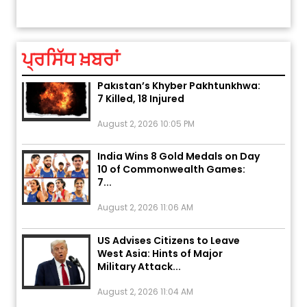
ਤੁਹਾਡੀ ਰਾਸ਼ੀ ‘ਤੇ ਗ੍ਰਹਿਆਂ ਦੀ...
ਆਪਣੇ
August 5, 2026 6:23 AM
ਪ੍ਰਸਿੱਧ ਖ਼ਬਰਾਂ
Explosion During Peace Rally in
Pakistan’s Khyber Pakhtunkhwa:
7 Killed, 18 Injured
August 2, 2026 10:05 PM
India Wins 8 Gold Medals on Day
10 of Commonwealth Games:
7...
August 2, 2026 11:06 AM
US Advises Citizens to Leave
West Asia: Hints of Major
Military Attack...
August 2, 2026 11:04 AM