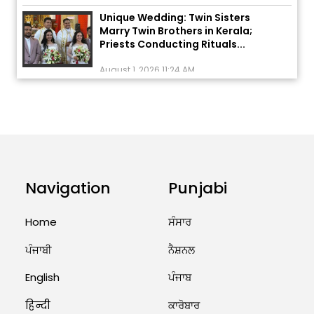
Unique Wedding: Twin Sisters
Marry Twin Brothers in Kerala;
Priests Conducting Rituals...
August 1, 2026 11:24 AM
ਅੱਜ ਦਾ ਰਾਸ਼ੀਫਲ (5 ਅਗਸਤ 2026): ਜਾਣੋ
ਤੁਹਾਡੀ ਰਾਸ਼ੀ ‘ਤੇ ਗ੍ਰਹਿਆਂ ਦੀ...
August 5, 2026 6:23 AM
Explosion During Peace Rally in
Pakistan’s Khyber Pakhtunkhwa:
Navigation
Punjabi
7 Killed, 18 Injured
August 2, 2026 10:05 PM
Home
ਸੰਸਾਰ
India Wins 8 Gold Medals on Day
ਪੰਜਾਬੀ
ਨੈਸ਼ਨਲ
10 of Commonwealth Games:
7...
English
ਪੰਜਾਬ
August 2, 2026 11:06 AM
हिन्दी
ਕਾਰੋਬਾਰ