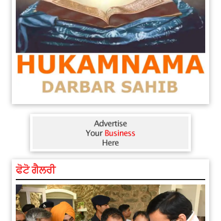
ਫੋਟੋ ਗੈਲਰੀ