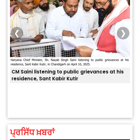
❮
❯
CM Saini listening to public grievances at his
residence, Sant Kabir Kutir
ਅੱਜ ਦਾ ਰਾਸ਼ੀਫਲ (5 ਅਗਸਤ 2026): ਜਾਣੋ
ਤੁਹਾਡ
ਤੁਹਾਡੀ ਰਾਸ਼ੀ ‘ਤੇ ਗ੍ਰਹਿਆਂ ਦੀ...
August 5, 2026 6:23 AM
ਪ੍ਰਸਿੱਧ ਖ਼ਬਰਾਂ
Explosion During Peace Rally in