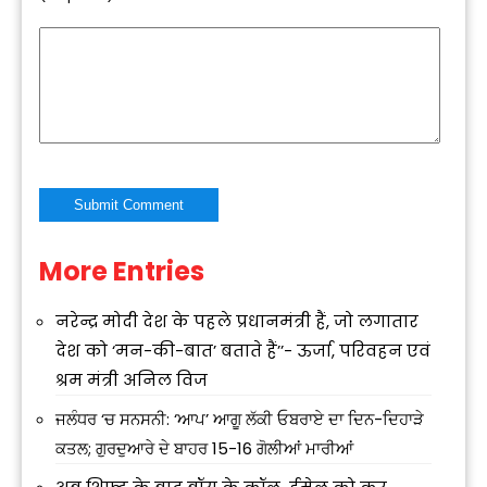
More Entries
Alternative:
नरेन्द्र मोदी देश के पहले प्रधानमंत्री हैं, जो लगातार
देश को ‘मन-की-बात’ बताते हैं’’- ऊर्जा, परिवहन एवं
श्रम मंत्री अनिल विज
ਜਲੰਧਰ ‘ਚ ਸਨਸਨੀ: ‘ਆਪ’ ਆਗੂ ਲੱਕੀ ਓਬਰਾਏ ਦਾ ਦਿਨ-ਦਿਹਾੜੇ
ਕਤਲ; ਗੁਰਦੁਆਰੇ ਦੇ ਬਾਹਰ 15-16 ਗੋਲੀਆਂ ਮਾਰੀਆਂ