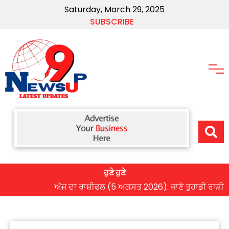
Saturday, March 29, 2025
SUBSCRIBE
ਹੁਣੇ ਹੁਣੇ
ਅੱਜ ਦਾ ਰਾਸ਼ੀਫਲ (5 ਅਗਸਤ 2026): ਜਾਣੋ ਤੁਹਾਡੀ ਰਾਸ਼ੀ ‘ਤੇ ਗ੍