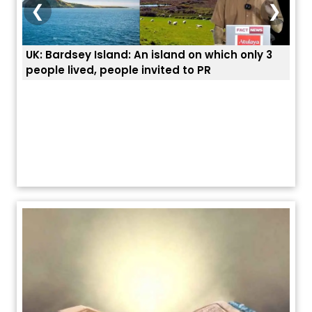
❮
❯
UK: Bardsey Island: An island on which only 3
ਭਾਰਤ
people lived, people invited to PR
ਯੂਐ