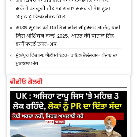
अब शिफ्ट के बाद बॉस के कॉल-ईमेल को कर
सकेंगे कानूनी तौर पर मना? संसद में पेश हुआ
‘राइट टू डिस्कनेक्ट बिल’
साउथ सूडान की एवलिन नीम मोहम्मद सालेह बनी
मिस ओशियन वर्ल्ड-2025, भारत की पारुल सिंह
बनीं फर्स्ट रनर-अप
ਮੁੱਲਾਂਪੁਰ ਵਿੱਚ IPL ਐਲੀਮੀਨੇਟਰ- ਰਾਇਲ ਚੈਲੇਂਜਰਸ- ਪੰਜਾਬ ਦਾ
ਮੁਕਾਬਲਾ ਅੱਜ
ਵੀਡੀਓ ਗੈਲਰੀ