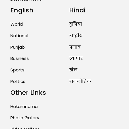
English
Hindi
Unique Wedding: Twin Sisters
Marry Twin Brothers in Kerala;
World
दुनिया
Priests Conducting Rituals...
August 1, 2026 11:24 AM
National
राष्ट्रीय
Punjab
पंजाब
Business
व्यापार
Sports
खेल
Politics
राजनीतिक
Other Links
Hukamnama
Photo Gallery