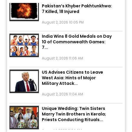
Pakistan’s Khyber Pakhtunkhwa:
7 Killed, 18 Injured
August 2, 2026 10:05 PM
India Wins 8 Gold Medals on Day
10 of Commonwealth Games:
7...
August 2, 2026 11:06 AM
US Advises Citizens to Leave
West Asia: Hints of Major
Military Attack...
August 2, 2026 11:04 AM
Unique Wedding: Twin Sisters
Marry Twin Brothers in Kerala;
Priests Conducting Rituals...
August 1, 2026 11:24 AM