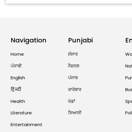
Navigation
Punjabi
E
Home
ਸੰਸਾਰ
Wo
ਪੰਜਾਬੀ
ਨੈਸ਼ਨਲ
Na
English
ਪੰਜਾਬ
Pu
हिन्दी
ਕਾਰੋਬਾਰ
Bu
Health
ਖੇਡਾਂ
Sp
Literature
ਸਿਆਸੀ
Pol
Entertainment