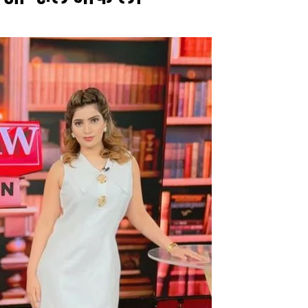
Naam Sada Sukhdai
rabh Harmandar Sohna