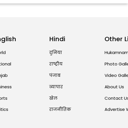
nglish
Hindi
Other L
rld
दुनिया
Hukamna
tional
राष्ट्रीय
Photo Gall
njab
पंजाब
Video Gall
siness
व्यापार
About Us
orts
खेल
Contact U
itics
राजनीतिक
Advertise 