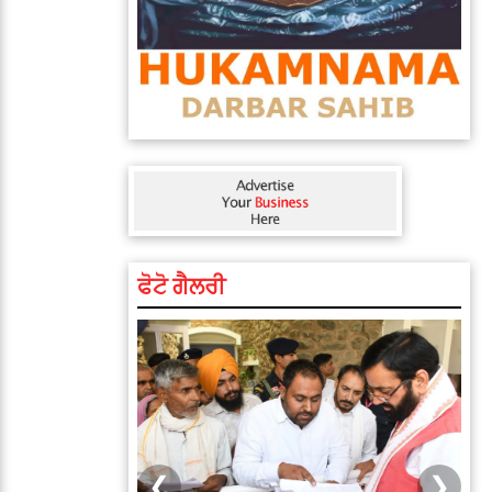
ਫੋਟੋ ਗੈਲਰੀ
❮
❯