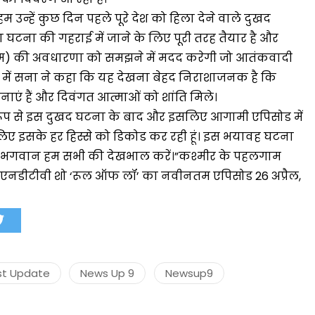
न्हें कुछ दिन पहले पूरे देश को हिला देने वाले दुखद
घटना की गहराई में जाने के लिए पूरी तरह तैयार है और
म) की अवधारणा को समझने में मदद करेगी जो आतंकवादी
मंत्री अनिल विज ने सुनी
े में सना ने कहा कि यह देखना बेहद निराशाजनक है कि
समस्याएं
ेदनाएं हैं और दिवंगत आत्माओं को शांति मिले।
Success starts with every
शेष रूप से इस दुखद घटना के बाद और इसलिए आगामी एपिसोड में
hallenge, not from the comfort
 लिए इसके हर हिस्से को डिकोड कर रही हूं। इस भयावह घटना
one.”
नाएँ हैं। भगवान हम सभी की देखभाल करें।”कश्मीर के पहलगाम
नडीटीवी शो ‘रूल ऑफ लॉ’ का नवीनतम एपिसोड 26 अप्रैल,
st Update
News Up 9
Newsup9