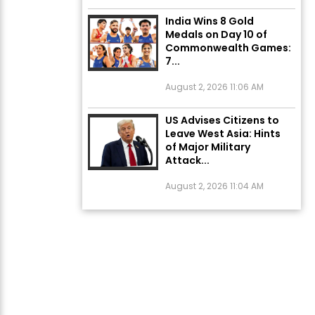
India Wins 8 Gold
Medals on Day 10 of
Commonwealth Games:
7...
August 2, 2026 11:06 AM
US Advises Citizens to
Leave West Asia: Hints
of Major Military
Attack...
August 2, 2026 11:04 AM
Unique Wedding: Twin
Sisters Marry Twin
Brothers in Kerala;
Priests Conducting
Rituals...
August 1, 2026 11:24 AM