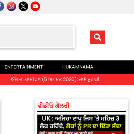
ENTERTAINMENT
HUKAMNAMA
ੱਜ ਦਾ ਰਾਸ਼ੀਫਲ (5 ਅਗਸਤ 2026): ਜਾਣੋ ਤੁਹਾਡੀ ਰਾਸ਼ੀ ‘ਤੇ ਗ੍ਰਹਿਆਂ ਦੀ ਚਾ
ਵੀਡੀਓ ਗੈਲਰੀ