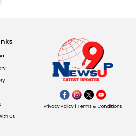
ਅੱਜ ਦਾ ਰਾਸ਼ੀਫਲ (5 ਅਗਸਤ
2026): ਜਾਣੋ ਤੁਹਾਡੀ ਰਾਸ਼ੀ ‘ਤੇ
ਗ੍ਰਹਿਆਂ ਦੀ...
August 5, 2026 6:23 AM
Explosion During Peace
inks
Rally in Pakistan’s
Khyber Pakhtunkhwa: 7
ma
Killed, 18 Injured
August 2, 2026 10:05 PM
ery
ery
India Wins 8 Gold
Medals on Day 10 of
Commonwealth Games:
7...
s
Privacy Policy
|
Terms & Conditions
August 2, 2026 11:06 AM
With Us
US Advises Citizens to
Leave West Asia: Hints