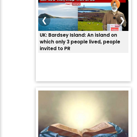
❮
❯
UK: Bardsey Island: An island on
ਭਾਰ
which only 3 people lived, people
ਅਮਰ
invited to PR
ਦੱ