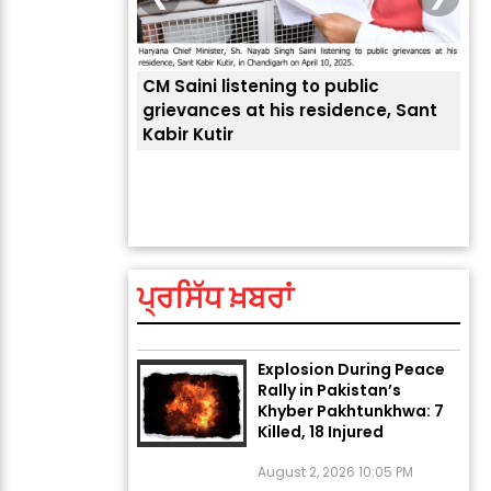
CM Saini listening to public
 लोगों की
grievances at his residence, Sant
Kabir Kutir
ਤੁਹਾ
ਲੈਂਦ
ਅੱਜ ਦਾ ਰਾਸ਼ੀਫਲ (5 ਅਗਸਤ
2026): ਜਾਣੋ ਤੁਹਾਡੀ ਰਾਸ਼ੀ ‘ਤੇ
ਗ੍ਰਹਿਆਂ ਦੀ...
ਪ੍ਰਸਿੱਧ ਖ਼ਬਰਾਂ
August 5, 2026 6:23 AM
Explosion During Peace
Rally in Pakistan’s
Khyber Pakhtunkhwa: 7
Killed, 18 Injured
August 2, 2026 10:05 PM