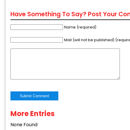
Have Something To Say? Post Your C
Name (required)
Mail (will not be published) (requir
More Entries
Alternative:
None Found