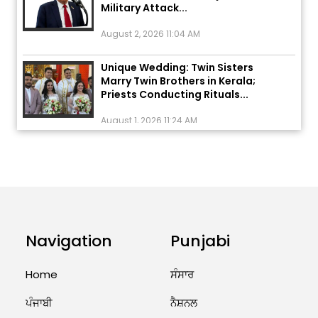
August 2, 2026 11:04 AM
Unique Wedding: Twin Sisters
Marry Twin Brothers in Kerala;
Priests Conducting Rituals...
August 1, 2026 11:24 AM
ਅੱਜ ਦਾ ਰਾਸ਼ੀਫਲ (5 ਅਗਸਤ 2026): ਜਾਣੋ
ਤੁਹਾਡੀ ਰਾਸ਼ੀ ‘ਤੇ ਗ੍ਰਹਿਆਂ ਦੀ...
August 5, 2026 6:23 AM
Explosion During Peace Rally in
Pakistan’s Khyber Pakhtunkhwa:
Navigation
Punjabi
7 Killed, 18 Injured
August 2, 2026 10:05 PM
Home
ਸੰਸਾਰ
India Wins 8 Gold Medals on Day
ਪੰਜਾਬੀ
ਨੈਸ਼ਨਲ
10 of Commonwealth Games: