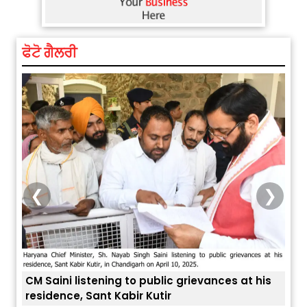
ਫੋਟੋ ਗੈਲਰੀ
❮
❯
his