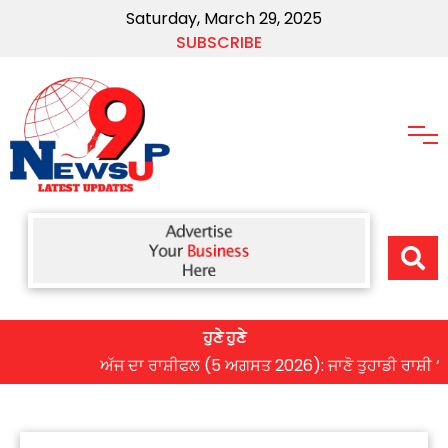
Saturday, March 29, 2025
SUBSCRIBE
ਹੁਣੇ ਹੁਣੇ
ਅੱਜ ਦਾ ਰਾਸ਼ੀਫਲ (5 ਅਗਸਤ 2026): ਜਾਣੋ ਤੁਹਾਡੀ ਰਾਸ਼ੀ ‘ਤੇ ਗ੍ਰ