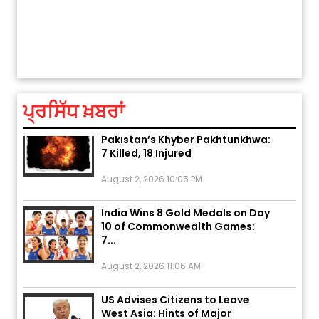
ਅੱਜ ਦਾ ਰਾਸ਼ੀਫਲ (5 ਅਗਸਤ 2026): ਜਾਣੋ
ਤੁਹਾਡੀ ਚੁੱਪ ਤੁਹਾਨੂੰ ਬਹੁਤ ਰੋਗਾਂ ਤੇ ਅਲਾਮਤਾਂ ਤੋਂ ਬਚਾ ਲੈਂਦੀ ਹੈ
ਆਪ
ਤੁਹਾਡੀ ਰਾਸ਼ੀ ‘ਤੇ ਗ੍ਰਹਿਆਂ ਦੀ...
ਆਪਣ
August 5, 2026 6:23 AM
ਪ੍ਰਸਿੱਧ ਖ਼ਬਰਾਂ
Explosion During Peace Rally in
Pakistan’s Khyber Pakhtunkhwa:
7 Killed, 18 Injured
August 2, 2026 10:05 PM
India Wins 8 Gold Medals on Day
10 of Commonwealth Games:
7...
August 2, 2026 11:06 AM
US Advises Citizens to Leave
West Asia: Hints of Major
Military Attack...