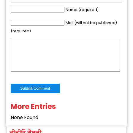
Name (required)
Mail (will not be published)
(required)
More Entries
Alternative:
None Found
ਵੀਡੀਓ ਗੈਲਰੀ