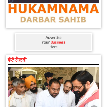
ਫੋਟੋ ਗੈਲਰੀ