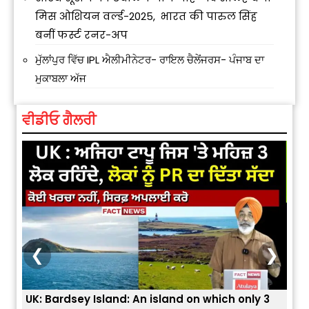
मिस ओशियन वर्ल्ड-2025, भारत की पारुल सिंह
बनीं फर्स्ट रनर-अप
ਮੁੱਲਾਂਪੁਰ ਵਿੱਚ IPL ਐਲੀਮੀਨੇਟਰ- ਰਾਇਲ ਚੈਲੇਂਜਰਸ- ਪੰਜਾਬ ਦਾ
ਮੁਕਾਬਲਾ ਅੱਜ
ਵੀਡੀਓ ਗੈਲਰੀ
❮
❯
3
ਭਾਰਤੀਆਂ ਨੂੰ ਬੇੜੀਆਂ ਲਾ ਕੇ ਹੀ ਡਿਪੋਰਟ ਕਿਉਂ ਕੀਤੇ ਅਮਰੀਕਾ ਨੇ ? |
ਉਥੇ 