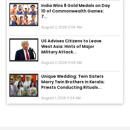
10 of Commonwealth Games:
7...
August 2, 2026 11:06 AM
US Advises Citizens to Leave
West Asia: Hints of Major
Military Attack...
August 2, 2026 11:04 AM
Unique Wedding: Twin Sisters
Marry Twin Brothers in Kerala;
Priests Conducting Rituals...
August 1, 2026 11:24 AM
ਅੱਜ ਦਾ ਰਾਸ਼ੀਫਲ (5 ਅਗਸਤ 2026): ਜਾਣੋ
ਤੁਹਾਡੀ ਰਾਸ਼ੀ ‘ਤੇ ਗ੍ਰਹਿਆਂ ਦੀ...
August 5, 2026 6:23 AM