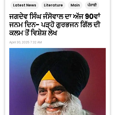
Latest News
Literature
Main
ਪੰਜਾਬੀ
ਜਗਦੇਵ ਸਿੰਘ ਜੰਸੋਵਾਲ ਦਾ ਅੱਜ 90ਵਾਂ
ਜਨਮ ਦਿਨ- ਪੜ੍ਹੋ ਗੁਰਭਜਨ ਗਿੱਲ ਦੀ
ਕਲਮ ਤੋਂ ਵਿਸ਼ੇਸ਼ ਲੇਖ
April 30, 2025 7:32 AM