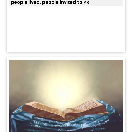
ਯੂਐੱਸ ਬਾਰਡਰ ਪੈਟਰੋਲ ਚੀਫ਼ ਨੇ ਦੱਸਿਆ ਅਸਲ ਕਾਰਨ