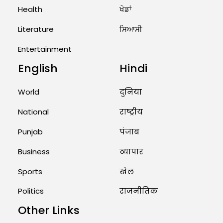
Health
ਖੇਡਾਂ
US Advises Citizens to Leave
West Asia: Hints of Major
Literature
ਸਿਆਸੀ
Military Attack...
Entertainment
August 2, 2026 11:04 AM
English
Hindi
Unique Wedding: Twin Sisters
Marry Twin Brothers in Kerala;
Priests Conducting Rituals...
World
दुनिया
August 1, 2026 11:24 AM
National
राष्ट्रीय
Punjab
पंजाब
Business
व्यापार
Sports
खेल
Politics
राजनीतिक
Other Links