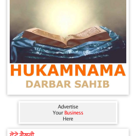
ਫੋਟੋ ਗੈਲਰੀ