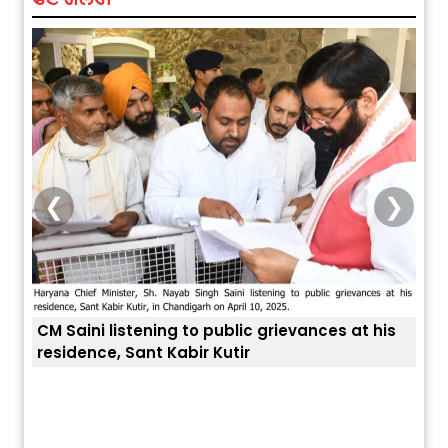
❮
❯
ing to public grievances at his
 Kabir Kutir
ਅੱਜ ਦਾ ਰਾਸ਼ੀਫਲ (5 ਅਗਸਤ 2026): ਜਾਣੋ
ਤੁਹਾਡੀ ਚੁੱਪ ਤੁਹਾਨੂੰ ਬਹੁਤ ਰੋਗਾਂ ਤੇ 
ਤੁਹਾਡੀ ਰਾਸ਼ੀ ‘ਤੇ ਗ੍ਰਹਿਆਂ ਦੀ...