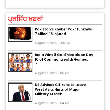
August 5, 2026 6:23 AM
ਪ੍ਰਸਿੱਧ ਖ਼ਬਰਾਂ
Explosion During Peace Rally in
Pakistan’s Khyber Pakhtunkhwa:
7 Killed, 18 Injured
August 2, 2026 10:05 PM
India Wins 8 Gold Medals on Day
10 of Commonwealth Games:
7...
August 2, 2026 11:06 AM
US Advises Citizens to Leave
West Asia: Hints of Major
Military Attack...
August 2, 2026 11:04 AM