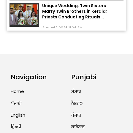
Unique Wedding: Twin Sisters
Marry Twin Brothers in Kerala;
Priests Conducting Rituals...
August 1, 2026 11:24 AM
ਅੱਜ ਦਾ ਰਾਸ਼ੀਫਲ (5 ਅਗਸਤ 2026): ਜਾਣੋ
ਤੁਹਾਡੀ ਰਾਸ਼ੀ ‘ਤੇ ਗ੍ਰਹਿਆਂ ਦੀ...
August 5, 2026 6:23 AM
Explosion During Peace Rally in
Pakistan’s Khyber Pakhtunkhwa:
Navigation
Punjabi
7 Killed, 18 Injured
August 2, 2026 10:05 PM
Home
ਸੰਸਾਰ
ਪੰਜਾਬੀ
ਨੈਸ਼ਨਲ
India Wins 8 Gold Medals on Day
10 of Commonwealth Games:
7...
English
ਪੰਜਾਬ
August 2, 2026 11:06 AM
हिन्दी
ਕਾਰੋਬਾਰ