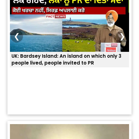
❮
❯
and: An island on which only 3
ਭਾਰਤੀਆਂ ਨੂੰ ਬੇੜੀਆਂ ਲਾ ਕੇ ਹੀ ਡ
eople invited to PR
ਯੂਐੱਸ ਬਾਰਡਰ ਪੈਟਰੋਲ ਚੀਫ਼ ਨੇ 