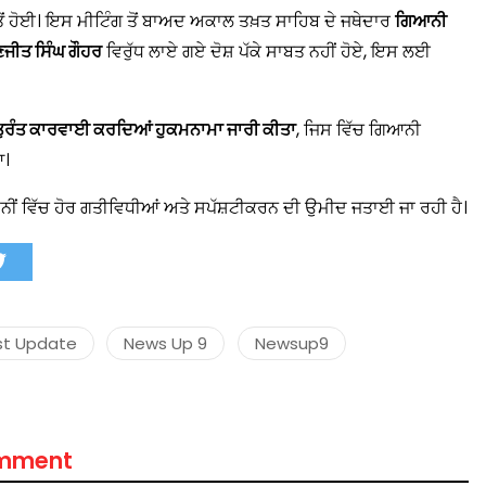
 ਤੋਂ ਹੋਈ। ਇਸ ਮੀਟਿੰਗ ਤੋਂ ਬਾਅਦ ਅਕਾਲ ਤਖ਼ਤ ਸਾਹਿਬ ਦੇ ਜਥੇਦਾਰ
ਗਿਆਨੀ
ਜੀਤ ਸਿੰਘ ਗੌਹਰ
ਵਿਰੁੱਧ ਲਾਏ ਗਏ ਦੋਸ਼ ਪੱਕੇ ਸਾਬਤ ਨਹੀਂ ਹੋਏ, ਇਸ ਲਈ
मंत्री अनिल विज ने सुनी
 ਤੁਰੰਤ ਕਾਰਵਾਈ ਕਰਦਿਆਂ ਹੁਕਮਨਾਮਾ ਜਾਰੀ ਕੀਤਾ
, ਜਿਸ ਵਿੱਚ ਗਿਆਨੀ
समस्याएं
ਆ।
Success starts with every
hallenge, not from the comfort
ੀਂ ਵਿੱਚ ਹੋਰ ਗਤੀਵਿਧੀਆਂ ਅਤੇ ਸਪੱਸ਼ਟੀਕਰਨ ਦੀ ਉਮੀਦ ਜਤਾਈ ਜਾ ਰਹੀ ਹੈ।
one.”
st Update
News Up 9
Newsup9
omment