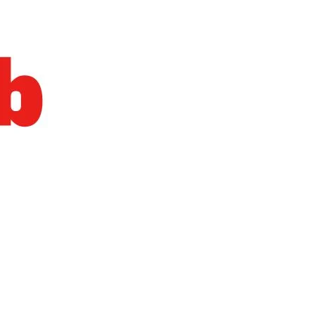
Naam Sada Sukhdai
rabh Harmandar Sohna