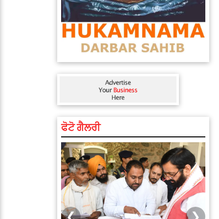
ਫੋਟੋ ਗੈਲਰੀ
❮
❯