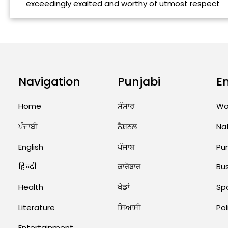
exceedingly exalted and worthy of utmost respect
Navigation
Punjabi
E
Home
ਸੰਸਾਰ
Wo
ਪੰਜਾਬੀ
ਨੈਸ਼ਨਲ
Na
English
ਪੰਜਾਬ
Pu
हिन्दी
ਕਾਰੋਬਾਰ
Bu
Health
ਖੇਡਾਂ
Sp
Literature
ਸਿਆਸੀ
Pol
Entertainment