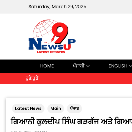
Saturday, March 29, 2025
HOME
ਪੰਜਾਬੀ
ENGLISH
ਹੁਣੇ ਹੁਣੇ
Latest News
Main
ਪੰਜਾਬ
ਗਿਆਨੀ ਕੁਲਦੀਪ ਸਿੰਘ ਗੜਗੱਜ ਅਤੇ ਗਿਆਨ