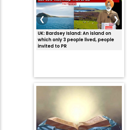
❮
❯
UK: Bardsey Island: An island on
ਭਾਰ
which only 3 people lived, people
ਅਮਰ
invited to PR
ਦੱ