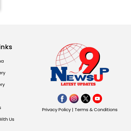
ਅੱਜ ਦਾ ਰਾਸ਼ੀਫਲ (5 ਅਗਸਤ
2026): ਜਾਣੋ ਤੁਹਾਡੀ ਰਾਸ਼ੀ ‘ਤੇ
ਗ੍ਰਹਿਆਂ ਦੀ...
August 5, 2026 6:23 AM
Explosion During Peace
Rally in Pakistan’s
inks
Khyber Pakhtunkhwa: 7
Killed, 18 Injured
ma
August 2, 2026 10:05 PM
ery
India Wins 8 Gold
ery
Medals on Day 10 of
Commonwealth Games:
7...
August 2, 2026 11:06 AM
s
Privacy Policy
|
Terms & Conditions
With Us
US Advises Citizens to
Leave West Asia: Hints