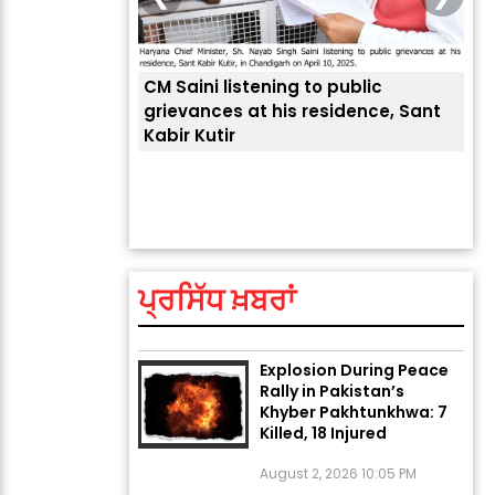
CM Saini listening to public
 लोगों की
grievances at his residence, Sant
Kabir Kutir
ਤੁਹਾ
ਲੈਂਦ
ਅੱਜ ਦਾ ਰਾਸ਼ੀਫਲ (5 ਅਗਸਤ
2026): ਜਾਣੋ ਤੁਹਾਡੀ ਰਾਸ਼ੀ ‘ਤੇ
ਗ੍ਰਹਿਆਂ ਦੀ...
ਪ੍ਰਸਿੱਧ ਖ਼ਬਰਾਂ
August 5, 2026 6:23 AM
Explosion During Peace
Rally in Pakistan’s
Khyber Pakhtunkhwa: 7
Killed, 18 Injured
August 2, 2026 10:05 PM