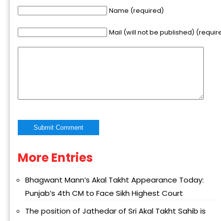
Name (required)
Mail (will not be published) (requir
More Entries
Alternative:
Bhagwant Mann’s Akal Takht Appearance Today:
Punjab’s 4th CM to Face Sikh Highest Court
The position of Jathedar of Sri Akal Takht Sahib is