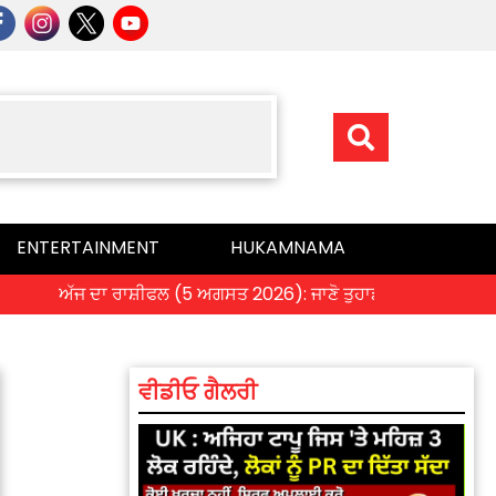
ENTERTAINMENT
HUKAMNAMA
ਅੱਜ ਦਾ ਰਾਸ਼ੀਫਲ (5 ਅਗਸਤ 2026): ਜਾਣੋ ਤੁਹਾਡੀ ਰਾਸ਼ੀ ‘ਤੇ ਗ੍ਰਹਿਆਂ ਦ
ਵੀਡੀਓ ਗੈਲਰੀ