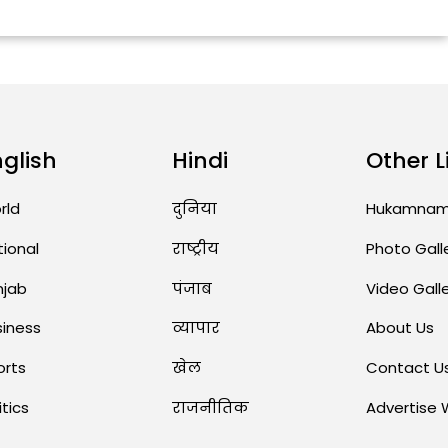
nglish
Hindi
Other L
rld
दुनिया
Hukamna
tional
राष्ट्रीय
Photo Gall
njab
पंजाब
Video Gall
siness
व्यापार
About Us
orts
खेल
Contact U
itics
राजनीतिक
Advertise 