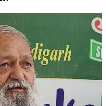
Naam Sada Sukhdai
rabh Harmandar Sohna