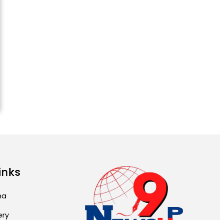
2026): ਜਾਣੋ ਤੁਹਾਡੀ ਰਾਸ਼ੀ ‘ਤੇ
ਗ੍ਰਹਿਆਂ ਦੀ...
August 5, 2026 6:23 AM
Explosion During Peace
Rally in Pakistan’s
Khyber Pakhtunkhwa: 7
Killed, 18 Injured
August 2, 2026 10:05 PM
India Wins 8 Gold
Medals on Day 10 of
Commonwealth Games:
7...
inks
August 2, 2026 11:06 AM
ma
US Advises Citizens to
Leave West Asia: Hints
ery
of Major Military