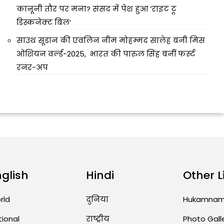
कानूनी तौर पर मना? संसद में पेश हुआ ‘राइट टू
डिस्कनेक्ट बिल’
साउथ सूडान की एवलिन नीम मोहम्मद सालेह बनी मिस
ओशियन वर्ल्ड-2025, भारत की पारुल सिंह बनीं फर्स्ट
रनर-अप
nglish
Hindi
Other L
rld
दुनिया
Hukamna
tional
राष्ट्रीय
Photo Gall