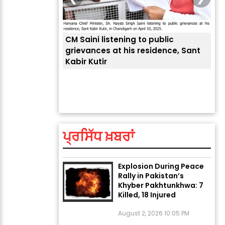
CM Saini listening to public
 लोगों की
grievances at his residence, Sant
Kabir Kutir
ਤੁਹਾ
ਲੈਂਦ
ਅੱਜ ਦਾ ਰਾਸ਼ੀਫਲ (5 ਅਗਸਤ
2026): ਜਾਣੋ ਤੁਹਾਡੀ ਰਾਸ਼ੀ ‘ਤੇ
ਗ੍ਰਹਿਆਂ ਦੀ...
ਪ੍ਰਸਿੱਧ ਖ਼ਬਰਾਂ
August 5, 2026 6:23 AM
Explosion During Peace
Rally in Pakistan’s
Khyber Pakhtunkhwa: 7
Killed, 18 Injured
August 2, 2026 10:05 PM