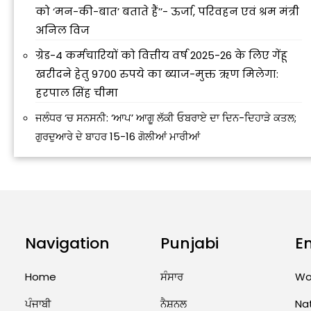
को ‘मन-की-बात’ बताते हैं’’- ऊर्जा, परिवहन एवं श्रम मंत्री
अनिल विज
ग्रेड-4 कर्मचारियों को वित्तीय वर्ष 2025-26 के लिए गेंहू
खरीदने हेतु 9700 रुपये का ब्याज-मुक्त ऋण मिलेगा:
हरपाल सिंह चीमा
ਜਲੰਧਰ ‘ਚ ਸਨਸਨੀ: ‘ਆਪ’ ਆਗੂ ਲੱਕੀ ਓਬਰਾਏ ਦਾ ਦਿਨ-ਦਿਹਾੜੇ ਕਤਲ;
ਗੁਰਦੁਆਰੇ ਦੇ ਬਾਹਰ 15-16 ਗੋਲੀਆਂ ਮਾਰੀਆਂ
Navigation
Punjabi
E
Home
ਸੰਸਾਰ
Wo
ਪੰਜਾਬੀ
ਨੈਸ਼ਨਲ
Na