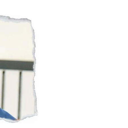
Naam Sada Sukhdai
rabh Harmandar Sohna