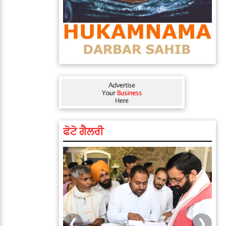
ਫੋਟੋ ਗੈਲਰੀ
❮
❯