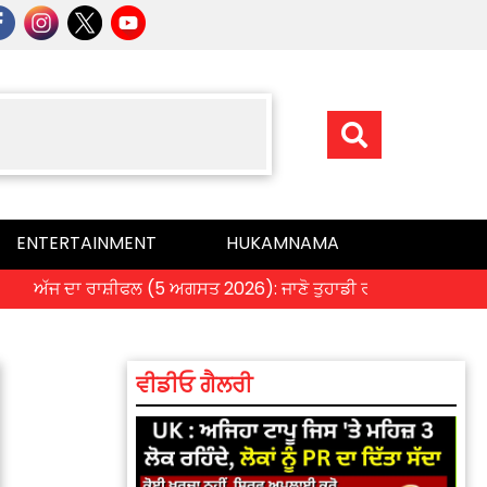
ENTERTAINMENT
HUKAMNAMA
ਅੱਜ ਦਾ ਰਾਸ਼ੀਫਲ (5 ਅਗਸਤ 2026): ਜਾਣੋ ਤੁਹਾਡੀ ਰਾਸ਼ੀ ‘ਤੇ ਗ੍ਰਹਿਆਂ ਦੀ ਚ
ਵੀਡੀਓ ਗੈਲਰੀ