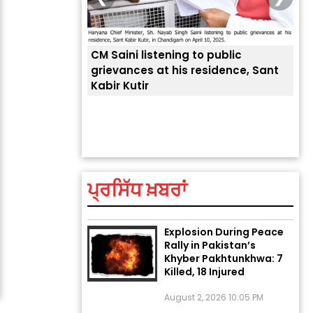
CM Saini listening to public
 लोगों की
grievances at his residence, Sant
Kabir Kutir
ਤੁਹਾ
ਲੈਂਦ
ਅੱਜ ਦਾ ਰਾਸ਼ੀਫਲ (5 ਅਗਸਤ
2026): ਜਾਣੋ ਤੁਹਾਡੀ ਰਾਸ਼ੀ ‘ਤੇ
ਗ੍ਰਹਿਆਂ ਦੀ...
ਪ੍ਰਸਿੱਧ ਖ਼ਬਰਾਂ
August 5, 2026 6:23 AM
Explosion During Peace
Rally in Pakistan’s
Khyber Pakhtunkhwa: 7
Killed, 18 Injured
August 2, 2026 10:05 PM