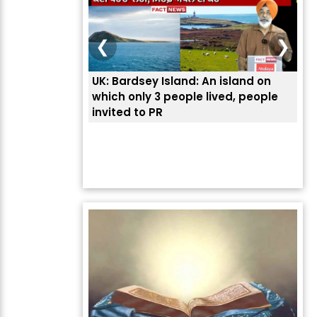
❮
❯
UK: Bardsey Island: An island on
ਭਾਰ
which only 3 people lived, people
ਅਮਰ
invited to PR
ਦੱ