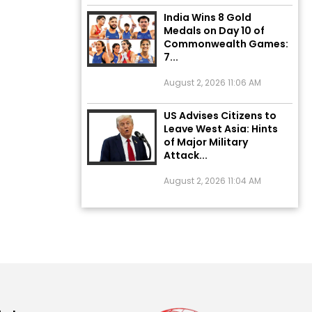
India Wins 8 Gold
Medals on Day 10 of
Commonwealth Games:
7...
August 2, 2026 11:06 AM
US Advises Citizens to
Leave West Asia: Hints
of Major Military
Attack...
August 2, 2026 11:04 AM
Unique Wedding: Twin
Sisters Marry Twin
Brothers in Kerala;
Priests Conducting
Rituals...
August 1, 2026 11:24 AM