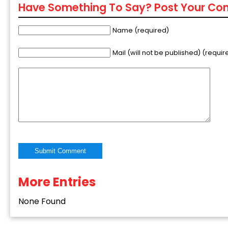
Have Something To Say? Post Your C
Name (required)
Mail (will not be published) (requir
“
c
z
More Entries
Alternative:
None Found