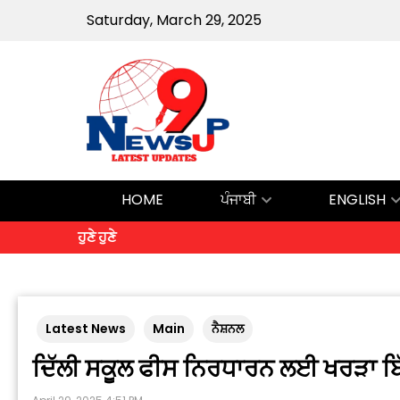
Saturday, March 29, 2025
HOME
ਪੰਜਾਬੀ
ENGLISH
ਹੁਣੇ ਹੁਣੇ
Latest News
Main
ਨੈਸ਼ਨਲ
ਦਿੱਲੀ ਸਕੂਲ ਫੀਸ ਨਿਰਧਾਰਨ ਲਈ ਖਰੜਾ ਬਿੱਲ