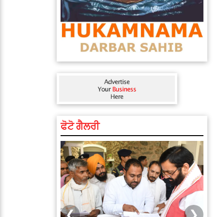
ਫੋਟੋ ਗੈਲਰੀ
❮
❯