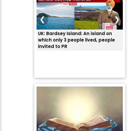
❮
❯
UK: Bardsey Island: An island on
ਭਾਰ
which only 3 people lived, people
ਅਮਰ
invited to PR
ਦੱ