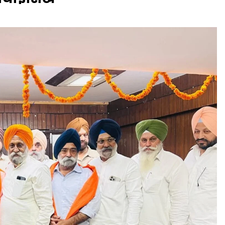
Naam Sada Sukhdai
rabh Harmandar Sohna