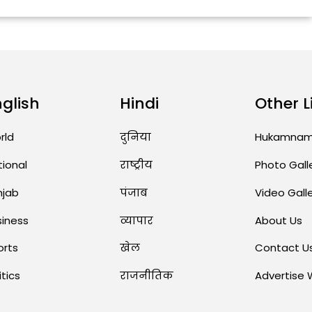
nglish
Hindi
Other L
rld
दुनिया
Hukamna
tional
राष्ट्रीय
Photo Gall
njab
पंजाब
Video Gall
siness
व्यापार
About Us
orts
खेल
Contact U
itics
राजनीतिक
Advertise 