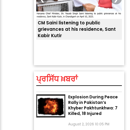
CM Saini listening to public
 लोगों की
grievances at his residence, Sant
Kabir Kutir
ਤੁਹਾ
ਲੈਂਦ
ਅੱਜ ਦਾ ਰਾਸ਼ੀਫਲ (5 ਅਗਸਤ
2026): ਜਾਣੋ ਤੁਹਾਡੀ ਰਾਸ਼ੀ ‘ਤੇ
ਗ੍ਰਹਿਆਂ ਦੀ...
ਪ੍ਰਸਿੱਧ ਖ਼ਬਰਾਂ
August 5, 2026 6:23 AM
Explosion During Peace
Rally in Pakistan’s
Khyber Pakhtunkhwa: 7
Killed, 18 Injured
August 2, 2026 10:05 PM