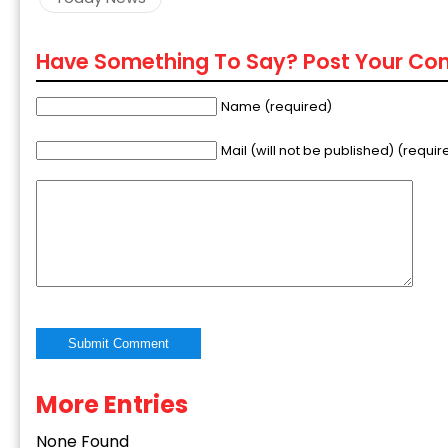
Have Something To Say? Post Your C
Name (required)
Mail (will not be published) (requir
More Entries
Alternative:
None Found