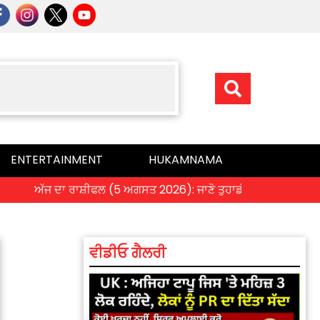
ENTERTAINMENT
HUKAMNAMA
ਅੱਜ ਦਾ ਰਾਸ਼ੀਫਲ (5 ਅਗਸਤ 2026): ਜਾਣੋ ਤੁਹਾਡੀ ਰਾਸ਼ੀ ‘ਤੇ ਗ੍ਰਹਿਆਂ ਦੀ 
ਵੀਡੀਓ ਗੈਲਰੀ