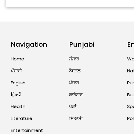
Navigation
Punjabi
E
Home
ਸੰਸਾਰ
Wo
ਪੰਜਾਬੀ
ਨੈਸ਼ਨਲ
Na
English
ਪੰਜਾਬ
Pu
हिन्दी
ਕਾਰੋਬਾਰ
Bu
Health
ਖੇਡਾਂ
Sp
Literature
ਸਿਆਸੀ
Pol
Entertainment