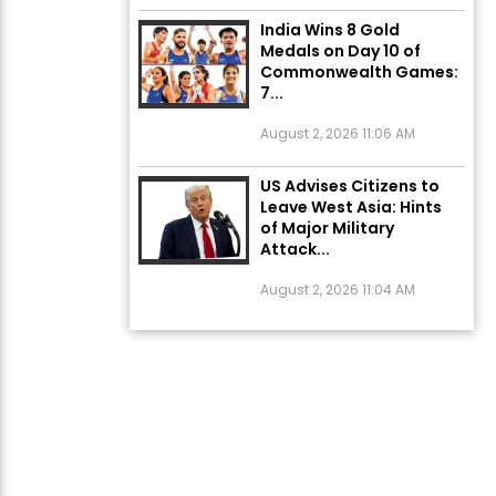
India Wins 8 Gold
Medals on Day 10 of
Commonwealth Games:
7...
August 2, 2026 11:06 AM
US Advises Citizens to
Leave West Asia: Hints
of Major Military
Attack...
August 2, 2026 11:04 AM
Unique Wedding: Twin
Sisters Marry Twin
Brothers in Kerala;
Priests Conducting
Rituals...
August 1, 2026 11:24 AM