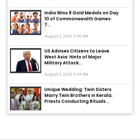
India Wins 8 Gold Medals on Day
10 of Commonwealth Games:
7...
August 2, 2026 11:06 AM
US Advises Citizens to Leave
West Asia: Hints of Major
Military Attack...
August 2, 2026 11:04 AM
Unique Wedding: Twin Sisters
Marry Twin Brothers in Kerala;
Priests Conducting Rituals...
August 1, 2026 11:24 AM
ਅੱਜ ਦਾ ਰਾਸ਼ੀਫਲ (5 ਅਗਸਤ 2026): ਜਾਣੋ
ਤੁਹਾਡੀ ਰਾਸ਼ੀ ‘ਤੇ ਗ੍ਰਹਿਆਂ ਦੀ...
August 5, 2026 6:23 AM