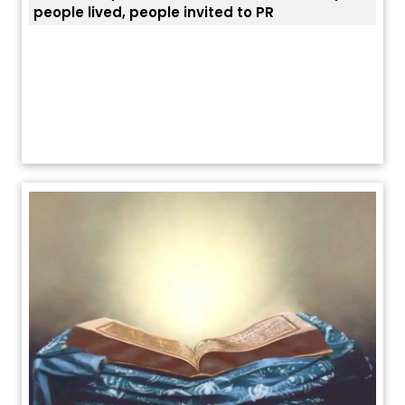
people lived, people invited to PR
ਯੂਐ