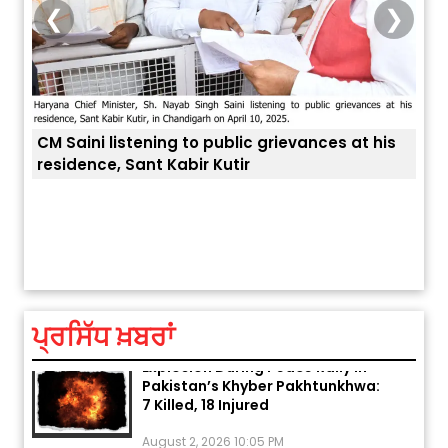
❮
❯
CM Saini listening to public grievances at his
residence, Sant Kabir Kutir
ਤੁਹਾਡ
ਅੱਜ ਦਾ ਰਾਸ਼ੀਫਲ (5 ਅਗਸਤ 2026): ਜਾਣੋ
ਤੁਹਾਡੀ ਰਾਸ਼ੀ ‘ਤੇ ਗ੍ਰਹਿਆਂ ਦੀ...
August 5, 2026 6:23 AM
ਪ੍ਰਸਿੱਧ ਖ਼ਬਰਾਂ
Explosion During Peace Rally in
Pakistan’s Khyber Pakhtunkhwa:
7 Killed, 18 Injured
August 2, 2026 10:05 PM