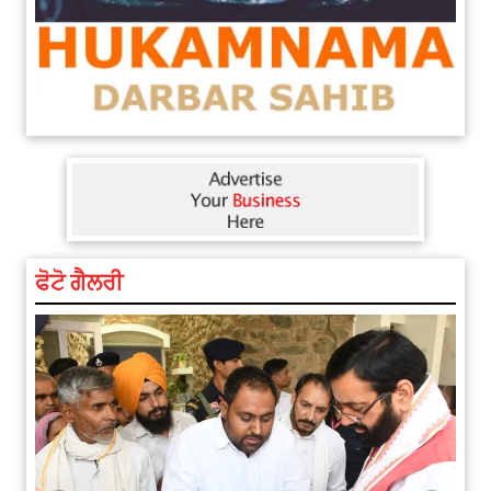
ਫੋਟੋ ਗੈਲਰੀ