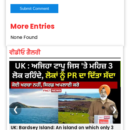
More Entries
Alternative:
None Found
ਵੀਡੀਓ ਗੈਲਰੀ
❮
❯
UK: Bardsey Island: An island on which only 3
ਭਾਰਤ